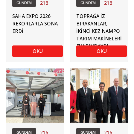
216
216
GÜNDEM
GÜNDEM
SAHA EXPO 2026
TOPRAĞA İZ
REKORLARLA SONA
BIRAKANLAR,
ERDİ
İKİNCİ KEZ NAMPO
TARIM MAKİNELERİ
FUARINDAYDI
OKU
OKU
216
216
GÜNDEM
GÜNDEM