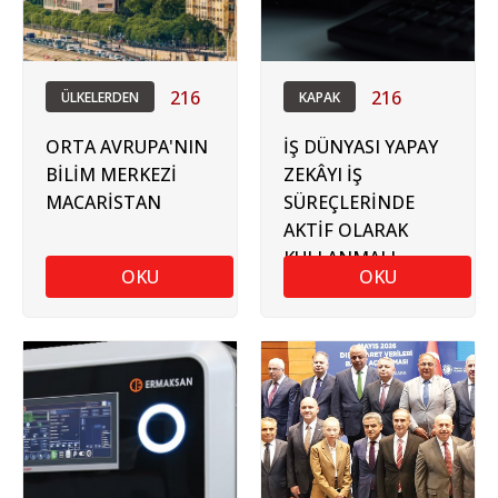
216
216
ÜLKELERDEN
KAPAK
ORTA AVRUPA'NIN
İŞ DÜNYASI YAPAY
BİLİM MERKEZİ
ZEKÂYI İŞ
MACARİSTAN
SÜREÇLERİNDE
AKTİF OLARAK
KULLANMALI
OKU
OKU