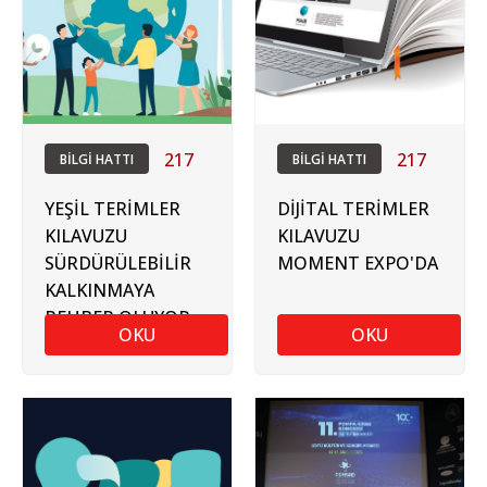
217
217
BİLGİ HATTI
BİLGİ HATTI
YEŞİL TERİMLER
DİJİTAL TERİMLER
KILAVUZU
KILAVUZU
SÜRDÜRÜLEBİLİR
MOMENT EXPO'DA
KALKINMAYA
REHBER OLUYOR
OKU
OKU