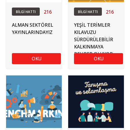
216
216
BİLGİ HATTI
BİLGİ HATTI
ALMAN SEKTÖREL
YEŞİL TERİMLER
YAYINLARINDAYIZ
KILAVUZU
SÜRDÜRÜLEBİLİR
KALKINMAYA
REHBER OLUYOR
OKU
OKU