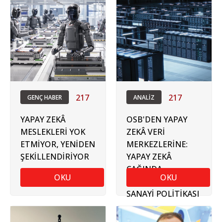
PROJESİ
217
217
GENÇ HABER
ANALİZ
YAPAY ZEKÂ
OSB'DEN YAPAY
MESLEKLERİ YOK
ZEKÂ VERİ
ETMİYOR, YENİDEN
MERKEZLERİNE:
ŞEKİLLENDİRİYOR
YAPAY ZEKÂ
ÇAĞINDA
OKU
OKU
DEVLETİN YENİ
SANAYİ POLİTİKASI