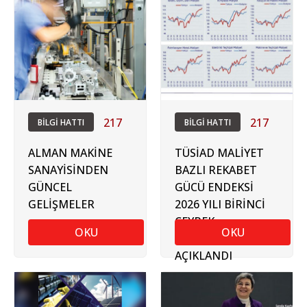
217
217
BİLGİ HATTI
BİLGİ HATTI
ALMAN MAKİNE
TÜSİAD MALİYET
SANAYİSİNDEN
BAZLI REKABET
GÜNCEL
GÜCÜ ENDEKSİ
GELİŞMELER
2026 YILI BİRİNCİ
ÇEYREK
OKU
OKU
SONUÇLARI
AÇIKLANDI