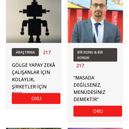
217
ARAŞTIRMA
BİR KONU & BİR
KONUK
GÖLGE YAPAY ZEKÂ
217
ÇALIŞANLAR İÇİN
“MASADA
KOLAYLIK,
DEĞİLSENİZ,
ŞİRKETLER İÇİN
MENÜDESİNİZ
RİSK
OKU
DEMEKTİR”
OKU