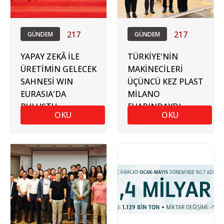
217
217
GÜNDEM
GÜNDEM
YAPAY ZEKÂ İLE
TÜRKİYE'NİN
ÜRETİMİN GELECEK
MAKİNECİLERİ
SAHNESİ WIN
ÜÇÜNCÜ KEZ PLAST
EURASIA'DA
MİLANO
BULUŞTU
FUARINDAYDI
OKU
OKU