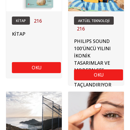
216
KİTAP
AKTÜEL TEKNOLOJİ
216
KİTAP
PHILIPS SOUND
100'ÜNCÜ YILINI
İKONİK
TASARIMLAR VE
OKU
MODERN SES
OKU
TEKNOLOJİLERİYLE
TAÇLANDIRIYOR