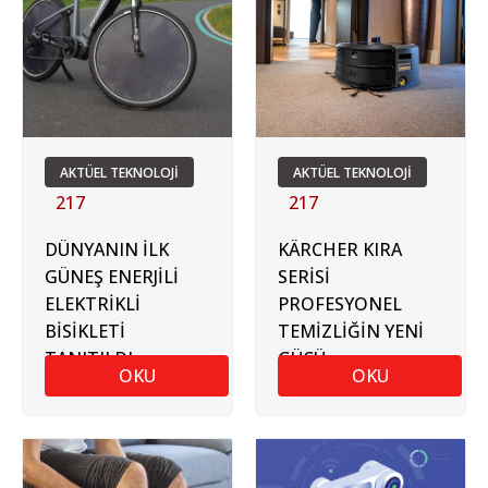
AKTÜEL TEKNOLOJİ
AKTÜEL TEKNOLOJİ
217
217
DÜNYANIN İLK
KÄRCHER KIRA
GÜNEŞ ENERJİLİ
SERİSİ
ELEKTRİKLİ
PROFESYONEL
BİSİKLETİ
TEMİZLİĞİN YENİ
TANITILDI
GÜCÜ
OKU
OKU