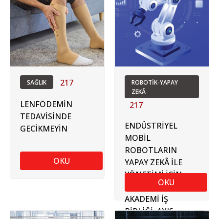
217
SAĞLIK
ROBOTİK-YAPAY
ZEKÂ
LENFÖDEMİN
217
TEDAVİSİNDE
ENDÜSTRİYEL
GECİKMEYİN
MOBİL
ROBOTLARIN
OKU
YAPAY ZEKÂ İLE
YÖNETİMİ İÇİN
OKU
SANAYİ VE
AKADEMİ İŞ
BİRLİĞİ: AXIS