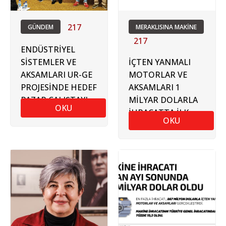
217
GÜNDEM
MERAKLISINA MAKİNE
217
ENDÜSTRİYEL
SİSTEMLER VE
İÇTEN YANMALI
AKSAMLARI UR-GE
MOTORLAR VE
PROJESİNDE HEDEF
AKSAMLARI 1
PAZAR ÇALIŞTAYI
MİLYAR DOLARLA
OKU
DÜZENLENDİ
İHRACATTA İLK
OKU
SIRADA