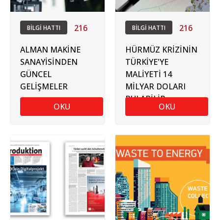
216
216
BİLGİ HATTI
BİLGİ HATTI
ALMAN MAKİNE
HÜRMÜZ KRİZİNİN
SANAYİSİNDEN
TÜRKİYE'YE
GÜNCEL
MALİYETİ 14
GELİŞMELER
MİLYAR DOLARI
BULABİLİR
OKU
OKU