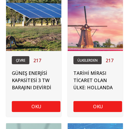
217
217
ÇEVRE
ÜLKELERDEN
GÜNEŞ ENERJİSİ
TARİHİ MİRASI
KAPASİTESİ 3 TW
TİCARET OLAN
BARAJINI DEVİRDİ
ÜLKE: HOLLANDA
OKU
OKU