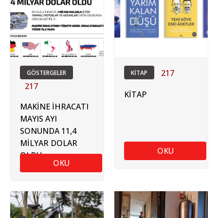
217
GÖSTERGELER
KİTAP
217
KİTAP
MAKİNE İHRACATI
MAYIS AYI
SONUNDA 11,4
MİLYAR DOLAR
OKU
OLDU
OKU