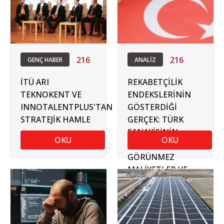
216
216
GENÇ HABER
ANALİZ
İTÜ ARI
REKABETÇİLİK
TEKNOKENT VE
ENDEKSLERİNİN
INNOTALENTPLUS'TAN
GÖSTERDİĞİ
STRATEJİK HAMLE
GERÇEK: TÜRK
SANAYİSİNİN
OKU
OKU
ÖNÜNDEKİ
GÖRÜNMEZ
MALİYETLER VE
GÜMRÜK
SÜREÇLERİ