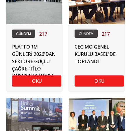
217
217
GÜNDEM
GÜNDEM
PLATFORM
CECIMO GENEL
GÜNLERİ 2026'DAN
KURULU BASEL'DE
SEKTÖRE GÜÇLÜ
TOPLANDI
ÇAĞRI: "FİLO
KARARINI SAHADA
OKU
OKU
VER"