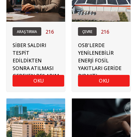
216
216
ARAŞTIRMA
ÇEVRE
SİBER SALDIRI
OSB'LERDE
TESPİT
YENİLENEBİLİR
EDİLDİKTEN
ENERJİ FOSİL
SONRA ATILMASI
YAKITLARI GERİDE
GEREKEN BEŞ ADIM
BIRAKTI
OKU
OKU