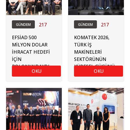
217
217
GÜNDEM
GÜNDEM
EFSİAD 500
KOMATEK 2026,
MİLYON DOLAR
TÜRK İŞ
İHRACAT HEDEFİ
MAKİNELERİ
İÇİN
SEKTÖRÜNÜN
POLONYA'DAYDI
KÜRESEL GÜCÜNÜ
OKU
OKU
ORTAYA KOYDU