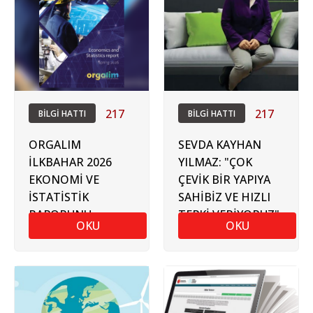
217
217
BİLGİ HATTI
BİLGİ HATTI
ORGALIM
SEVDA KAYHAN
İLKBAHAR 2026
YILMAZ: "ÇOK
EKONOMİ VE
ÇEVİK BİR YAPIYA
İSTATİSTİK
SAHİBİZ VE HIZLI
RAPORUNU
TEPKİ VERİYORUZ"
OKU
OKU
YAYIMLADI