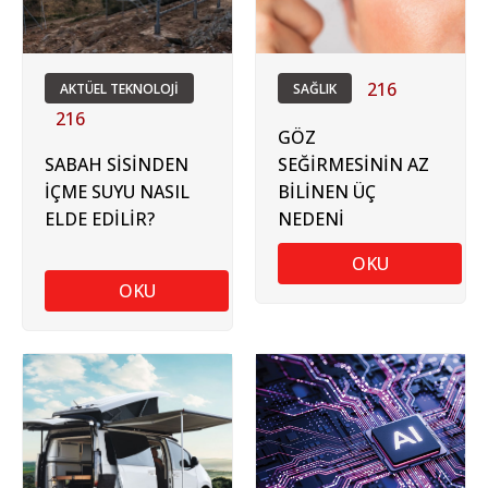
216
AKTÜEL TEKNOLOJİ
SAĞLIK
216
GÖZ
SABAH SİSİNDEN
SEĞİRMESİNİN AZ
İÇME SUYU NASIL
BİLİNEN ÜÇ
ELDE EDİLİR?
NEDENİ
OKU
OKU