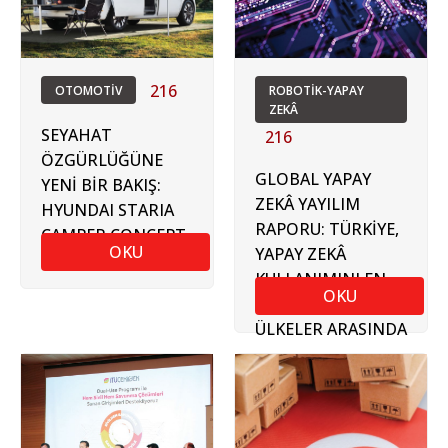
216
OTOMOTİV
ROBOTİK-YAPAY
ZEKÂ
SEYAHAT
216
ÖZGÜRLÜĞÜNE
GLOBAL YAPAY
YENİ BİR BAKIŞ:
ZEKÂ YAYILIM
HYUNDAI STARIA
RAPORU: TÜRKİYE,
CAMPER CONCEPT
OKU
YAPAY ZEKÂ
KULLANIMINI EN
OKU
HIZLI ARTIRAN
ÜLKELER ARASINDA