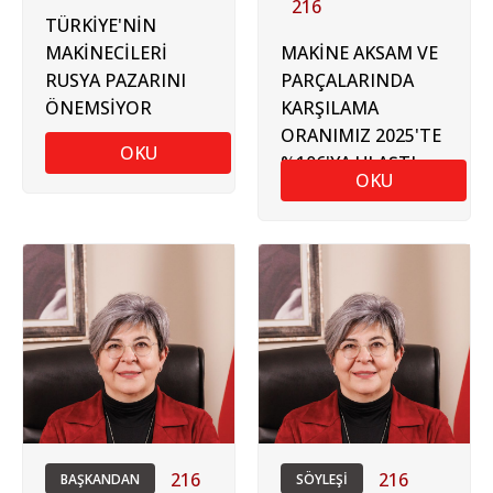
216
TÜRKİYE'NİN
MAKİNECİLERİ
MAKİNE AKSAM VE
RUSYA PAZARINI
PARÇALARINDA
ÖNEMSİYOR
KARŞILAMA
ORANIMIZ 2025'TE
OKU
%106'YA ULAŞTI
OKU
216
216
BAŞKANDAN
SÖYLEŞİ