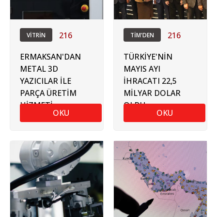
216
216
VİTRİN
TİM'DEN
ERMAKSAN'DAN
TÜRKİYE'NİN
METAL 3D
MAYIS AYI
YAZICILAR İLE
İHRACATI 22,5
PARÇA ÜRETİM
MİLYAR DOLAR
HİZMETİ
OLDU
OKU
OKU