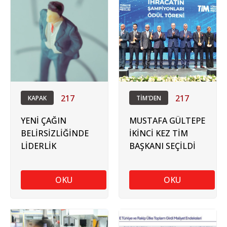
217
217
KAPAK
TİM'DEN
YENİ ÇAĞIN
MUSTAFA GÜLTEPE
BELİRSİZLİĞİNDE
İKİNCİ KEZ TİM
LİDERLİK
BAŞKANI SEÇİLDİ
OKU
OKU