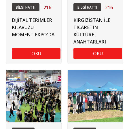
216
216
BİLGİ HATTI
BİLGİ HATTI
DİJİTAL TERİMLER
KIRGIZİSTAN İLE
KILAVUZU
TİCARETİN
MOMENT EXPO'DA
KÜLTÜREL
ANAHTARLARI
OKU
OKU