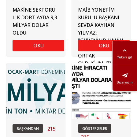
MAKİNE SEKTÖRÜ
MAİB YÖNETİM
İLK DÖRT AYDA 9,3
KURULU BAŞKANI
MİLYAR DOLAR
SEVDA KAYHAN
OLDU
YILMAZ:
"GÜVENİLİR LİMAN
OKU
OKU
VE GÜVENİLİR
ORTAK
Yukarı git
OLDUĞUMUZU
TÜM DÜNYAYA
GÖSTERMELİYİZ"
Bize yazın
215
BAŞKANDAN
GÖSTERGELER
215