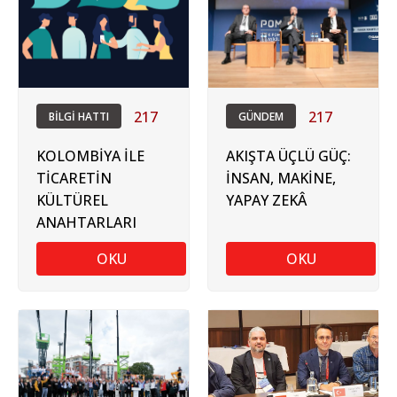
217
217
BİLGİ HATTI
GÜNDEM
KOLOMBİYA İLE
AKIŞTA ÜÇLÜ GÜÇ:
TİCARETİN
İNSAN, MAKİNE,
KÜLTÜREL
YAPAY ZEKÂ
ANAHTARLARI
OKU
OKU