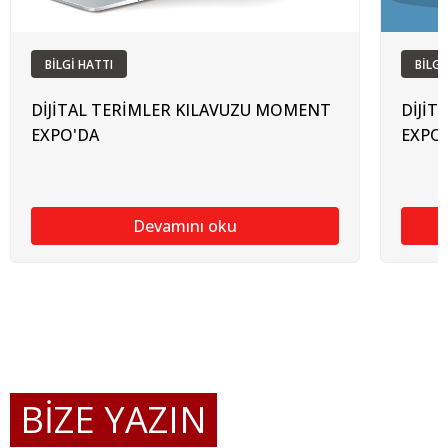
BİLGİ HATTI
BİLGİ
DİJİTAL TERİMLER KILAVUZU MOMENT
DİJİT
EXPO'DA
EXPO
Devamını oku
BİZE YAZIN