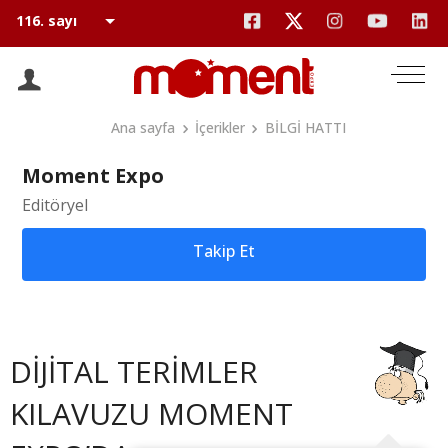
Ana sayfa
İçerikler
BİLGİ HATTI
Moment Expo
Editöryel
Takip Et
DİJİTAL TERİMLER
KILAVUZU MOMENT