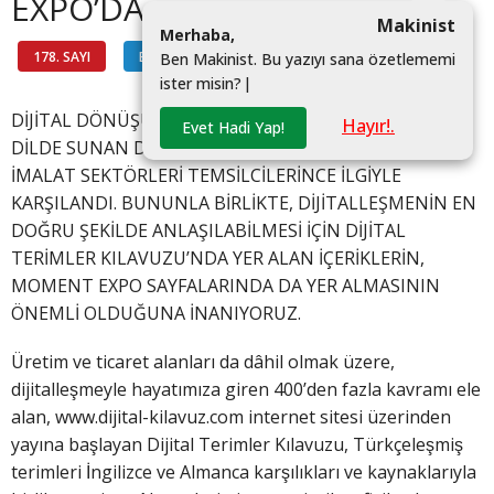
EXPO’DA
Makinist
M
e
r
h
a
b
a
,
178. SAYI
BİLGİ HATTI
#
B
e
n
M
a
k
i
n
i
s
t
.
B
u
y
a
z
ı
y
ı
s
a
n
a
ö
z
e
t
l
e
m
e
m
i
i
s
t
e
r
m
i
s
i
n
?
|
DİJİTAL DÖNÜŞÜMÜN 700’E YAKIN KAVRAMINI ÜÇ
Hayır!.
Evet Hadi Yap!
DİLDE SUNAN DİJİTAL TERİMLER KILAVUZU, TÜM
İMALAT SEKTÖRLERİ TEMSİLCİLERİNCE İLGİYLE
KARŞILANDI. BUNUNLA BİRLİKTE, DİJİTALLEŞMENİN EN
DOĞRU ŞEKİLDE ANLAŞILABİLMESİ İÇİN DİJİTAL
TERİMLER KILAVUZU’NDA YER ALAN İÇERİKLERİN,
MOMENT EXPO SAYFALARINDA DA YER ALMASININ
ÖNEMLİ OLDUĞUNA İNANIYORUZ.
Üretim ve ticaret alanları da dâhil olmak üzere,
dijitalleşmeyle hayatımıza giren 400’den fazla kavramı ele
alan, www.dijital-kilavuz.com internet sitesi üzerinden
yayına başlayan Dijital Terimler Kılavuzu, Türkçeleşmiş
terimleri İngilizce ve Almanca karşılıkları ve kaynaklarıyla