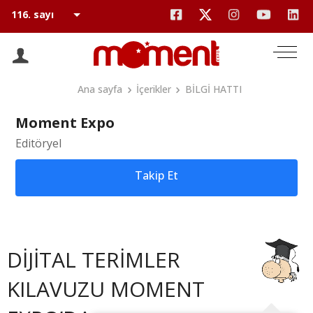
Ana sayfa
İçerikler
BİLGİ HATTI
Moment Expo
Editöryel
Takip Et
DİJİTAL TERİMLER
KILAVUZU MOMENT