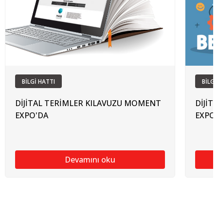
BİLGİ HATTI
BİLGİ
DİJİTAL TERİMLER KILAVUZU MOMENT
DİJİT
EXPO'DA
EXPO
Devamını oku