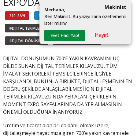
EXPO’DA
Makinist
M
e
r
h
a
b
a
,
210. SAYI
BİLGİ HATTI
B
e
n
M
a
k
i
n
i
s
t
.
B
u
y
a
z
ı
y
ı
s
a
n
a
ö
z
e
t
l
e
m
e
m
i
i
s
t
e
r
m
i
s
i
n
?
|
#DIJITAL TERIMLER
#DIGITALGLOSSARY
Hayır!.
Evet Hadi Yap!
#DIJITAL DÖNÜŞÜM
#DIGITAL TRANSITION
DİJİTAL DÖNÜŞÜMÜN 700’E YAKIN KAVRAMINI ÜÇ
DİLDE SUNAN DİJİTAL TERİMLER KILAVUZU, TÜM
İMALAT SEKTÖRLERİ TEMSİLCİLERİNCE İLGİYLE
KARŞILANDI. BUNUNLA BİRLİKTE, DİJİTALLEŞMENİN EN
DOĞRU ŞEKİLDE ANLAŞILABİLMESİ İÇİN DİJİTAL
TERİMLER KILAVUZU’NDA YER ALAN İÇERİKLERİN,
MOMENT EXPO SAYFALARINDA DA YER ALMASININ
ÖNEMLİ OLDUĞUNA İNANIYORUZ.
Üretim ve ticaret alanları da dâhil olmak üzere,
dijitalleşmeyle hayatımıza giren 700’e yakın kavramı ele