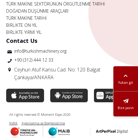
TÜRK MAKİNE SEKTÖRÜNÜN ÖRGÜTLENME TARİHİ
DOĞADAN DÜŞÜNME ARAÇLARI
TÜRK MAKİNE TARİHİ
BİRLİKTE ON YIL
BİRLİKTE YİRMİ YIL
Contact Us
info@turkishmachinery.org
+90 (312) 444 12 33
Ceyhun Atuf Kansu Cad. No: 120 Balgat
Çankaya/ANKARA
Yukarı git
Bize yazın
All rights reserved © Moment Expo 2026
KVKK
Aydınlatma ve Bilgilendirme