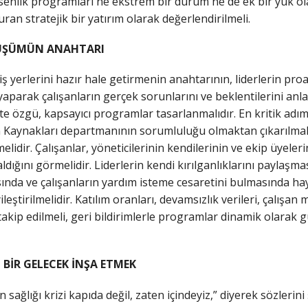
 esenlik programları ne ekstrem bir durum ne de ek bir yük ola
turan stratejik bir yatırım olarak değerlendirilmeli.
NÜŞÜMÜN ANAHTARI
 iş yerlerini hazır hale getirmenin anahtarının, liderlerin proa
i yaparak çalışanların gerçek sorunlarını ve beklentilerini anl
te özgü, kapsayıcı programlar tasarlanmalıdır. En kritik adım 
 Kaynakları departmanının sorumluluğu olmaktan çıkarılmalı
idir. Çalışanlar, yöneticilerinin kendilerinin ve ekip üyeleri
dığını görmelidir. Liderlerin kendi kırılganlıklarını paylaşma
da ve çalışanların yardım isteme cesaretini bulmasında haya
ileştirilmelidir. Katılım oranları, devamsızlık verileri, çalışa
 takip edilmeli, geri bildirimlerle programlar dinamik olarak
 BİR GELECEK İNŞA ETMEK
in sağlığı krizi kapıda değil, zaten içindeyiz,” diyerek sözleri