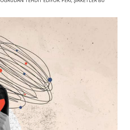
 DOĞRUDAN TEHDİT EDİYOR. PEKİ, ŞİRKETLER BU