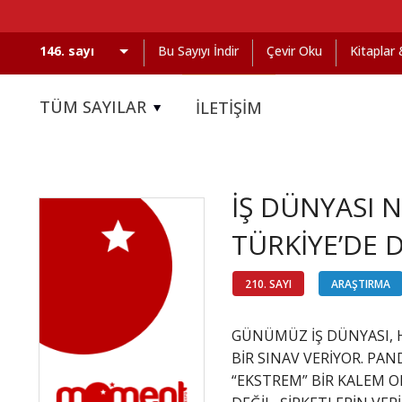
Bu Sayıyı İndir
Çevir Oku
Kitaplar
TÜM SAYILAR
İLETİŞİM
İŞ DÜNYASI N
TÜRKİYE’DE 
210. SAYI
ARAŞTIRMA
GÜNÜMÜZ İŞ DÜNYASI, H
BİR SINAV VERİYOR. PAN
“EKSTREM” BİR KALEM O