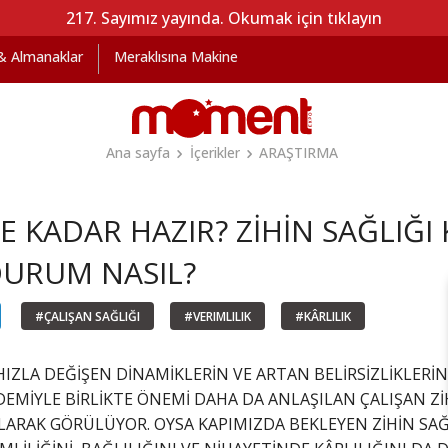
217. Sayımız yayında. Okumak için tıklayın
 & Almanaklar
Meraklısına Makine
Ana sayfa
İçerikler
ARAŞTIRMA
E KADAR HAZIR? ZİHİN SAĞLIĞI K
DURUM NASIL?
#ÇALIŞAN SAĞLIĞI
#VERIMLILIK
#KÂRLILIK
IZLA DEĞİŞEN DİNAMİKLERİN VE ARTAN BELİRSİZLİKLERİ
DEMİYLE BİRLİKTE ÖNEMİ DAHA DA ANLAŞILAN ÇALIŞAN ZİH
LARAK GÖRÜLÜYOR. OYSA KAPIMIZDA BEKLEYEN ZİHİN SAĞLI