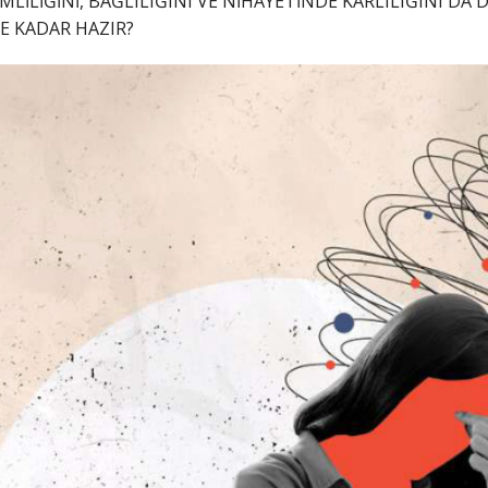
İMLİLİĞİNİ, BAĞLILIĞINI VE NİHAYETİNDE KÂRLILIĞINI DA
E KADAR HAZIR?