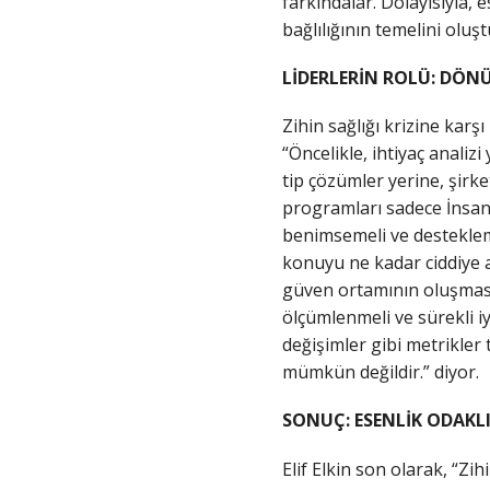
farkındalar. Dolayısıyla,
bağlılığının temelini oluş
LİDERLERİN ROLÜ: DÖ
Zihin sağlığı krizine karşı
“Öncelikle, ihtiyaç analiz
tip çözümler yerine, şirke
programları sadece İnsan
benimsemeli ve desteklemel
konuyu ne kadar ciddiye al
güven ortamının oluşmasın
ölçümlenmeli ve sürekli iy
değişimler gibi metrikler
mümkün değildir.” diyor.
SONUÇ: ESENLİK ODAKLI
Elif Elkin son olarak, “Zih