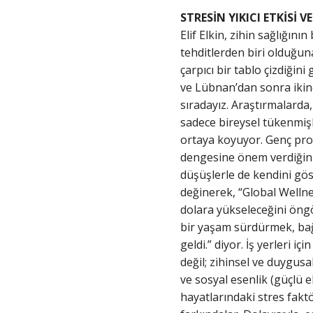
STRESİN YIKICI ETKİSİ V
Elif Elkin, zihin sağlığın
tehditlerden biri olduğu
çarpıcı bir tablo çizdiğin
ve Lübnan’dan sonra ikinci
sıradayız. Araştırmalarda,
sadece bireysel tükenmişl
ortaya koyuyor. Genç profe
dengesine önem verdiğini 
düşüşlerle de kendini göst
değinerek, “Global Wellnes
dolara yükseleceğini öngörü
bir yaşam sürdürmek, bağış
geldi.” diyor. İş yerleri 
değil; zihinsel ve duygusal
ve sosyal esenlik (güçlü e
hayatlarındaki stres faktö