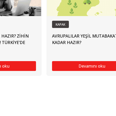
KAPAK
 HAZIR? ZİHİN
AVRUPALILAR YEŞİL MUTABAKA
! TÜRKİYE’DE
KADAR HAZIR?
ı oku
Devamını oku