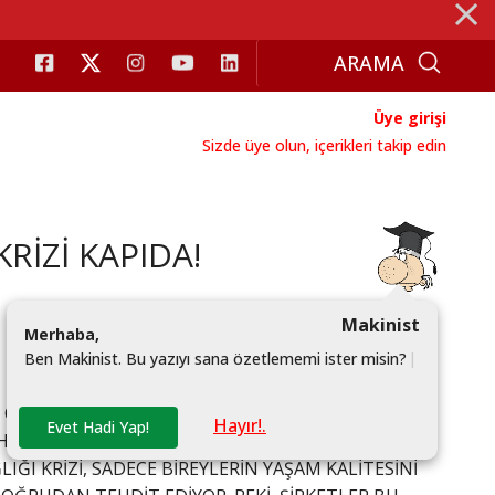
⨯
Üye girişi
Sizde üye olun, içerikleri takip edin
RİZİ KAPIDA!
Makinist
M
e
r
h
a
b
a
,
B
e
n
M
a
k
i
n
i
s
t
.
B
u
y
a
z
ı
y
ı
s
a
n
a
ö
z
e
t
l
e
m
e
m
i
i
s
t
e
r
m
i
s
i
n
?
|
N ORTASINDA, ÇALIŞAN ESENLİĞİ KONUSUNDA CİDDİ
Hayır!.
Evet Hadi Yap!
İN SAĞLIĞI, NE YAZIK Kİ HALA BİRÇOK KURUM İÇİN
ĞI KRİZİ, SADECE BİREYLERİN YAŞAM KALİTESİNİ