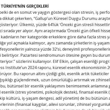
E TÜRKİYE’NİN GERÇEKLERİ
ın belki de en somut ve yaygın göstergesi olan stresin, iş pe
na dikkat çekerken, “Gallup’un Küresel Duygu Durumu araştı
i gösteriyor: Ülkemiz, yüzde 64’lük ‘Önceki gün stresli hisset
 sırada yer alıyor. Aynı araştırmada ‘Önceki gün öfkeli hisset
 kadınların her kategoride erkeklere göre daha fazla stres ya
iğe yol açmakla kalmıyor, aynı zamanda şirketlerin iş-yaşam
syonellerin yalnızca yüzde 32’si, deneyimli profesyonellerin 
belirtiyor. Pazartesi sendromunun ötesine geçen bu durum, ç
eriyor.” sözlerini kullanıyor. Elif Elkin, çalışan esenliği prog
s Institute’un 2024 raporu, küresel esenlik ekonomisinin 2023
yor. Bu raporun altını çizdiği gibi, esenlik artık tüketiciler i
ıklığı güçlendirmek, uzun ömürlülüğü artırmak ve zihinsel day
için bu, bütünsel bir esenlik yaklaşımını benimsemek anlamına 
 esenlik (stres yönetimi, psikolojik destek), finansal esenlik 
kip kültürü, iş-yaşam dengesi, adil yönetim) de bu bütünün ay
rlerinin (finansal kaygılar, ailevi sorunlar, zihinsel yorgunl