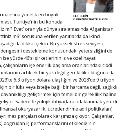
rformansına yönelik en büyük
rması, Türkiye’nin bu konuda
tiniz mi? Evet’ oranıyla dünya sıralamasında Afganistan
tiniz mi?’ sorusuna verilen yanıtlarda da ikinci
şadığı da dikkat çekici. Bu yüksek stres seviyesi,
 dengesini destekleme konusundaki yetersizliğini de
ise yüzde 46’sı şirketlerinin iş ve özel hayat
alışanların işe enerjik başlama oranlarındaki ciddi
ramlarının artık ek bir yük değil gereklilik olduğuna da
’te 6,3 trilyon dolara ulaştığını ve 2028’de 9 trilyon
çin bir lüks veya isteğe bağlı bir harcama değil, sağlıklı
anıklılığı geliştirmek için temel bir gereklilik haline
geliyor. Sadece fizyolojik ihtiyaçlara odaklanmak yeterli
(finansal okuryazarlık, ücretlendirme adil politikaları)
rılmaz parçaları olarak karşımıza çıkıyor. Çalışanlar,
uk) doğrudan iş performanslarını etkilediğinin