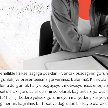
genellikle fiziksel sağlığa odaklanılır, ancak buzdağının gö
urgunluk) ve presenteeism (işte verimsiz bulunma). Klinik ol
ölümü durgunluk haliyle boğuşuyor; motivasyonsuz, enerjisiz
sel olarak işte olsalar da zihinsel olarak bağlantısız, yaratıcı
stifa” hali, şirketlere yüksek görünmeyen maliyetler çıkarıyo
ı her an, kaçırılmış bir fırsat ve doğrudan bir kayıp olarak d