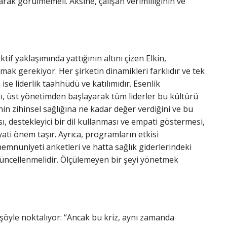
rak görülmemeli. Aksine, çalışan verimliliğinin ve
ktif yaklaşımında yattığının altını çizen Elkin,
amak gerekiyor. Her şirketin dinamikleri farklıdır ve tek
ise liderlik taahhüdü ve katılımıdır. Esenlik
, üst yönetimden başlayarak tüm liderler bu kültürü
nin zihinsel sağlığına ne kadar değer verdiğini ve bu
sı, destekleyici bir dil kullanması ve empati göstermesi,
ti önem taşır. Ayrıca, programların etkisi
n memnuniyeti anketleri ve hatta sağlık giderlerindeki
 güncellenmelidir. Ölçülemeyen bir şeyi yönetmek
ni şöyle noktalıyor: “Ancak bu kriz, aynı zamanda