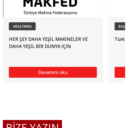
ARAŞTIRMA
BAŞK
HER ŞEY DAHA YEŞİL MAKİNELER VE
Türki
DAHA YEŞİL BİR DÜNYA İÇİN
Devamını oku
BİZE YAZIN