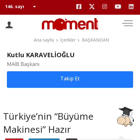
Ana sayfa
İçerikler
BAŞKANDAN
Kutlu KARAVELİOĞLU
MAİB Başkanı
Takip Et
Türkiye’nin “Büyüme
Makinesi” Hazır