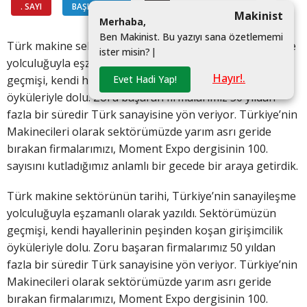
. SAYI
BAŞKANDAN
#
Makinist
M
e
r
h
a
b
a
,
B
e
n
M
a
k
i
n
i
s
t
.
B
u
y
a
z
ı
y
ı
s
a
n
a
ö
z
e
t
l
e
m
e
m
i
Türk makine sektörünün tarihi, Türkiye’nin sanayileşme
i
s
t
e
r
m
i
s
i
n
?
|
yolculuğuyla eşzamanlı olarak yazıldı. Sektörümüzün
Hayır!.
Evet Hadi Yap!
geçmişi, kendi hayallerinin peşinden koşan girişimcilik
öyküleriyle dolu. Zoru başaran firmalarımız 50 yıldan
fazla bir süredir Türk sanayisine yön veriyor. Türkiye’nin
Makinecileri olarak sektörümüzde yarım asrı geride
bırakan firmalarımızı, Moment Expo dergisinin 100.
sayısını kutladığımız anlamlı bir gecede bir araya getirdik.
Türk makine sektörünün tarihi, Türkiye’nin sanayileşme
yolculuğuyla eşzamanlı olarak yazıldı. Sektörümüzün
geçmişi, kendi hayallerinin peşinden koşan girişimcilik
öyküleriyle dolu. Zoru başaran firmalarımız 50 yıldan
fazla bir süredir Türk sanayisine yön veriyor. Türkiye’nin
Makinecileri olarak sektörümüzde yarım asrı geride
bırakan firmalarımızı, Moment Expo dergisinin 100.