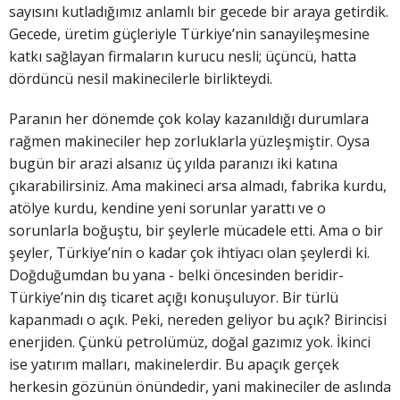
sayısını kutladığımız anlamlı bir gecede bir araya getirdik.
Gecede, üretim güçleriyle Türkiye’nin sanayileşmesine
katkı sağlayan firmaların kurucu nesli; üçüncü, hatta
dördüncü nesil makinecilerle birlikteydi.
Paranın her dönemde çok kolay kazanıldığı durumlara
rağmen makineciler hep zorluklarla yüzleşmiştir. Oysa
bugün bir arazi alsanız üç yılda paranızı iki katına
çıkarabilirsiniz. Ama makineci arsa almadı, fabrika kurdu,
atölye kurdu, kendine yeni sorunlar yarattı ve o
sorunlarla boğuştu, bir şeylerle mücadele etti. Ama o bir
şeyler, Türkiye’nin o kadar çok ihtiyacı olan şeylerdi ki.
Doğduğumdan bu yana - belki öncesinden beridir-
Türkiye’nin dış ticaret açığı konuşuluyor. Bir türlü
kapanmadı o açık. Peki, nereden geliyor bu açık? Birincisi
enerjiden. Çünkü petrolümüz, doğal gazımız yok. İkinci
ise yatırım malları, makinelerdir. Bu apaçık gerçek
herkesin gözünün önündedir, yani makineciler de aslında