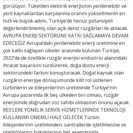
görülüyor. Tüketilen elektrik enerjisinin yenilenebilir ve
yerli kaynaklardan karşılanma oranını yükseltmenin en
hızlı ve büyük adımı, Türkiye’de henüz potansiyeli
değerlendirilmemiş olan açık deniz rüzgârları ile atılacak.
AVRUPA ENERJİ SEKTÖRÜNE KATKI SAĞLAMAYA DEVAM
EDECEĞİZ Avrupa’daki yenilenebilir enerji üretimine en
çok katkı sağlayan ülkeler arasında bulunan Türkiye,
2022’de de özellikle rüzgâr enerjisi endüstrisi alanındaki
ihracat başarısını sürdürerek, doğa dostu enerji
sektöründeki farkını konuşturacak. Doğal kaynak olan
rüzgârın enerjiye dönüşümünde kilit rol üstlenen
türbinlerin ve bileşenlerinin üretiminde Türkiye’nin
Avrupa pazarında ilk beş ülkeden biri olması, rüzgâr
enerjisinde doğrudan söz sahibi olmasının önünü açacak.
RES’LERE YÖNELİK SERVİS HİZMETLERİNDE TEKNOLOJİ
KULLANIMI ÖNEMLİ HALE GELECEK Türbin
bileşenlerinin üretiminden, santrallerde işletilmesine ve
planlı/plansız bakımlarının her aşamasında