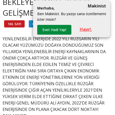
BEKLEYEN DÖRT BÜYÜK
Makinist
M
e
r
h
a
b
a
,
GELİŞME!
B
e
n
M
a
k
i
n
i
s
t
.
B
u
y
a
z
ı
y
ı
s
a
n
a
ö
z
e
t
l
e
m
e
m
i
i
s
t
e
r
m
i
s
i
n
?
|
166. SAYI
ÇEVRE
#
Hayır!.
Evet Hadi Yap!
YENİLENEBİLİR ENERJİDE 2022 YILI RÜZGÂRIN YILI
OLACAK! YÜZÜMÜZÜ DOĞAYA DÖNDÜĞÜMÜZ SON
YILLARDA YENİLENEBİLİR ENERJİ KAYNAKLARININ DA
ÖNEMİ ÇOKÇA ARTIYOR. RÜZGÂR VE GÜNEŞ
ENERJİSİNDEN ELDE EDİLEN TEMİZ VE ÇEVRECİ
ELEKTRİĞİN YANI SIRA ORTAYA ÇIKAN EKONOMİK
ETKİNİN DE ENERJİ YÖNETİMLERİNE YÖN VERDİĞİ
GÖRÜLÜYOR. TÜRKİYE’NİN ÖZELLİKLE RÜZGÂR
ENERJİSİNDE ÇIĞIR AÇAN YENİLİKLERİYLE 2021’DEN
YÜKSEK VERİM ELDE ETTİĞİNE DİKKAT ÇEKEN ÜLKE
ENERJİ GENEL MÜDÜRÜ ALİ AYDIN, 2022’DE RÜZGÂR
ENERJİSİNDE ÖN PLANA ÇIKACAK DÖRT NOKTAYI