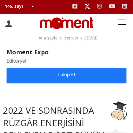
Ana sayfa
İçerikler
ÇEVRE
Moment Expo
Editöryel
Takip Et
2022 VE SONRASINDA
RÜZGÂR ENERJİSİNİ