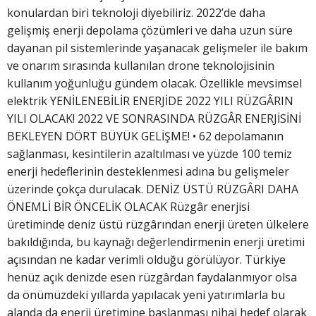
konulardan biri teknoloji diyebiliriz. 2022’de daha
gelişmiş enerji depolama çözümleri ve daha uzun süre
dayanan pil sistemlerinde yaşanacak gelişmeler ile bakım
ve onarım sırasında kullanılan drone teknolojisinin
kullanım yoğunluğu gündem olacak. Özellikle mevsimsel
elektrik YENİLENEBİLİR ENERJİDE 2022 YILI RÜZGÂRIN
YILI OLACAK! 2022 VE SONRASINDA RÜZGÂR ENERJİSİNİ
BEKLEYEN DÖRT BÜYÜK GELİŞME! • 62 depolamanın
sağlanması, kesintilerin azaltılması ve yüzde 100 temiz
enerji hedeflerinin desteklenmesi adına bu gelişmeler
üzerinde çokça durulacak. DENİZ ÜSTÜ RÜZGÂRI DAHA
ÖNEMLİ BİR ÖNCELİK OLACAK Rüzgâr enerjisi
üretiminde deniz üstü rüzgârından enerji üreten ülkelere
bakıldığında, bu kaynağı değerlendirmenin enerji üretimi
açısından ne kadar verimli olduğu görülüyor. Türkiye
henüz açık denizde esen rüzgârdan faydalanmıyor olsa
da önümüzdeki yıllarda yapılacak yeni yatırımlarla bu
alanda da enerji üretimine başlanması nihai hedef olarak