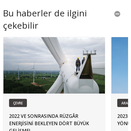
Bu haberler de ilgini
çekebilir
ÇEVRE
ARAŞ
2022 VE SONRASINDA RÜZGÂR
2023 
ENERJİSİNİ BEKLEYEN DÖRT BÜYÜK
YÖNÜ
GELİŞME!