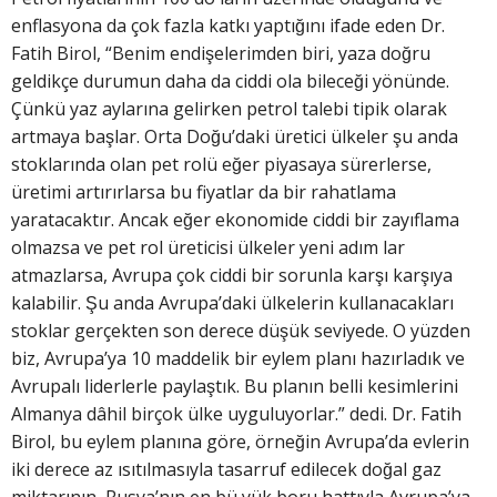
enflasyona da çok fazla katkı yaptığını ifade eden Dr.
Fatih Birol, “Benim endişelerimden biri, yaza doğru
geldikçe durumun daha da ciddi ola bileceği yönünde.
Çünkü yaz aylarına gelirken petrol talebi tipik olarak
artmaya başlar. Orta Doğu’daki üretici ülkeler şu anda
stoklarında olan pet rolü eğer piyasaya sürerlerse,
üretimi artırırlarsa bu fiyatlar da bir rahatlama
yaratacaktır. Ancak eğer ekonomide ciddi bir zayıflama
olmazsa ve pet rol üreticisi ülkeler yeni adım lar
atmazlarsa, Avrupa çok ciddi bir sorunla karşı karşıya
kalabilir. Şu anda Avrupa’daki ülkelerin kullanacakları
stoklar gerçekten son derece düşük seviyede. O yüzden
biz, Avrupa’ya 10 maddelik bir eylem planı hazırladık ve
Avrupalı liderlerle paylaştık. Bu planın belli kesimlerini
Almanya dâhil birçok ülke uyguluyorlar.” dedi. Dr. Fatih
Birol, bu eylem planına göre, örneğin Avrupa’da evlerin
iki derece az ısıtılmasıyla tasarruf edilecek doğal gaz
miktarının, Rusya’nın en bü yük boru hattıyla Avrupa’ya