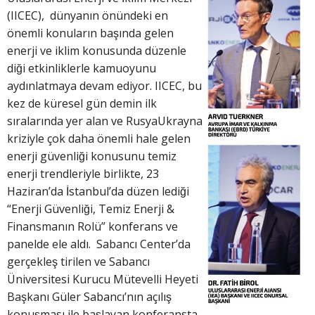
(IICEC), dünyanın önündeki en
önemli konuların başında gelen
enerji ve iklim konusunda düzenle
diği etkinliklerle kamuoyunu
aydınlatmaya devam ediyor. IICEC, bu
kez de küresel gün demin ilk
sıralarında yer alan ve RusyaUkrayna
kriziyle çok daha önemli hale gelen
enerji güvenliği konusunu temiz
enerji trendleriyle birlikte, 23
Haziran’da İstanbul’da düzen lediği
“Enerji Güvenliği, Temiz Enerji &
Finansmanın Rolü” konferans ve
panelde ele aldı. Sabancı Center’da
gerçekleş tirilen ve Sabancı
Üniversitesi Kurucu Mütevelli Heyeti
Başkanı Güler Sabancı’nın açılış
konuşması ile başlayan konferansta