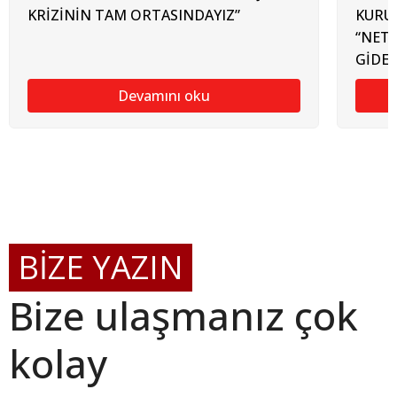
KRİZİNİN TAM ORTASINDAYIZ”
KURUL
“NET 
GİDEN
Devamını oku
BİZE YAZIN
Bize ulaşmanız çok
kolay