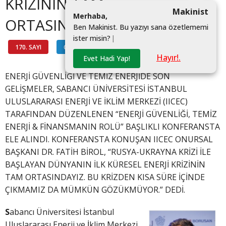
KRİZİNİN TAM
Makinist
M
e
r
h
a
b
a
,
ORTASINDAYIZ”
B
e
n
M
a
k
i
n
i
s
t
.
B
u
y
a
z
ı
y
ı
s
a
n
a
ö
z
e
t
l
e
m
e
m
i
i
s
t
e
r
m
i
s
i
n
?
|
170. SAYI
ÇEVRE
#
Hayır!.
Evet Hadi Yap!
ENERJİ GÜVENLİĞİ VE TEMİZ ENERJİDE SON
GELİŞMELER, SABANCI ÜNİVERSİTESİ İSTANBUL
ULUSLARARASI ENERJİ VE İKLİM MERKEZİ (IICEC)
TARAFINDAN DÜZENLENEN “ENERJİ GÜVENLİĞİ, TEMİZ
ENERJİ & FİNANSMANIN ROLÜ” BAŞLIKLI KONFERANSTA
ELE ALINDI. KONFERANSTA KONUŞAN IICEC ONURSAL
BAŞKANI DR. FATİH BİROL, “RUSYA-UKRAYNA KRİZİ İLE
BAŞLAYAN DÜNYANIN İLK KÜRESEL ENERJİ KRİZİNİN
TAM ORTASINDAYIZ. BU KRİZDEN KISA SÜRE İÇİNDE
ÇIKMAMIZ DA MÜMKÜN GÖZÜKMÜYOR.” DEDİ.
S
abancı Üniversitesi İstanbul
Uluslararası Enerji ve İklim Merkezi