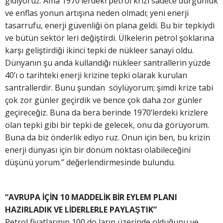
gidiyoruz. Ama 1970’lerdeki petrol krizi sadece durgunluk
ve enflas yonun artışına neden olmadı; yeni enerji
tasarrufu, enerji güvenliği ön plana geldi. Bu bir tepkiydi
ve bütün sektör leri değiştirdi. Ülkelerin petrol şoklarına
karşı geliştirdiği ikinci tepki de nükleer sanayi oldu.
Dünyanın şu anda kullandığı nükleer santrallerin yüzde
40’ı o tarihteki enerji krizine tepki olarak kurulan
santrallerdir. Bunu şundan söylüyorum; şimdi krize tabi
çok zor günler geçirdik ve bence çok daha zor günler
geçireceğiz. Buna da bera berinde 1970’lerdeki krizlere
olan tepki gibi bir tepki de gelecek, onu da görüyorum.
Buna da biz önderlik ediyo ruz. Onun için ben, bu krizin
enerji dünyası için bir dönüm noktası olabileceğini
düşünü yorum.” değerlendirmesinde bulundu.
“AVRUPA İÇİN 10 MADDELİK BİR EYLEM PLANI
HAZIRLADIK
VE LİDERLERLE PAYLAŞTIK”
Petrol fiyatlarının 100 do ların üzerinde olduğunu ve