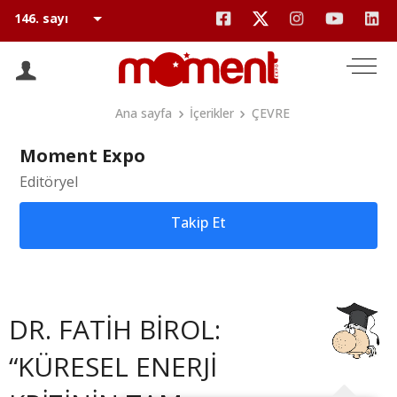
Ana sayfa
İçerikler
ÇEVRE
Moment Expo
Editöryel
Takip Et
DR. FATİH BİROL:
“KÜRESEL ENERJİ