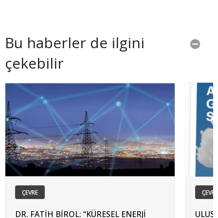
Bu haberler de ilgini
çekebilir
ÇEVRE
ÇEVRE
DR. FATİH BİROL: “KÜRESEL ENERJİ
ULUSL