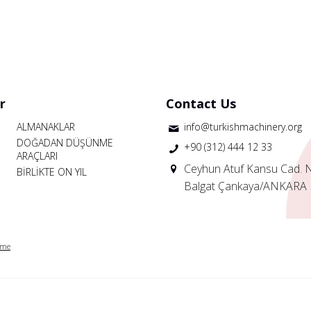
r
Contact Us
ALMANAKLAR
info@turkishmachinery.org
DOĞADAN DÜŞÜNME
+90 (312) 444 12 33
ARAÇLARI
Ceyhun Atuf Kansu Cad. 
BİRLİKTE ON YIL
Balgat Çankaya/ANKARA
rme