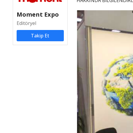
HAKKINDA BİLGİLENDİRD
Moment Expo
Editöryel
Takip Et