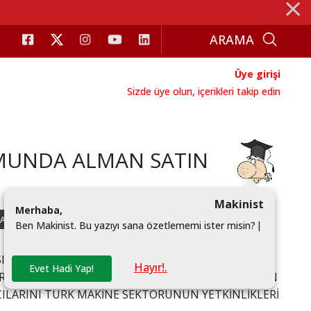
⨯
Üye girişi
Sizde üye olun, içerikleri takip edin
UMUNDA ALMAN SATIN
Makinist
M
e
r
h
a
b
a
,
A VE LOJISTIK SEMPOZYUMU
#ALMANYA
B
e
n
M
a
k
i
n
i
s
t
.
B
u
y
a
z
ı
y
ı
s
a
n
a
ö
z
e
t
l
e
m
e
m
i
i
s
t
e
r
m
i
s
i
n
?
|
SINI DÜZENLEDİĞİ SATIN ALMA VE LOJİSTİK
Hayır!.
Evet Hadi Yap!
RÇEKLEŞTİRİLDİ. 130 KURUM/KURULUŞ VE FİRMANIN
MCILARINI TÜRK MAKİNE SEKTÖRÜNÜN YETKİNLİKLERİ