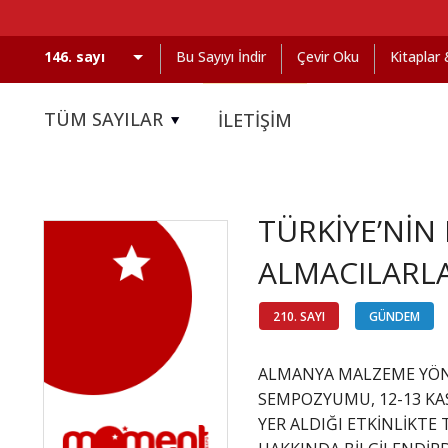
Bu Sayıyı İndir
Çevir Oku
Kitaplar
TÜM SAYILAR
İLETİŞİM
TÜRKİYE’Nİ
ALMACILARLA
210. SAYI
GÜNDEM
ALMANYA MALZEME YÖNETİ
SEMPOZYUMU, 12-13 KAS
YER ALDIĞI ETKİNLİKTE