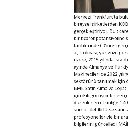
Merkezi Frankfurt’ta bul
bireysel şirketlerden KOBİ
gerçekleştiriyor. Bu tica
bir ticaret potansiyeline
tarihlerinde 60’ıncısı ger
açık olması; yüz yüze görü
üzere, 2015 yılında İstan
ayında Almanya ve Türkiye 
Makinecileri de 2022 yıl
sektörünü tanıtmak için ön
BME Satın Alma ve Lojisti
için ikili görüşmeler g
düzenlenen etkinliğe 1.40
sürdürülebilirlik ve satın
profesyonelleriyle bir a
bilgilerini güncelledi. M