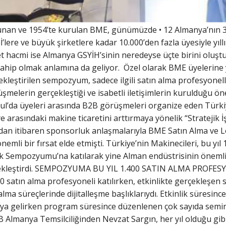
unan ve 1954’te kurulan BME, günümüzde • 12 Almanya’nın 3
’lere ve büyük şirketlere kadar 10.000’den fazla üyesiyle yıllı
ret hacmi ise Almanya GSYİH’sinin neredeyse üçte birini oluşt
 sahip olmak anlamına da geliyor. Özel olarak BME üyelerine 
çekleştirilen sempozyum, sadece ilgili satın alma profesyonell
şmelerin gerçekleştiği ve isabetli iletişimlerin kurulduğu ön
bul’da üyeleri arasında B2B görüşmeleri organize eden Türkiy
arasındaki makine ticaretini arttırmaya yönelik “Stratejik İş
ından itibaren sponsorluk anlaşmalarıyla BME Satın Alma ve
emli bir fırsat elde etmişti. Türkiye’nin Makinecileri, bu yıl
k Sempozyumu’na katılarak yine Alman endüstrisinin önemli isi
erçekleştirdi. SEMPOZYUMA BU YIL 1.400 SATIN ALMA PROFES
0 satın alma profesyoneli katılırken, etkinlikte gerçekleşe
 alma süreçlerinde dijitalleşme başlıklarıydı. Etkinlik süresin
raya gelirken program süresince düzenlenen çok sayıda semin
AİB Almanya Temsilciliğinden Nevzat Sargın, her yıl olduğu