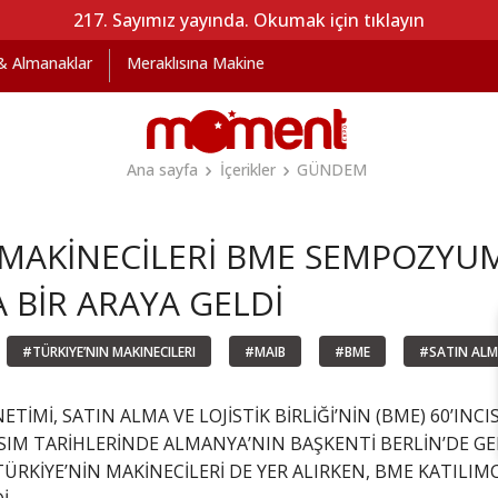
217. Sayımız yayında. Okumak için tıklayın
 & Almanaklar
Meraklısına Makine
Ana sayfa
İçerikler
GÜNDEM
N MAKİNECİLERİ BME SEMPOZY
 BİR ARAYA GELDİ
#TÜRKIYE’NIN MAKINECILERI
#MAIB
#BME
#SATIN ALM
Mİ, SATIN ALMA VE LOJİSTİK BİRLİĞİ’NİN (BME) 60’INCI
IM TARİHLERİNDE ALMANYA’NIN BAŞKENTİ BERLİN’DE GE
 TÜRKİYE’NİN MAKİNECİLERİ DE YER ALIRKEN, BME KATILI