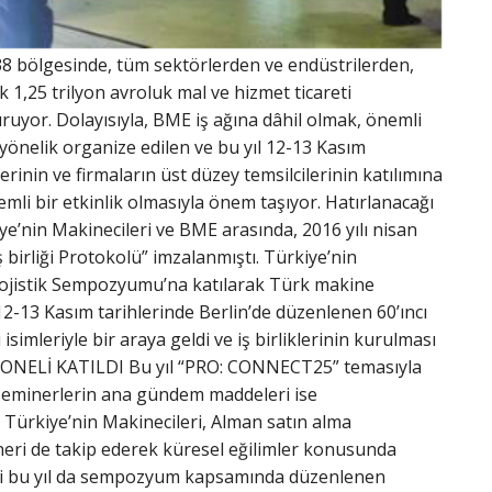
8 bölgesinde, tüm sektörlerden ve endüstrilerden,
k 1,25 trilyon avroluk mal ve hizmet ticareti
uruyor. Dolayısıyla, BME iş ağına dâhil olmak, önemli
yönelik organize edilen ve bu yıl 12-13 Kasım
erinin ve firmaların üst düzey temsilcilerinin katılımına
emli bir etkinlik olmasıyla önem taşıyor. Hatırlanacağı
e’nin Makinecileri ve BME arasında, 2016 yılı nisan
 birliği Protokolü” imzalanmıştı. Türkiye’nin
 Lojistik Sempozyumu’na katılarak Türk makine
 12-13 Kasım tarihlerinde Berlin’de düzenlenen 60’ıncı
mleriyle bir araya geldi ve iş birliklerinin kurulması
YONELİ KATILDI Bu yıl “PRO: CONNECT25” temasıyla
n seminerlerin ana gündem maddeleri ise
ce Türkiye’nin Makinecileri, Alman satın alma
eri de takip ederek küresel eğilimler konusunda
 gibi bu yıl da sempozyum kapsamında düzenlenen