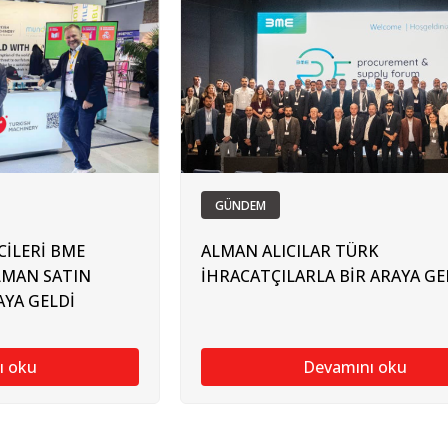
GÜNDEM
CİLERİ BME
ALMAN ALICILAR TÜRK
MAN SATIN
İHRACATÇILARLA BİR ARAYA GE
AYA GELDİ
ı oku
Devamını oku