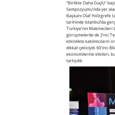
“Birlikte Daha Güçlü” başl
Sempozyumu’nda yer alan 
Başkanı Olaf Holzgrefe tar
tarihinde İstanbul’da ger
Türkiye’nin Makinecileri ta
görüşmelerde de 2’nci Ted
etkinlikte katılımcıların 
dikkat çekiciydi. 60’ıncı 
ekonomilerine etkileri, b
tartışıldı.