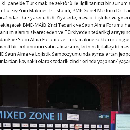
ıklı panelde Türk makine sektörü ile ilgili tanıtıcı bir sunum 
Türkiye’nin Makinecileri standı, BME Genel Müdürü Dr. Lars
afından da ziyaret edildi. Ziyarette, mevcut ilişkiler ve gelece
çekleşecek BME-MAİB 2’nci Tedarik ve Satın Alma Forumu hakk
nıtım alanını ziyaret eden ve Türkiye’den tedarikçi arayışında o
arik ve Satın Alma Forumu ve Türk makine sektörünün gücü ve 
önemli bir bölümünün satın alma süreçlerinin dijitalleştirilme
BME Satın Alma ve Lojistik Sempozyumu’nda ayrıca artan jeopoli
unlardan kaynaklı olarak tedarik zincirlerinde yaşanan/ yaşa