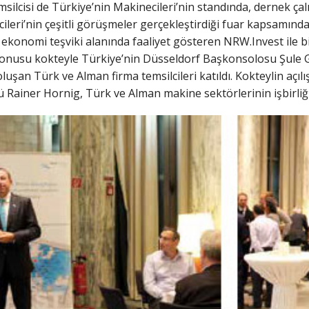
lcisi de Türkiye’nin Makinecileri’nin standında, dernek çalış
cileri’nin çeşitli görüşmeler gerçekleştirdiği fuar kapsamınd
ekonomi teşviki alanında faaliyet gösteren NRW.Invest ile bir
konusu kokteyle Türkiye’nin Düsseldorf Başkonsolosu Şule Gü
oluşan Türk ve Alman firma temsilcileri katıldı. Kokteylin açı
 Rainer Hornig, Türk ve Alman makine sektörlerinin işbirliğ