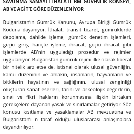
SAVUNMA SANAYİ İTHALATI BM GÜVENLİK KONSEYİ,
AB VE AGİT’E GÖRE DÜZENLENİYOR
Bulgaristan’ın Gümrük Kanunu, Avrupa Birliği Gümrük
Koduna dayanıyor. İthalat, transit ticaret, gümrüklerde
depolama, dahilde işleme, gümrük denetim işlemleri,
geçici giriş, hariçte işleme, ihracat, geçici ihracat gibi
işlemlerde AB’nin uyguladığı prosedür ve rejimler
uygulanıyor. Bulgaristan gümrük rejimi ilke olarak liberal
bir nitelik arz etse de, istisnai olarak ulusal güvenliğin,
kamu düzeninin ve ahlakın, insanların, hayvanların ve
bitkilerin hayatının ve sağlığının, ulusal zenginliği
oluşturan sanat eserleri, tarihi ve arkeolojik değerlerin,
sınai ve fikri hakların korunmasına ilişkin birtakım
gerekçelere dayanan yasak ve sınırlamalar getiriyor. Söz
konusu kısıtlama ve yasaklamalar AB mevzuatına ve
Bulgaristan’ı n taraf olduğu uluslararası anlaşmalara
dayandırılıyor.