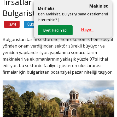
fırsatlar sunan
Makinist
M
e
r
h
a
b
a
,
Bulgaristan
B
e
n
M
a
k
i
n
i
s
t
.
B
u
y
a
z
ı
y
ı
s
a
n
a
ö
z
e
t
l
e
m
e
m
i
i
s
t
e
r
m
i
s
i
n
?
|
. SAYI
ÜLKELERDEN
#
Hayır!.
Evet Hadi Yap!
Bulgaristan tarım sektörüne, hem ekonomik hem sosyal
yönden önem verdiğinden sektör sürekli büyüyor ve
yeniden yapılandırılıyor. yapılanma sonucu tarım
makineleri ve ekipmanlarının yaklaşık yüzde 97’si ithal
ediliyor. bu sektörde faaliyet gösteren uluslararası
firmalar için bulgaristan potansiyel pazar niteliği taşıyor.