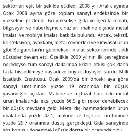
sektörleri eşit bir şekilde etkiledi. 2008 yılı Aralık ayında
Ocak 2008 ayına göre toplam sanayi endeksinde bir
yükselme gözlendi. Bu yükselişe gıda ve içecek imalatı,
bilgisayar ve haberleşme cihazları, makine dışında metal
imalatı ve mobilya imalatı katkıda bulundu. Ancak, tekstil,
konfeksiyon, ayakkabı, metal cevherleri ve kimyasal ürün
gibi Bulgaristan’ın geleneksel imalat sektörlerinde ciddi
düşüşler devam etti. Özellikle 2009 yılının ilk çeyreğinde
neredeyse tüm sanayi dallarında krizin etkisi çok daha
fazla hissedilmeye başladı ve büyük düşüşler sürdü. Milli
İstatistik Enstitüsü, Ocak 2009’da bir önceki aya göre
sanayi üretiminde yüzde 19 oranında bir düşüş
yaşandığını açıkladı. Makine ve teçhizat haricinde metal
ürün imalatında eksi yüzde 66,5 gibi rekor denebilecek
bir düşüş meydana geldi. Metal dışı hammaddeden ürün
imalatında yüzde 42,1, makine ve teçhizat üretiminde
yüzde 25,7 oranında düşüş gerçekleşti. Gıda sanayinde
söz konusu dönemdeki düşüş dörtte bir oranında oldu.