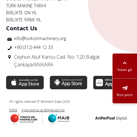
TÜRK MAKİNE TARİHİ
BİRLİKTE ON YIL
BİRLİKTE YİRMİ YIL
Contact Us
info@turkishmachinery.org
+90 (312) 444 12 33
Ceyhun Atuf Kansu Cad. No: 120 Balgat
Çankaya/ANKARA
Yukarı git
Bize yazın
All rights reserved © Moment Expo 2026
KVKK
Aydınlatma ve Bilgilendirme