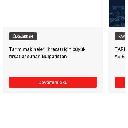
ÜLKELERDEN
KAPA
Tarım makineleri ihracatı için büyük
TARIM
fırsatlar sunan Bulgaristan
ASIRD
Devamını oku