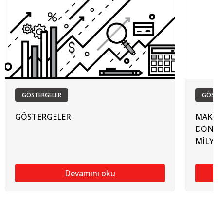
GÖSTERGELER
GÖST
GÖSTERGELER
MAKİN
DÖNEM
MİLY
Devamını oku