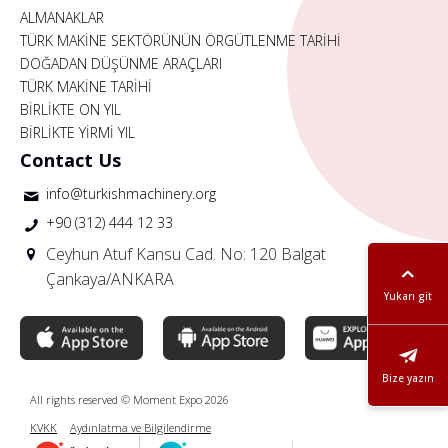
ALMANAKLAR
TÜRK MAKİNE SEKTÖRÜNÜN ÖRGÜTLENME TARİHİ
DOĞADAN DÜŞÜNME ARAÇLARI
TÜRK MAKİNE TARİHİ
BİRLİKTE ON YIL
BİRLİKTE YİRMİ YIL
Contact Us
info@turkishmachinery.org
+90 (312) 444 12 33
Ceyhun Atuf Kansu Cad. No: 120 Balgat
Çankaya/ANKARA
Yukarı git
Bize yazın
All rights reserved © Moment Expo 2026
KVKK
Aydınlatma ve Bilgilendirme