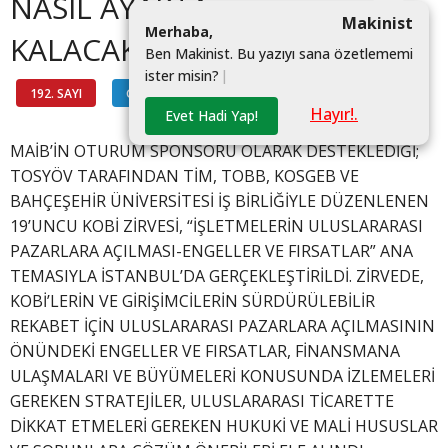
NASIL AYAKTA
Makinist
M
e
r
h
a
b
a
,
KALACAK?
B
e
n
M
a
k
i
n
i
s
t
.
B
u
y
a
z
ı
y
ı
s
a
n
a
ö
z
e
t
l
e
m
e
m
i
i
s
t
e
r
m
i
s
i
n
?
|
192. SAYI
GÜNDEM
#
Hayır!.
Evet Hadi Yap!
MAİB’İN OTURUM SPONSORU OLARAK DESTEKLEDİĞİ;
TOSYÖV TARAFINDAN TİM, TOBB, KOSGEB VE
BAHÇEŞEHİR ÜNİVERSİTESİ İŞ BİRLİĞİYLE DÜZENLENEN
19’UNCU KOBİ ZİRVESİ, “İŞLETMELERİN ULUSLARARASI
PAZARLARA AÇILMASI-ENGELLER VE FIRSATLAR” ANA
TEMASIYLA İSTANBUL’DA GERÇEKLEŞTİRİLDİ. ZİRVEDE,
KOBİ’LERİN VE GİRİŞİMCİLERİN SÜRDÜRÜLEBİLİR
REKABET İÇİN ULUSLARARASI PAZARLARA AÇILMASININ
ÖNÜNDEKİ ENGELLER VE FIRSATLAR, FİNANSMANA
ULAŞMALARI VE BÜYÜMELERİ KONUSUNDA İZLEMELERİ
GEREKEN STRATEJİLER, ULUSLARARASI TİCARETTE
DİKKAT ETMELERİ GEREKEN HUKUKİ VE MALİ HUSUSLAR