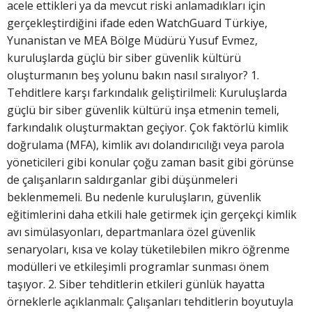
acele ettikleri ya da mevcut riski anlamadıkları için
gerçekleştirdiğini ifade eden WatchGuard Türkiye,
Yunanistan ve MEA Bölge Müdürü Yusuf Evmez,
kuruluşlarda güçlü bir siber güvenlik kültürü
oluşturmanın beş yolunu bakın nasıl sıralıyor? 1.
Tehditlere karşı farkındalık geliştirilmeli: Kuruluşlarda
güçlü bir siber güvenlik kültürü inşa etmenin temeli,
farkındalık oluşturmaktan geçiyor. Çok faktörlü kimlik
doğrulama (MFA), kimlik avı dolandırıcılığı veya parola
yöneticileri gibi konular çoğu zaman basit gibi görünse
de çalışanların saldırganlar gibi düşünmeleri
beklenmemeli. Bu nedenle kuruluşların, güvenlik
eğitimlerini daha etkili hale getirmek için gerçekçi kimlik
avı simülasyonları, departmanlara özel güvenlik
senaryoları, kısa ve kolay tüketilebilen mikro öğrenme
modülleri ve etkileşimli programlar sunması önem
taşıyor. 2. Siber tehditlerin etkileri günlük hayatta
örneklerle açıklanmalı: Çalışanları tehditlerin boyutuyla