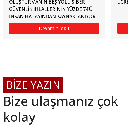
OLUŞTURMANIN BEŞ YOLU SİBER
ÜCRET
GÜVENLİK İHLALLERİNİN YÜZDE 74’Ü
İNSAN HATASINDAN KAYNAKLANIYOR
Devamını oku
BİZE YAZIN
Bize ulaşmanız çok
kolay