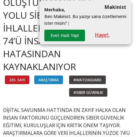
OLUŞTURMANIN BEŞ
Makinist
M
e
r
h
a
b
a
,
YOLU SİBER GÜVENLİK
B
e
n
M
a
k
i
n
i
s
t
.
B
u
y
a
z
ı
y
ı
s
a
n
a
ö
z
e
t
l
e
m
e
m
i
i
s
t
e
r
m
i
s
i
n
?
|
İHLALLERİNİN YÜZDE
Hayır!.
Evet Hadi Yap!
74’Ü İNSAN
HATASINDAN
KAYNAKLANIYOR
205. SAYI
ARAŞTIRMA
#WATCHGUARD
#SIBER GÜVENLIK
DİJİTAL SAVUNMA HATTINDA EN ZAYIF HALKA OLAN
İNSAN FAKTÖRÜNÜ GÜÇLENDİREN SİBER GÜVENLİK
EĞİTİMİ, KURULUŞLAR İÇİN KRİTİK ÖNEM TAŞIYOR.
ARAŞTIRMALARA GÖRE VERİ İHLALLERİNİN YÜZDE 74’Ü