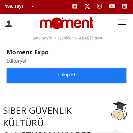
Ana sayfa
İçerikler
ARAŞTIRMA
Moment Expo
Editöryel
Takip Et
SİBER GÜVENLİK
KÜLTÜRÜ