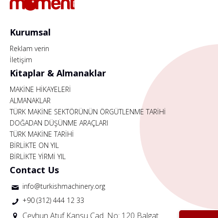
Kurumsal
Reklam verin
İletişim
Kitaplar & Almanaklar
MAKİNE HİKAYELERİ
ALMANAKLAR
TÜRK MAKİNE SEKTÖRÜNÜN ÖRGÜTLENME TARİHİ
DOĞADAN DÜŞÜNME ARAÇLARI
TÜRK MAKİNE TARİHİ
BİRLİKTE ON YIL
BİRLİKTE YİRMİ YIL
Contact Us
info@turkishmachinery.org
+90 (312) 444 12 33
Ceyhun Atuf Kansu Cad. No: 120 Balgat