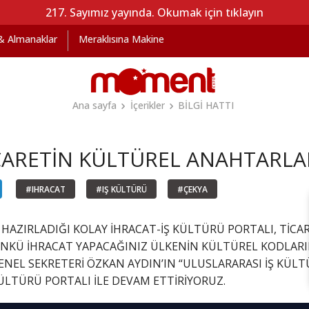
217. Sayımız yayında. Okumak için tıklayın
 & Almanaklar
Meraklısına Makine
Ana sayfa
İçerikler
BİLGİ HATTI
İCARETİN KÜLTÜREL ANAHTARLA
#IHRACAT
#IŞ KÜLTÜRÜ
#ÇEKYA
 HAZIRLADIĞI KOLAY İHRACAT-İŞ KÜLTÜRÜ PORTALI, TİCA
NKÜ İHRACAT YAPACAĞINIZ ÜLKENİN KÜLTÜREL KODLARIN
 GENEL SEKRETERİ ÖZKAN AYDIN’IN “ULUSLARARASI İŞ KÜLTÜ
KÜLTÜRÜ PORTALI İLE DEVAM ETTİRİYORUZ.