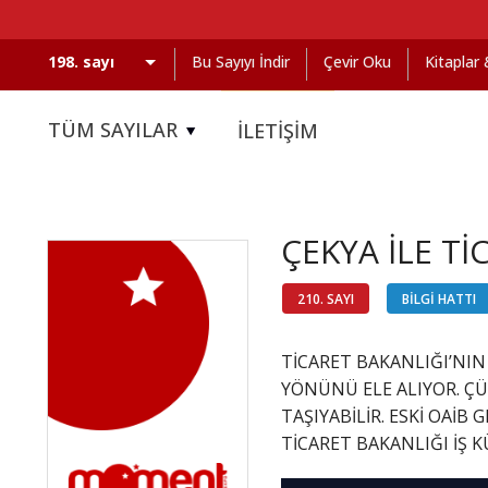
Bu Sayıyı İndir
Çevir Oku
Kitaplar
TÜM SAYILAR
İLETİŞİM
ÇEKYA İLE T
210. SAYI
BİLGİ HATTI
TİCARET BAKANLIĞI’NIN
YÖNÜNÜ ELE ALIYOR. ÇÜ
TAŞIYABİLİR. ESKİ OAİB
TİCARET BAKANLIĞI İŞ 