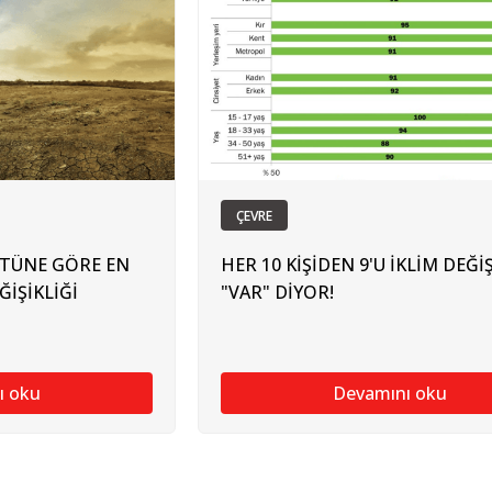
ÇEVRE
ÜSTÜNE GÖRE EN
HER 10 KİŞİDEN 9'U İKLİM DEĞİŞ
ĞİŞİKLİĞİ
"VAR" DİYOR!
ı oku
Devamını oku