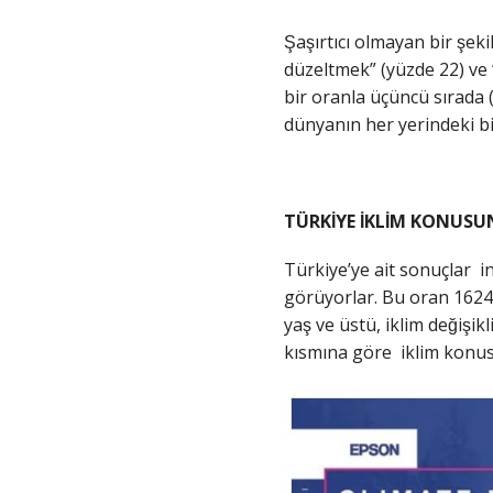
Şaşırtıcı olmayan bir ş
düzeltmek” (yüzde 22) ve “y
bir oranla üçüncü sırada (
dünyanın her yerindeki b
TÜRKİYE İKLİM KONU
Türkiye’ye ait sonuçlar inc
görüyorlar. Bu oran 1624 
yaş ve üstü, iklim değiş
kısmına göre iklim konus