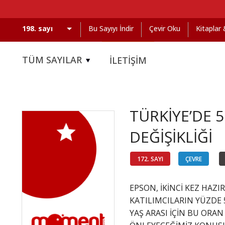
Bu Sayıyı İndir
Çevir Oku
Kitaplar
TÜM SAYILAR
İLETİŞİM
TÜRKİYE’DE 
DEĞİŞİKLİĞİ
172. SAYI
ÇEVRE
EPSON, İKİNCİ KEZ HAZI
KATILIMCILARIN YÜZDE 
YAŞ ARASI İÇİN BU ORAN 