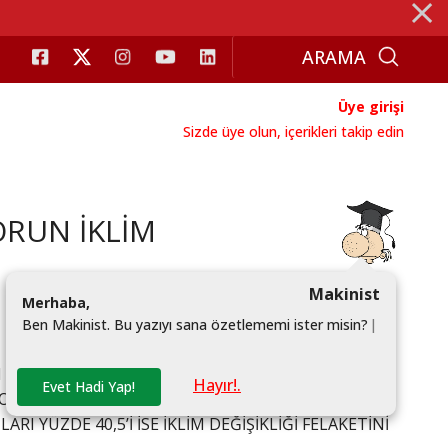
⨯
Üye girişi
Sizde üye olun, içerikleri takip edin
ORUN İKLİM
Makinist
M
e
r
h
a
b
a
,
B
e
n
M
a
k
i
n
i
s
t
.
B
u
y
a
z
ı
y
ı
s
a
n
a
ö
z
e
t
l
e
m
e
m
i
i
s
t
e
r
m
i
s
i
n
?
|
 AÇIKLADI. RAPORA GÖRE TÜRKİYE’DE 55 YAŞ ÜZERİ
Hayır!.
Evet Hadi Yap!
 EKONOMİYİ İKLİMDEN DAHA ÇOK ÖNEMSEYEN 16-24
ARI YÜZDE 40,5’İ İSE İKLİM DEĞİŞİKLİĞİ FELAKETİNİ