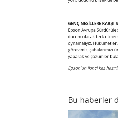
yol olduğunu bilsek de bir
GENÇ NESİLLERE KARŞ
Epson Avrupa Sürdürülebil
durum olarak terk etmemiz
oynamalıyız. Hükümetler, s
görevimiz, çabalarımızı ür
yaparak ve çözümler bulara
Epson’un ikinci kez hazırla
Bu haberler de