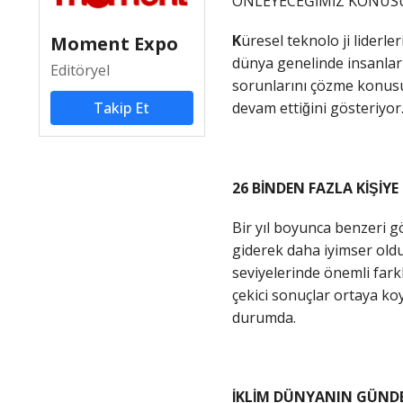
ÖNLEYECEĞİMİZ KONUSU
K
üresel teknolo ji liderle
Moment Expo
dünya genelinde insanlar i
Editöryel
sorunlarını çözme konusund
Takip Et
devam ettiğini gösteriyor
26 BİNDEN FAZLA KİŞİ
Bir yıl boyunca benzeri g
giderek daha iyimser oldu
seviyelerinde önemli farkl
çekici sonuçlar ortaya koy
durumda.
İKLİM DÜNYANIN GÜND