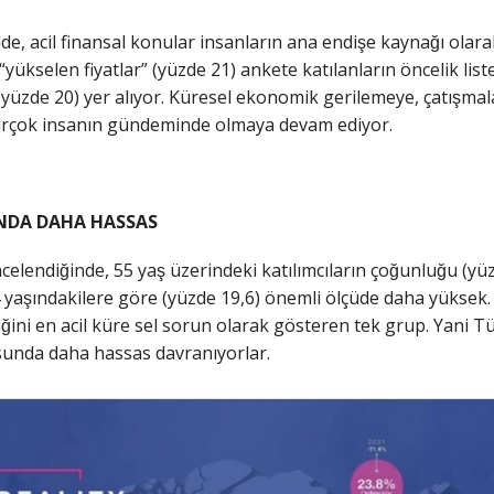
ekilde, acil finansal konular insanların ana endişe kaynağı o
ükselen fiyatlar” (yüzde 21) ankete katılanların öncelik listesini
yüzde 20) yer alıyor. Küresel ekonomik gerilemeye, çatışmala
irçok insanın gündeminde olmaya devam ediyor.
SUNDA DAHA HASSAS
elendiğinde, 55 yaş üzerindeki katılımcıların çoğunluğu (yüzde
yaşındakilere göre (yüzde 19,6) önemli ölçüde daha yüksek. K
ikliğini en acil küre sel sorun olarak gösteren tek grup. Yani T
unda daha hassas davranıyorlar.