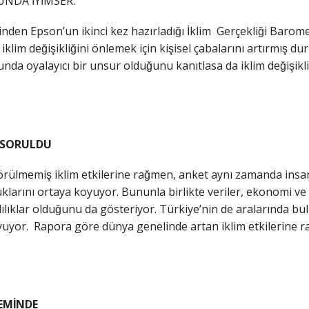
NDA İYİMSER.
rinden Epson’un ikinci kez hazırladığı İklim Gerçekliği Baro
klim değişikliğini önlemek için kişisel çabalarını artırmış
a oyalayıcı bir unsur olduğunu kanıtlasa da iklim değişikli
.
YE SORULDU
örülmemiş iklim etkilerine rağmen, anket aynı zamanda insan
klarını ortaya koyuyor. Bununla birlikte veriler, ekonomi ve 
ılıklar olduğunu da gösteriyor. Türkiye’nin de aralarında bul
uyor. Rapora göre dünya genelinde artan iklim etkilerine rağ
EMİNDE