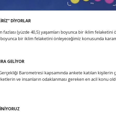
İRİZ” DİYORLAR
en fazlası (yüzde 40,5) yaşamları boyunca bir iklim felaketin
rı boyunca bir iklim felaketini önleyeceğimiz konusunda kara
NRA GELİYOR
 Gerçekliği Barometresi kapsamında ankete katılan kişilerin
etlerin ve insanların odaklanması gereken en acil konu olduğuna
İNİYORUZ