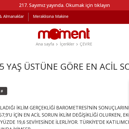
217. Sayımız yayında. Okumak için tıklayın
 & Almanaklar
Meraklısına Makine
Ana sayfa
İçerikler
ÇEVRE
55 YAŞ ÜSTÜNE GÖRE EN ACİL S
#
RLADIĞI İKLİM GERÇEKLİĞİ BAROMETRESİ’NİN SONUÇLARINI
57,9’U İÇİN EN ACİL SORUN İKLİM DEĞİŞİKLİĞİ OLURKEN,
YÜZDE 19,6 SEVİYESİNDE İLERLİYOR. TÜRKİYE’DE KATILIMCIL