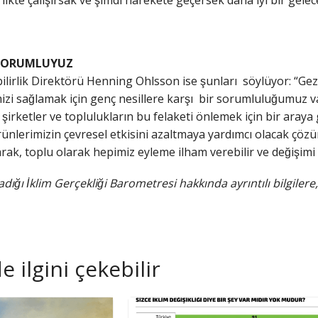
likte çalışırsak ve şimdi harekete geçersek daha iyi bir gelec
I SORUMLUYUZ
irlik Direktörü Henning Ohlsson ise şunları söylüyor: “Gez
i sağlamak için genç nesillere karşı bir sorumluluğumuz v
̧irketler ve toplulukların bu felaketi önlemek için bir araya 
ünlerimizin çevresel etkisini azaltmaya yardımcı olacak çözümle
k, toplu olarak hepimiz eyleme ilham verebilir ve değişimi sa
dığı İklim Gerçekliği Barometresi hakkında ayrıntılı bilgilere
 ilgini çekebilir