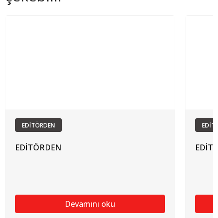
EDİTÖRDEN
EDİT
EDİTÖRDEN
EDİT
Devamını oku