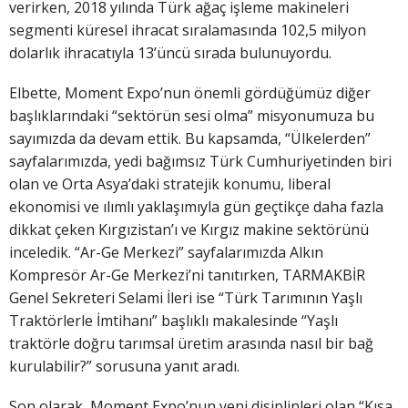
verirken, 2018 yılında Türk ağaç işleme makineleri
segmenti küresel ihracat sıralamasında 102,5 milyon
dolarlık ihracatıyla 13’üncü sırada bulunuyordu.
Elbette, Moment Expo’nun önemli gördüğümüz diğer
başlıklarındaki “sektörün sesi olma” misyonumuza bu
sayımızda da devam ettik. Bu kapsamda, “Ülkelerden”
sayfalarımızda, yedi bağımsız Türk Cumhuriyetinden biri
olan ve Orta Asya’daki stratejik konumu, liberal
ekonomisi ve ılımlı yaklaşımıyla gün geçtikçe daha fazla
dikkat çeken Kırgızistan’ı ve Kırgız makine sektörünü
inceledik. “Ar-Ge Merkezi” sayfalarımızda Alkın
Kompresör Ar-Ge Merkezi’ni tanıtırken, TARMAKBİR
Genel Sekreteri Selami İleri ise “Türk Tarımının Yaşlı
Traktörlerle İmtihanı” başlıklı makalesinde “Yaşlı
traktörle doğru tarımsal üretim arasında nasıl bir bağ
kurulabilir?” sorusuna yanıt aradı.
Son olarak, Moment Expo’nun yeni disiplinleri olan “Kısa