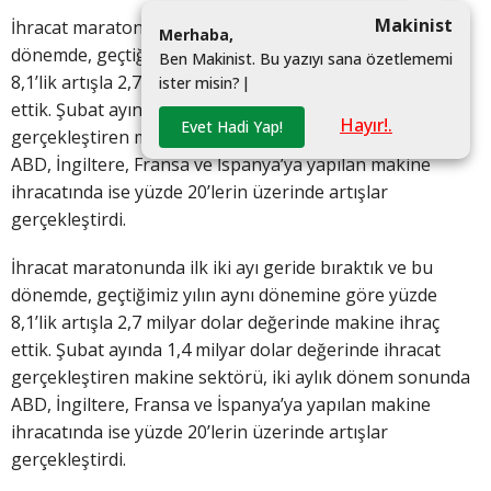
Makinist
İhracat maratonunda ilk iki ayı geride bıraktık ve bu
M
e
r
h
a
b
a
,
dönemde, geçtiğimiz yılın aynı dönemine göre yüzde
B
e
n
M
a
k
i
n
i
s
t
.
B
u
y
a
z
ı
y
ı
s
a
n
a
ö
z
e
t
l
e
m
e
m
i
8,1’lik artışla 2,7 milyar dolar değerinde makine ihraç
i
s
t
e
r
m
i
s
i
n
?
|
ettik. Şubat ayında 1,4 milyar dolar değerinde ihracat
Hayır!.
Evet Hadi Yap!
gerçekleştiren makine sektörü, iki aylık dönem sonunda
ABD, İngiltere, Fransa ve İspanya’ya yapılan makine
ihracatında ise yüzde 20’lerin üzerinde artışlar
gerçekleştirdi.
İhracat maratonunda ilk iki ayı geride bıraktık ve bu
dönemde, geçtiğimiz yılın aynı dönemine göre yüzde
8,1’lik artışla 2,7 milyar dolar değerinde makine ihraç
ettik. Şubat ayında 1,4 milyar dolar değerinde ihracat
gerçekleştiren makine sektörü, iki aylık dönem sonunda
ABD, İngiltere, Fransa ve İspanya’ya yapılan makine
ihracatında ise yüzde 20’lerin üzerinde artışlar
gerçekleştirdi.