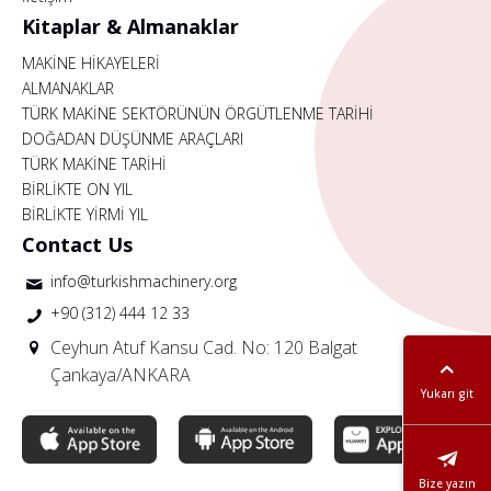
Kitaplar & Almanaklar
MAKİNE HİKAYELERİ
ALMANAKLAR
TÜRK MAKİNE SEKTÖRÜNÜN ÖRGÜTLENME TARİHİ
DOĞADAN DÜŞÜNME ARAÇLARI
TÜRK MAKİNE TARİHİ
BİRLİKTE ON YIL
BİRLİKTE YİRMİ YIL
Contact Us
info@turkishmachinery.org
+90 (312) 444 12 33
Ceyhun Atuf Kansu Cad. No: 120 Balgat
Çankaya/ANKARA
Yukarı git
Bize yazın