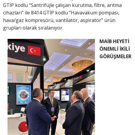
GTİP kodlu “Santrifüjle çalışan kurutma, filtre, arıtma
cihazları” ile 8414 GTİP kodlu “Havavakum pompası,
hava/gaz kompresörü, vantilatör, aspiratör” ürün
grupları olarak sıralanıyor.
MAİB HEYETİ
ÖNEMLİ İKİLİ
GÖRÜŞMELER