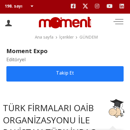
Ana sayfa
İçerikler
GÜNDEM
Moment Expo
Editöryel
Takip Et
TÜRK FİRMALARI OAİB
ORGANİZASYONU İLE