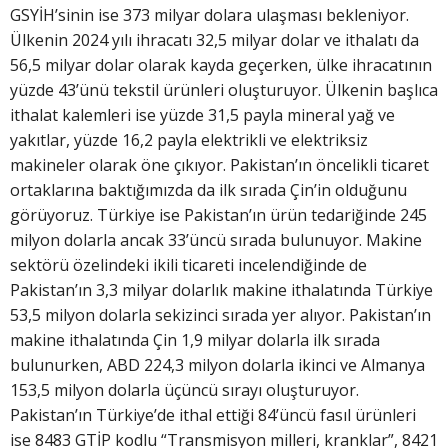
GSYİH’sinin ise 373 milyar dolara ulaşması bekleniyor.
Ülkenin 2024 yılı ihracatı 32,5 milyar dolar ve ithalatı da
56,5 milyar dolar olarak kayda geçerken, ülke ihracatının
yüzde 43’ünü tekstil ürünleri oluşturuyor. Ülkenin başlıca
ithalat kalemleri ise yüzde 31,5 payla mineral yağ ve
yakıtlar, yüzde 16,2 payla elektrikli ve elektriksiz
makineler olarak öne çıkıyor. Pakistan’ın öncelikli ticaret
ortaklarına baktığımızda da ilk sırada Çin’in olduğunu
görüyoruz. Türkiye ise Pakistan’ın ürün tedariğinde 245
milyon dolarla ancak 33’üncü sırada bulunuyor. Makine
sektörü özelindeki ikili ticareti incelendiğinde de
Pakistan’ın 3,3 milyar dolarlık makine ithalatında Türkiye
53,5 milyon dolarla sekizinci sırada yer alıyor. Pakistan’ın
makine ithalatında Çin 1,9 milyar dolarla ilk sırada
bulunurken, ABD 224,3 milyon dolarla ikinci ve Almanya
153,5 milyon dolarla üçüncü sırayı oluşturuyor.
Pakistan’ın Türkiye’de ithal ettiği 84’üncü fasıl ürünleri
ise 8483 GTİP kodlu “Transmisyon milleri, kranklar”, 8421