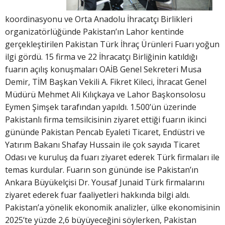
koordinasyonu ve Orta Anadolu İhracatçı Birlikleri
organizatörlüğünde Pakistan’ın Lahor kentinde
gerçekleştirilen Pakistan Türk İhraç Ürünleri Fuarı yoğun
ilgi gördü. 15 firma ve 22 İhracatçı Birliğinin katıldığı
fuarın açılış konuşmaları OAİB Genel Sekreteri Musa
Demir, TİM Başkan Vekili A. Fikret Kileci, İhracat Genel
Müdürü Mehmet Ali Kılıçkaya ve Lahor Başkonsolosu
Eymen Şimşek tarafından yapıldı. 1.500’ün üzerinde
Pakistanlı firma temsilcisinin ziyaret ettiği fuarın ikinci
gününde Pakistan Pencab Eyaleti Ticaret, Endüstri ve
Yatırım Bakanı Shafay Hussain ile çok sayıda Ticaret
Odası ve kuruluş da fuarı ziyaret ederek Türk firmaları ile
temas kurdular. Fuarın son gününde ise Pakistan’ın
Ankara Büyükelçisi Dr. Yousaf Junaid Türk firmalarını
ziyaret ederek fuar faaliyetleri hakkında bilgi aldı.
Pakistan’a yönelik ekonomik analizler, ülke ekonomisinin
2025’te yüzde 2,6 büyüyeceğini söylerken, Pakistan