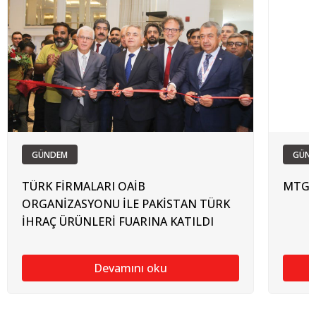
GÜNDEM
GÜN
TÜRK FİRMALARI OAİB
MTG, T
ORGANİZASYONU İLE PAKİSTAN TÜRK
İHRAÇ ÜRÜNLERİ FUARINA KATILDI
Devamını oku