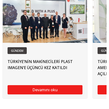
GÜNDEM
GÜN
TÜRKİYE’NİN MAKİNECİLERİ PLAST
TÜRKİ
IMAGEN’E ÜÇÜNCÜ KEZ KATILDI
AMERİ
AÇILI
Devamını oku