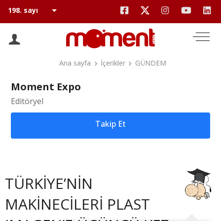
Ana sayfa
İçerikler
GÜNDEM
Moment Expo
Editöryel
Takip Et
TÜRKİYE’NİN
MAKİNECİLERİ PLAST