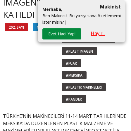
IMAGEN’E ÜÇÜNCÜ KEZ
Makinist
M
e
r
h
a
b
a
,
KATILDI
B
e
n
M
a
k
i
n
i
s
t
.
B
u
y
a
z
ı
y
ı
s
a
n
a
ö
z
e
t
l
e
m
e
m
i
i
s
t
e
r
m
i
s
i
n
?
|
202. SAYI
GÜNDEM
#MAIB
Hayır!.
Evet Hadi Yap!
#TÜRKIYENIN MAKINECILERI
#PLAST IMAGEN
#FUAR
#MEKSIKA
#PLASTIK MAKINELERI
#PAGDER
TÜRKİYE’NİN MAKİNECİLERİ 11-14 MART TARİHLERİNDE
MEKSİKA’DA DÜZENLENEN PLASTİK MALZEME VE
MAKİNELERİ FUARI PLAST IMAGEN’E İNFO STANT İLE