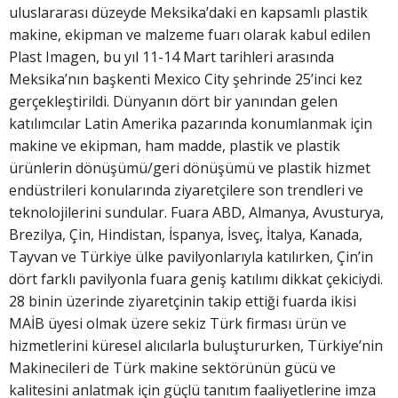
uluslararası düzeyde Meksika’daki en kapsamlı plastik
makine, ekipman ve malzeme fuarı olarak kabul edilen
Plast Imagen, bu yıl 11-14 Mart tarihleri arasında
Meksika’nın başkenti Mexico City şehrinde 25’inci kez
gerçekleştirildi. Dünyanın dört bir yanından gelen
katılımcılar Latin Amerika pazarında konumlanmak için
makine ve ekipman, ham madde, plastik ve plastik
ürünlerin dönüşümü/geri dönüşümü ve plastik hizmet
endüstrileri konularında ziyaretçilere son trendleri ve
teknolojilerini sundular. Fuara ABD, Almanya, Avusturya,
Brezilya, Çin, Hindistan, İspanya, İsveç, İtalya, Kanada,
Tayvan ve Türkiye ülke pavilyonlarıyla katılırken, Çin’in
dört farklı pavilyonla fuara geniş katılımı dikkat çekiciydi.
28 binin üzerinde ziyaretçinin takip ettiği fuarda ikisi
MAİB üyesi olmak üzere sekiz Türk firması ürün ve
hizmetlerini küresel alıcılarla buluştururken, Türkiye’nin
Makinecileri de Türk makine sektörünün gücü ve
kalitesini anlatmak için güçlü tanıtım faaliyetlerine imza