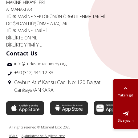
MAKİNE HİKAYELERİ
ALMANAKLAR
TÜRK MAKİNE SEKTÖRÜNÜN ÖRGÜTLENME TARİHİ
DOĞADAN DÜŞÜNME ARAÇLARI
TÜRK MAKİNE TARİHİ
BİRLİKTE ON YIL
BİRLİKTE YİRMİ YIL
Contact Us
info@turkishmachinery.org
+90 (312) 444 12 33
Ceyhun Atuf Kansu Cad. No: 120 Balgat
Çankaya/ANKARA
Yukarı git
Bize yazın
All rights reserved © Moment Expo 2026
KVKK
Aydınlatma ve Bilgilendirme