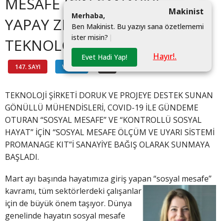
MESAFE İÇİN SANAYİYE
Makinist
M
e
r
h
a
b
a
,
YAPAY ZEKÂLI YÜKSEK
B
e
n
M
a
k
i
n
i
s
t
.
B
u
y
a
z
ı
y
ı
s
a
n
a
ö
z
e
t
l
e
m
e
m
i
i
s
t
e
r
m
i
s
i
n
?
|
TEKNOLOJİ BAĞIŞI
Hayır!.
Evet Hadi Yap!
147. SAYI
VİTRİN
#
TEKNOLOJİ ŞİRKETİ DORUK VE PROJEYE DESTEK SUNAN
GÖNÜLLÜ MÜHENDİSLERİ, COVID-19 İLE GÜNDEME
OTURAN “SOSYAL MESAFE” VE “KONTROLLÜ SOSYAL
HAYAT” İÇİN “SOSYAL MESAFE ÖLÇÜM VE UYARI SİSTEMİ
PROMANAGE KIT”İ SANAYİYE BAĞIŞ OLARAK SUNMAYA
BAŞLADI.
Mart ayı başında hayatımıza giriş yapan “sosyal mesafe”
kavramı, tüm sektörlerdeki çalı
şanlar
için de büyük önem taşıyor. Dünya
genelinde hayatın sosyal mesafe