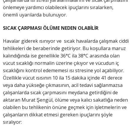
çalışanlarda ısı stresi yaralanmalarını ve sıcak çarpmasını
önlemeye yardımcı olabilecek ipuçlarını sıralarken,
önemli uyarılarda bulunuyor.
SICAK ÇARPMASI ÖLÜME NEDEN OLABİLİR
Havalar giderek ısınıyor ve sıcak havalarda çalışmak ciddi
tehlikeleri de beraberinde getiriyor. Bu koşullara maruz
kalındığında ise genellikle 36°C ila 38°C arasında olan
vücut sıcaklığı normalin üzerine çıkıyor ve vücudun iç
sıcaklığını kontrol edememesi ısı stresine yol açabiliyor.
Özellikle vücut ısısının 10 ila 15 dakika içinde 41 derece
veya daha yükseğe çıkmasının, acil tedavi sağlanmazsa
çalışanlarda sıcak çarpmasını meydana getirdiğini de
aktaran Murat Şengül, ölüme veya kalıcı sakatlığa neden
olabilen bu tehlikenin önüne geçmek için işletmelerin ve
çalışanların dikkat etmesi gereken ipuçlarını şöyle
sıralıyor: