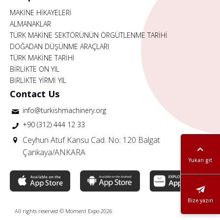
MAKİNE HİKAYELERİ
ALMANAKLAR
TÜRK MAKİNE SEKTÖRÜNÜN ÖRGÜTLENME TARİHİ
DOĞADAN DÜŞÜNME ARAÇLARI
TÜRK MAKİNE TARİHİ
BİRLİKTE ON YIL
BİRLİKTE YİRMİ YIL
Contact Us
info@turkishmachinery.org
+90 (312) 444 12 33
Ceyhun Atuf Kansu Cad. No: 120 Balgat
Çankaya/ANKARA
Yukarı git
Bize yazın
All rights reserved © Moment Expo 2026