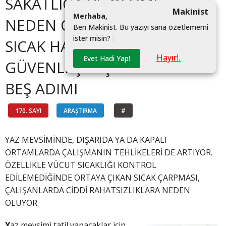
SAKATLIĞA VE ÖLÜME
Makinist
M
e
r
h
a
b
a
,
NEDEN OLABİLİYOR!
B
e
n
M
a
k
i
n
i
s
t
.
B
u
y
a
z
ı
y
ı
s
a
n
a
ö
z
e
t
l
e
m
e
m
i
i
s
t
e
r
m
i
s
i
n
?
|
SICAK HAVALARDA
Hayır!.
Evet Hadi Yap!
GÜVENLİ ÇALIŞMANIN
BEŞ ADIMI
170. SAYI
ARAŞTIRMA
#
YAZ MEVSİMİNDE, DIŞARIDA YA DA KAPALI
ORTAMLARDA ÇALIŞMANIN TEHLİKELERİ DE ARTIYOR.
ÖZELLİKLE VÜCUT SICAKLIĞI KONTROL
EDİLEMEDİĞİNDE ORTAYA ÇIKAN SICAK ÇARPMASI,
ÇALIŞANLARDA CİDDİ RAHATSIZLIKLARA NEDEN
OLUYOR.
Y
az mevsimi tatil yapacaklar için