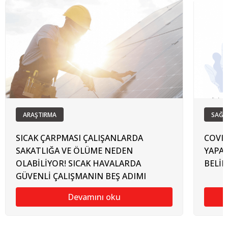
ARAŞTIRMA
SAĞL
SICAK ÇARPMASI ÇALIŞANLARDA
COVI
SAKATLIĞA VE ÖLÜME NEDEN
YAPAB
OLABİLİYOR! SICAK HAVALARDA
BELİR
GÜVENLİ ÇALIŞMANIN BEŞ ADIMI
Devamını oku