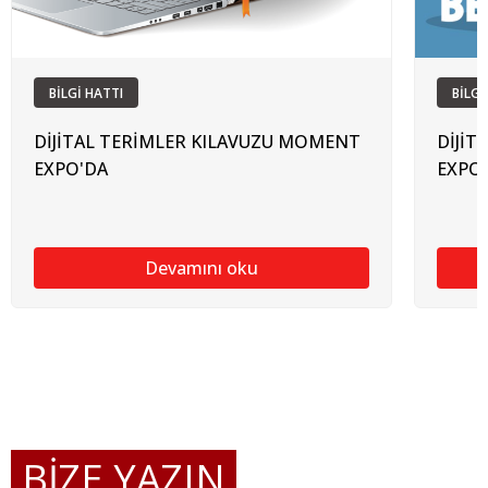
BİLGİ HATTI
BİLGİ
DİJİTAL TERİMLER KILAVUZU MOMENT
DİJİT
EXPO'DA
EXPO
Devamını oku
BİZE YAZIN