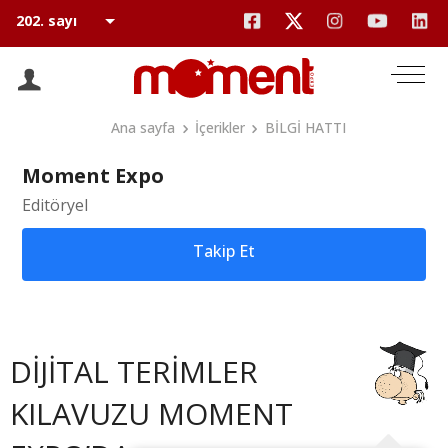
Ana sayfa
İçerikler
BİLGİ HATTI
Moment Expo
Editöryel
Takip Et
DİJİTAL TERİMLER
KILAVUZU MOMENT