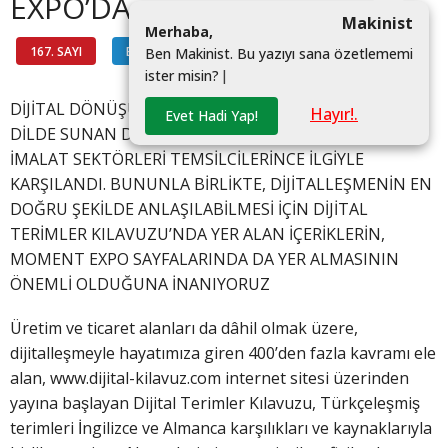
EXPO’DA
Makinist
M
e
r
h
a
b
a
,
167. SAYI
BİLGİ HATTI
#
B
e
n
M
a
k
i
n
i
s
t
.
B
u
y
a
z
ı
y
ı
s
a
n
a
ö
z
e
t
l
e
m
e
m
i
i
s
t
e
r
m
i
s
i
n
?
|
DİJİTAL DÖNÜŞÜMÜN 700’E YAKIN KAVRAMINI ÜÇ
Hayır!.
Evet Hadi Yap!
DİLDE SUNAN DİJİTAL TERİMLER KILAVUZU, TÜM
İMALAT SEKTÖRLERİ TEMSİLCİLERİNCE İLGİYLE
KARŞILANDI. BUNUNLA BİRLİKTE, DİJİTALLEŞMENİN EN
DOĞRU ŞEKİLDE ANLAŞILABİLMESİ İÇİN DİJİTAL
TERİMLER KILAVUZU’NDA YER ALAN İÇERİKLERİN,
MOMENT EXPO SAYFALARINDA DA YER ALMASININ
ÖNEMLİ OLDUĞUNA İNANIYORUZ
Üretim ve ticaret alanları da dâhil olmak üzere,
dijitalleşmeyle hayatımıza giren 400’den fazla kavramı ele
alan, www.dijital-kilavuz.com internet sitesi üzerinden
yayına başlayan Dijital Terimler Kılavuzu, Türkçeleşmiş
terimleri İngilizce ve Almanca karşılıkları ve kaynaklarıyla