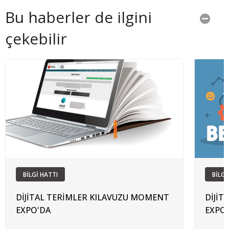
Bu haberler de ilgini
çekebilir
BİLGİ HATTI
BİLGİ
DİJİTAL TERİMLER KILAVUZU MOMENT
DİJİT
EXPO'DA
EXPO