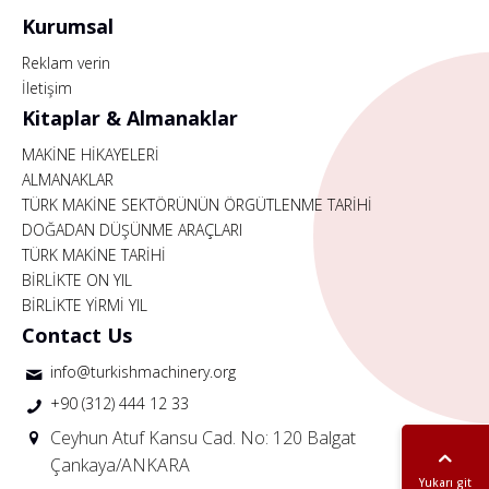
Kurumsal
Reklam verin
İletişim
Kitaplar & Almanaklar
MAKİNE HİKAYELERİ
ALMANAKLAR
TÜRK MAKİNE SEKTÖRÜNÜN ÖRGÜTLENME TARİHİ
DOĞADAN DÜŞÜNME ARAÇLARI
TÜRK MAKİNE TARİHİ
BİRLİKTE ON YIL
BİRLİKTE YİRMİ YIL
Contact Us
info@turkishmachinery.org
+90 (312) 444 12 33
Ceyhun Atuf Kansu Cad. No: 120 Balgat
Çankaya/ANKARA
Yukarı git