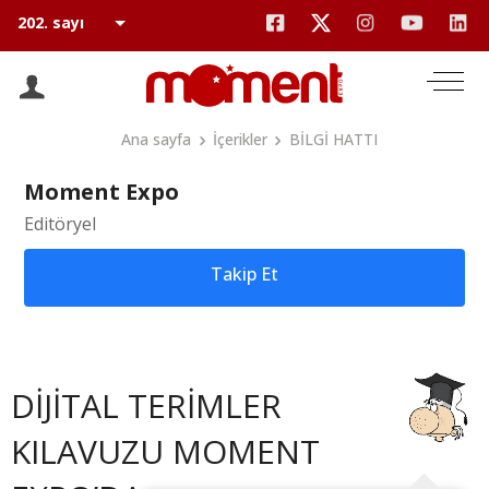
Ana sayfa
İçerikler
BİLGİ HATTI
Moment Expo
Editöryel
Takip Et
DİJİTAL TERİMLER
KILAVUZU MOMENT