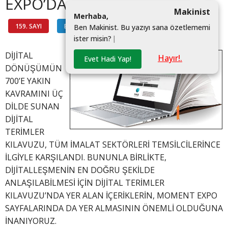
EXPO’DA
Makinist
M
e
r
h
a
b
a
,
159. SAYI
BİLGİ HATTI
#
B
e
n
M
a
k
i
n
i
s
t
.
B
u
y
a
z
ı
y
ı
s
a
n
a
ö
z
e
t
l
e
m
e
m
i
i
s
t
e
r
m
i
s
i
n
?
|
DİJİTAL
Hayır!.
Evet Hadi Yap!
DÖNÜŞÜMÜN
700’E YAKIN
KAVRAMINI ÜÇ
DİLDE SUNAN
DİJİTAL
TERİMLER
KILAVUZU, TÜM İMALAT SEKTÖRLERİ TEMSİLCİLERİNCE
İLGİYLE KARŞILANDI. BUNUNLA BİRLİKTE,
DİJİTALLEŞMENİN EN DOĞRU ŞEKİLDE
ANLAŞILABİLMESİ İÇİN DİJİTAL TERİMLER
KILAVUZU’NDA YER ALAN İÇERİKLERİN, MOMENT EXPO
SAYFALARINDA DA YER ALMASININ ÖNEMLİ OLDUĞUNA
İNANIYORUZ.