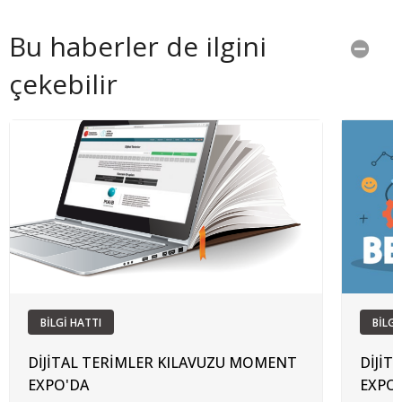
Bu haberler de ilgini
çekebilir
BİLGİ HATTI
BİLGİ
DİJİTAL TERİMLER KILAVUZU MOMENT
DİJİT
EXPO'DA
EXPO