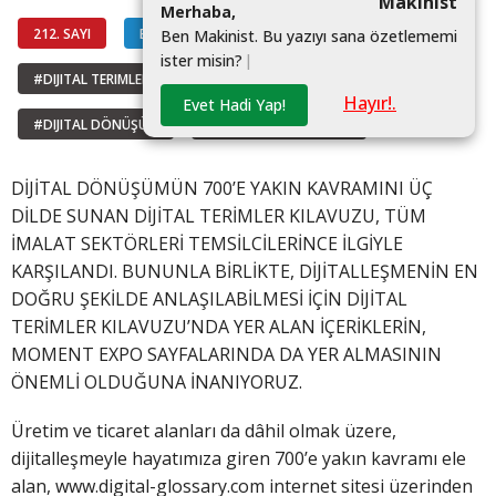
Makinist
M
e
r
h
a
b
a
,
212. SAYI
BİLGİ HATTI
B
e
n
M
a
k
i
n
i
s
t
.
B
u
y
a
z
ı
y
ı
s
a
n
a
ö
z
e
t
l
e
m
e
m
i
i
s
t
e
r
m
i
s
i
n
?
|
#DIJITAL TERIMLER
#DIGITALGLOSSARY
Hayır!.
Evet Hadi Yap!
#DIJITAL DÖNÜŞÜM
#DIGITAL TRANSITION
DİJİTAL DÖNÜŞÜMÜN 700’E YAKIN KAVRAMINI ÜÇ
DİLDE SUNAN DİJİTAL TERİMLER KILAVUZU, TÜM
İMALAT SEKTÖRLERİ TEMSİLCİLERİNCE İLGİYLE
KARŞILANDI. BUNUNLA BİRLİKTE, DİJİTALLEŞMENİN EN
DOĞRU ŞEKİLDE ANLAŞILABİLMESİ İÇİN DİJİTAL
TERİMLER KILAVUZU’NDA YER ALAN İÇERİKLERİN,
MOMENT EXPO SAYFALARINDA DA YER ALMASININ
ÖNEMLİ OLDUĞUNA İNANIYORUZ.
Üretim ve ticaret alanları da dâhil olmak üzere,
dijitalleşmeyle hayatımıza giren 700’e yakın kavramı ele
alan, www.digital-glossary.com internet sitesi üzerinden