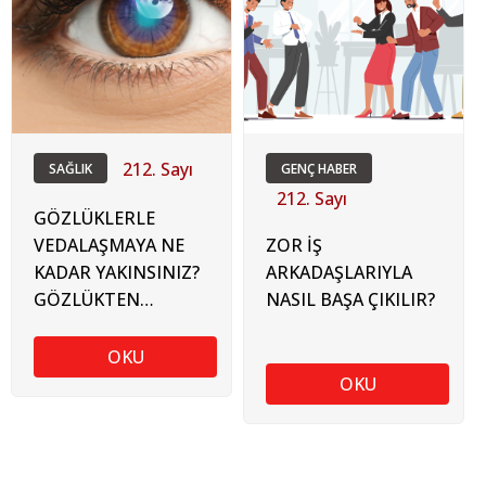
212. Sayı
SAĞLIK
GENÇ HABER
212. Sayı
GÖZLÜKLERLE
VEDALAŞMAYA NE
ZOR İŞ
KADAR YAKINSINIZ?
ARKADAŞLARIYLA
GÖZLÜKTEN
NASIL BAŞA ÇIKILIR?
KURTULMADA EN
GÜNCEL BEŞ
OKU
YÖNTEM
OKU