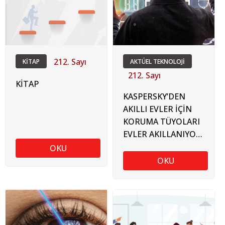
212. Sayı
KİTAP
AKTÜEL TEKNOLOJİ
212. Sayı
KİTAP
KASPERSKY’DEN
AKILLI EVLER İÇİN
KORUMA TÜYOLARI
EVLER AKILLANIYOR,
TEHDİTLER
OKU
ARTIYOR!
OKU