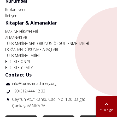
Kurumsal
Reklam verin
İletişim
Kitaplar & Almanaklar
MAKİNE HİKAYELERİ
ALMANAKLAR
TÜRK MAKİNE SEKTÖRÜNÜN ÖRGÜTLENME TARİHİ
DOĞADAN DÜŞÜNME ARAÇLARI
TÜRK MAKİNE TARİHİ
BİRLİKTE ON YIL
BİRLİKTE YİRMİ YIL
Contact Us
info@turkishmachinery.org
+90 (312) 444 12 33
Ceyhun Atuf Kansu Cad. No: 120 Balgat
Çankaya/ANKARA
Yukarı git