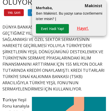
OLUYOR
Makinist
M
e
r
h
a
b
a
,
190. SAYI
ÇEVRE
#
B
e
n
M
a
k
i
n
i
s
t
.
B
u
y
a
z
ı
y
ı
s
a
n
a
ö
z
e
t
l
e
m
e
m
i
i
s
t
e
r
m
i
s
i
n
?
|
DÜNYA BANKASI İCRA DİREKTÖRLERİ KURULU,
Hayır!.
Evet Hadi Yap!
GEÇTİĞİMİZ YILIN SONUNDA, SERMAYE FİNANSMANI
SAĞLANMASI VE ÖZEL SEKTÖR SERMAYESİNİN
HAREKETE GEÇİRİLMESİ YOLUYLA TÜRKİYE’DEKİ
ŞİRKETLERİN YEŞİL DÖNÜŞÜMÜNÜ DESTEKLEMEK VE
TÜRKİYE’NİN SERMAYE PİYASALARINDAKİ İKLİM
FİNANSMANINI ARTTIRMAK İÇİN 155 MİLYON DOLAR
TUTARINDA KREDİYİ ONAYLAMIŞTI. KREDİ TUTARLARI
TÜRKİYE SINAİ KALKINMA BANKASI (TSKB)
ARACILIĞIYLA TÜRKİYE YEŞİL FONU’NUN
SERMAYELENDİRMESİ İÇİN KULLANILIYOR.
T
ürkiye Yeşil
Fonu kanalıyla