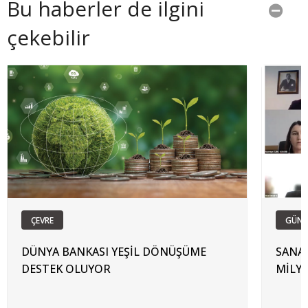
Bu haberler de ilgini
çekebilir
ÇEVRE
GÜN
DÜNYA BANKASI YEŞİL DÖNÜŞÜME
SANAY
DESTEK OLUYOR
MİLY