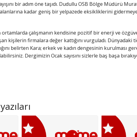
ayışını bir adım öne taşıdı. Dudullu OSB Bölge Müdürü Murat 
anlarına kadar geniş bir yelpazede eksikliklerini gidermeye
en ortamlarda çalışmanın kendisine pozitif bir enerji ve özgü
şan kişilerin firmalara değer kattığını vurguladı. Dünyadaki 
tığını belirten Kara; erkek ve kadın dengesinin kurulması gere
labilirsiniz. Dergimizin Ocak sayısını sizlerle baş başa bırakı
yazıları