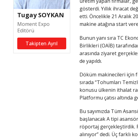
üretim yapan firmalar, geri
gösterdi. Yıllık ihracat d
Tugay SOYKAN
etti. Öncelikle 21 Aralık
Moment Expo
makine atağına start veren y
Editörü
Bunun yanı sıra TC Ekonom
Takipten Ayrıl
Birlikleri (OAİB) tarafınd
arasında ziyaret gerçekleş
de yapıldı.
Döküm makinecileri için fı
sırada “Tohumları Temizle
konusu ülkenin ithalat ra
Platformu çatısı altında 
Bu sayımızda Tüm Asansör 
başlanacak A tipi asansö
röportaj gerçekleştirdik
alınıyor” dedi. Üç farklı