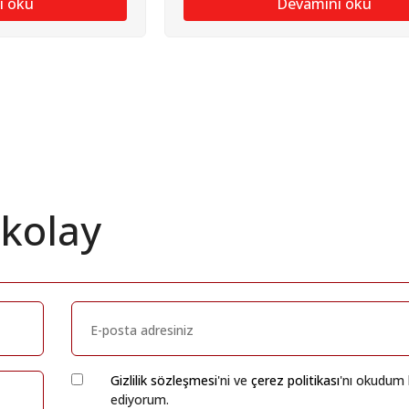
ı oku
Devamını oku
 kolay
Gizlilik sözleşmesi
'ni ve
çerez politikası
'nı okudum 
ediyorum.