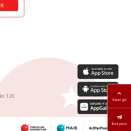
ER
No: 120
Yukarı git
Bize yazın