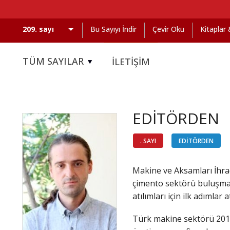
Bu Sayıyı İndir
Çevir Oku
Kitaplar
TÜM SAYILAR
İLETİŞİM
EDİTÖRDEN
. SAYI
EDİTÖRDEN
Makine ve Aksamları İhraca
çimento sektörü buluşması
atılımları için ilk adımlar atı
Türk makine sektörü 2011 y