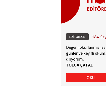
184. Say
EDİTÖRDEN
Değerli okurlarımız, sağ
günler ve keyifli okum
diliyorum,
TOLGA ÇATAL
OKU