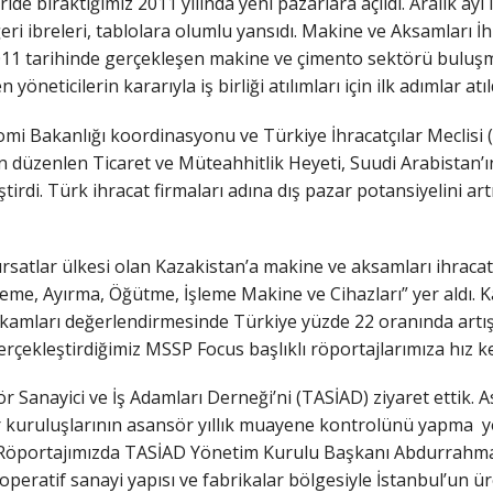
de bıraktığımız 2011 yılında yeni pazarlara açıldı. Aralık ayı i
eğeri ibreleri, tablolara olumlu yansıdı. Makine ve Aksamları İh
 2011 tarihinde gerçekleşen makine ve çimento sektörü buluşm
öneticilerin kararıyla iş birliği atılımları için ilk adımlar atıl
i Bakanlığı koordinasyonu ve Türkiye İhracatçılar Meclisi 
an düzenlen Ticaret ve Müteahhitlik Heyeti, Suudi Arabistan’ı
tirdi. Türk ihracat firmaları adına dış pazar potansiyelini ar
rsatlar ülkesi olan Kazakistan’a makine ve aksamları ihracatı
me, Ayırma, Öğütme, İşleme Makine ve Cihazları” yer aldı. Kaz
kamları değerlendirmesinde Türkiye yüzde 22 oranında artışl
gerçekleştirdiğimiz MSSP Focus başlıklı röportajlarımıza hız
Sanayici ve İş Adamları Derneği’ni (TASİAD) ziyaret ettik. 
r kuruluşlarının asansör yıllık muayene kontrolünü yapma yö
. Röportajımızda TASİAD Yönetim Kurulu Başkanı Abdurrahma
 kooperatif sanayi yapısı ve fabrikalar bölgesiyle İstanbul’u