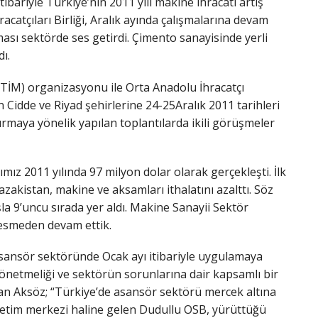
tibariyle Türkiye’nin 2011 yılı makine ihracatı artış
racatçıları Birliği, Aralık ayında çalışmalarına devam
ası sektörde ses getirdi. Çimento sanayisinde yerli
dı.
(TİM) organizasyonu ile Orta Anadolu İhracatçı
n Cidde ve Riyad şehirlerine 24-25Aralık 2011 tarihleri
tırmaya yönelik yapılan toplantılarda ikili görüşmeler
mız 2011 yılında 97 milyon dolar olarak gerçekleşti. İlk
akistan, makine ve aksamları ithalatını azalttı. Söz
a 9’uncu sırada yer aldı. Makine Sanayii Sektör
 kesmeden devam ettik.
Asansör sektöründe Ocak ayı itibariyle uygulamaya
netmeliği ve sektörün sorunlarına dair kapsamlı bir
n Aksöz; “Türkiye’de asansör sektörü mercek altına
n üretim merkezi haline gelen Dudullu OSB, yürüttüğü