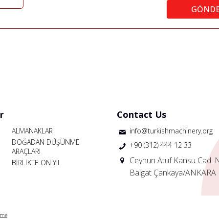
GÖND
r
Contact Us
ALMANAKLAR
info@turkishmachinery.org
DOĞADAN DÜŞÜNME
+90 (312) 444 12 33
ARAÇLARI
Ceyhun Atuf Kansu Cad. 
BİRLİKTE ON YIL
Balgat Çankaya/ANKARA
rme