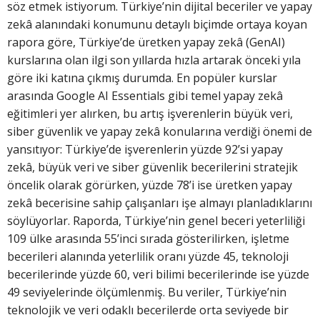
söz etmek istiyorum. Türkiye’nin dijital beceriler ve yapay
zekâ alanındaki konumunu detaylı biçimde ortaya koyan
rapora göre, Türkiye’de üretken yapay zekâ (GenAI)
kurslarına olan ilgi son yıllarda hızla artarak önceki yıla
göre iki katına çıkmış durumda. En popüler kurslar
arasında Google AI Essentials gibi temel yapay zekâ
eğitimleri yer alırken, bu artış işverenlerin büyük veri,
siber güvenlik ve yapay zekâ konularına verdiği önemi de
yansıtıyor: Türkiye’de işverenlerin yüzde 92’si yapay
zekâ, büyük veri ve siber güvenlik becerilerini stratejik
öncelik olarak görürken, yüzde 78’i ise üretken yapay
zekâ becerisine sahip çalışanları işe almayı planladıklarını
söylüyorlar. Raporda, Türkiye’nin genel beceri yeterliliği
109 ülke arasında 55’inci sırada gösterilirken, işletme
becerileri alanında yeterlilik oranı yüzde 45, teknoloji
becerilerinde yüzde 60, veri bilimi becerilerinde ise yüzde
49 seviyelerinde ölçümlenmiş. Bu veriler, Türkiye’nin
teknolojik ve veri odaklı becerilerde orta seviyede bir