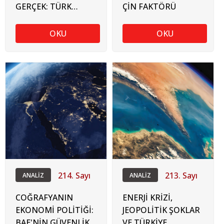
GERÇEK: TÜRK
ÇİN FAKTÖRÜ
SANAYİSİNİN
ÖNÜNDEKİ
OKU
OKU
GÖRÜNMEZ
MALİYETLER VE
GÜMRÜK SÜREÇLERİ
214. Sayı
213. Sayı
ANALİZ
ANALİZ
COĞRAFYANIN
ENERJİ KRİZİ,
EKONOMİ POLİTİĞİ:
JEOPOLİTİK ŞOKLAR
BAE'NİN GÜVENLİK
VE TÜRKİYE