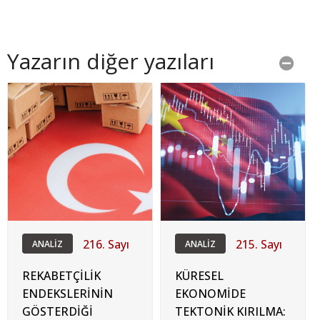
Yazarın diğer yazıları
216. Sayı
215. Sayı
ANALİZ
ANALİZ
REKABETÇİLİK
KÜRESEL
ENDEKSLERİNİN
EKONOMİDE
GÖSTERDİĞİ
TEKTONİK KIRILMA: