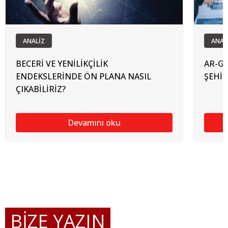
ANALİZ
ANAL
BECERİ VE YENİLİKÇİLİK
AR-G
ENDEKSLERİNDE ÖN PLANA NASIL
ŞEHİ
ÇIKABİLİRİZ?
Devamını oku
BİZE YAZIN