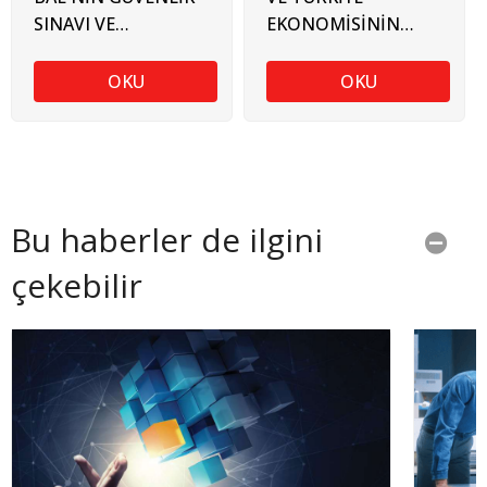
SINAVI VE
EKONOMİSİNİN
TÜRKİYE'NİN
ANALİTİK İHTİYACI
İHRACAT DERİNLİĞİ
OKU
OKU
Bu haberler de ilgini
çekebilir