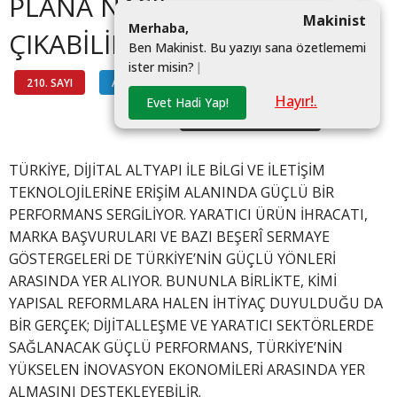
PLANA NASIL
Makinist
M
e
r
h
a
b
a
,
ÇIKABİLİRİZ?
B
e
n
M
a
k
i
n
i
s
t
.
B
u
y
a
z
ı
y
ı
s
a
n
a
ö
z
e
t
l
e
m
e
m
i
i
s
t
e
r
m
i
s
i
n
?
|
210. SAYI
ANALİZ
#ALPER KARAKURT
Hayır!.
Evet Hadi Yap!
#BECERI VE YENILIKÇILIK
TÜRKİYE, DİJİTAL ALTYAPI İLE BİLGİ VE İLETİŞİM
TEKNOLOJİLERİNE ERİŞİM ALANINDA GÜÇLÜ BİR
PERFORMANS SERGİLİYOR. YARATICI ÜRÜN İHRACATI,
MARKA BAŞVURULARI VE BAZI BEŞERÎ SERMAYE
GÖSTERGELERİ DE TÜRKİYE’NİN GÜÇLÜ YÖNLERİ
ARASINDA YER ALIYOR. BUNUNLA BİRLİKTE, KİMİ
YAPISAL REFORMLARA HALEN İHTİYAÇ DUYULDUĞU DA
BİR GERÇEK; DİJİTALLEŞME VE YARATICI SEKTÖRLERDE
SAĞLANACAK GÜÇLÜ PERFORMANS, TÜRKİYE’NİN
YÜKSELEN İNOVASYON EKONOMİLERİ ARASINDA YER
ALMASINI DESTEKLEYEBİLİR.