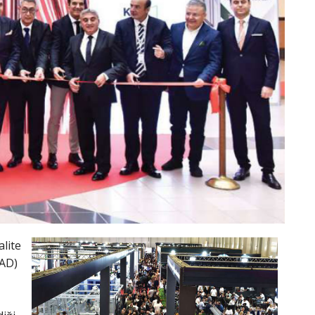
lite
İAD)