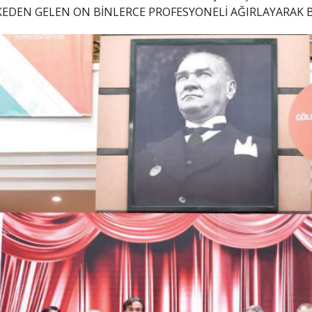
LKEDEN GELEN ON BİNLERCE PROFESYONELİ AĞIRLAYARAK B