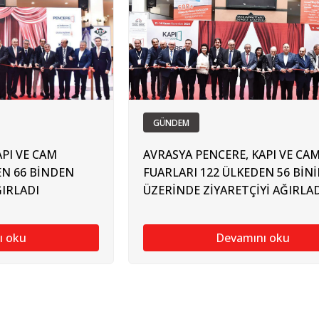
GÜNDEM
PI VE CAM
AVRASYA PENCERE, KAPI VE CA
EN 66 BİNDEN
FUARLARI 122 ÜLKEDEN 56 BİN
ĞIRLADI
ÜZERİNDE ZİYARETÇİYİ AĞIRLAD
ı oku
Devamını oku