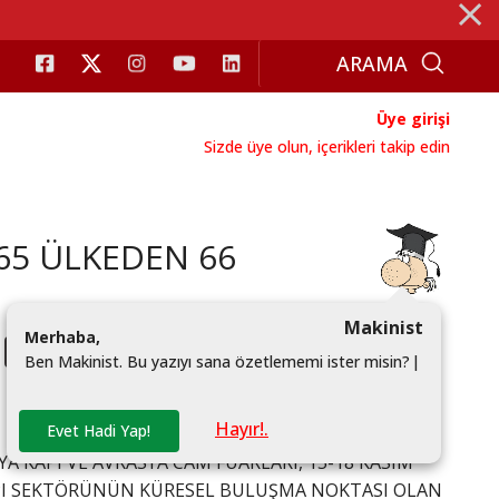
⨯
Üye girişi
Sizde üye olun, içerikleri takip edin
65 ÜLKEDEN 66
Makinist
M
e
r
h
a
b
a
,
#FUAR
#IHRACAT
B
e
n
M
a
k
i
n
i
s
t
.
B
u
y
a
z
ı
y
ı
s
a
n
a
ö
z
e
t
l
e
m
e
m
i
i
s
t
e
r
m
i
s
i
n
?
|
Hayır!.
Evet Hadi Yap!
 KAPI VE AVRASYA CAM FUARLARI, 15-18 KASIM
YAPI SEKTÖRÜNÜN KÜRESEL BULUŞMA NOKTASI OLAN