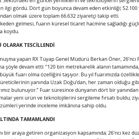
dı. Sektördeki en güncel yeniliklerin ve teknolojilerin sergilen
un ilgi gördü. Dört gün boyunca devam eden etkinliği; 52.100 
ından olmak üzere toplam 66.632 ziyaretçi takip etti.
ülkeden gelmesi, fuarın küresel ticaret hacmine sağladığı güçl
ya koydu.
 OLARAK TESCİLLENDİ
konuşma yapan RX Tüyap Genel Müdürü Berkan Öner, 26’ncı Pe
na şöyle devam etti: “120 bin metrekarelik alanın tamamında, 
büyük fuarı olma özelliğini taşıyor. Bu yıl fuarımızda özellikl
 üreticilerinin yanında Uzak Doğu’dan, her zaman olduğu gib
ımız bulunuyor.” Fuar süresince dünyanın dört bir yanından gel
malar yeni ürün ve teknolojilerini sergileme fırsatı buldu; ziya
özümleri yerinde inceleme imkânına sahip oldu.
 ALTINDA TAMAMLANDI
ı bir araya getiren organizasyon kapsamında; 26’ncı kez düz