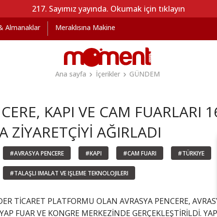
217. Sayımız yayında. Okumak için tıklayın
 & Almanaklar
Meraklısına Makine
Ana sayfa
İçerikler
GÜNDEM
CERE, KAPI VE CAM FUARLARI 1
 ZİYARETÇİYİ AĞIRLADI
#AVRASYA PENCERE
#KAPI
#CAM FUARI
#TÜRKIYE
#TALAŞLI IMALAT VE IŞLEME TEKNOLOJILERI
DER TİCARET PLATFORMU OLAN AVRASYA PENCERE, AVRASYA
ÜYAP FUAR VE KONGRE MERKEZİNDE GERÇEKLEŞTİRİLDİ. 