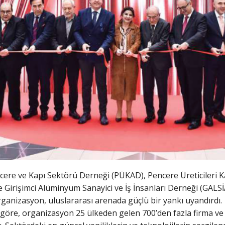
ere ve Kapı Sektörü Derneği (PÜKAD), Pencere Üreticileri Ka
e Girişimci Alüminyum Sanayici ve İş İnsanları Derneği (GALS
organizasyon, uluslararası arenada güçlü bir yankı uyandırdı.
 göre, organizasyon 25 ülkeden gelen 700’den fazla firma ve