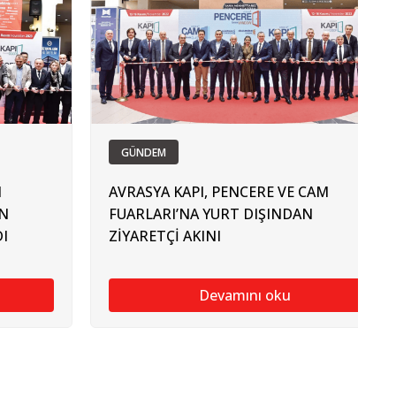
GÜNDEM
M
AVRASYA KAPI, PENCERE VE CAM
İN
FUARLARI’NA YURT DIŞINDAN
I
ZİYARETÇİ AKINI
Devamını oku