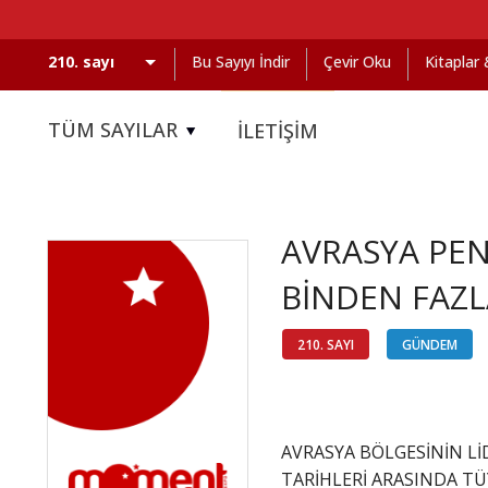
Bu Sayıyı İndir
Çevir Oku
Kitaplar
TÜM SAYILAR
İLETİŞİM
AVRASYA PEN
BİNDEN FAZLA
210. SAYI
GÜNDEM
AVRASYA BÖLGESİNİN Lİ
TARİHLERİ ARASINDA T