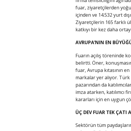
firma temsilciliğini ağırla
fuar, ziyaretçilerden yoğ
içinden ve 14.532 yurt dış
Ziyaretçilerin 165 farklı 
katkıyı bir kez daha orta
AVRUPA’NIN EN BÜYÜĞÜ
Fuarın açılış töreninde 
belirtti. Öner, konuşması
fuar, Avrupa kıtasının en 
markalar yer alıyor. Türk
pazarından da katılımcılar
imza atarken, katılımcı fir
kararları için en uygun ç
ÜÇ DEV FUAR TEK ÇATI
Sektörün tüm paydaşların