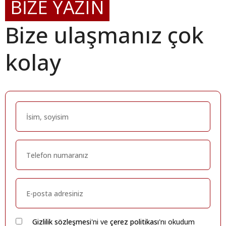
BİZE YAZIN
Bize ulaşmanız çok
kolay
Gizlilik sözleşmesi
'ni ve
çerez politikası
'nı okudum