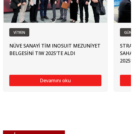
VİTRİN
GÜN
NÜVE SANAYİ TİM INOSUIT MEZUNİYET
STRAT
BELGESİNİ TIW 2025’TE ALDI
SAHA 
2025’
Devamını oku