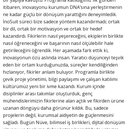
bir yapıya kavuştu. Programa katıldığımız ilk günden
itibaren, inovasyonu kurumun DNA’sına yerleştirmenin
ne kadar güçlü bir dönüşüm yarattığını deneyimledik.
İnoSuit süreci bize sadece yöntem kazandırmadı; ortak
bir dil, ortak bir motivasyon ve ortak bir hedef
kazandırdı. Fikirlerin nasıl yeşereceğini, ekiplerin birlikte
nasıl öğreneceğini ve başarının nasıl ölçülebilir hale
getirileceğini öğrendik. Her aşamada fark ettik ki,
inovasyonun özü aslında insan. Yaratıcı düşünceyi teşvik
eden bir ortam kurduğunuzda, süreçler kendiliğinden
hızlanıyor, fikirler anlam buluyor. Programla birlikte
çevik proje yönetimi, bilgi paylaşımı ve çalışan katılımı
kültürümüz yeni bir ivme kazandı. Kurum içinde
disiplinler arası takımlar oluşturduk, genç
mühendislerimizin fikirlerine alan açtık ve fikirden ürüne
uzanan döngüyü daha görünür kıldık. Bu, sadece
projelerin değil, kurumsal aidiyetin de güçlenmesini
sağladı. Bugün Nüve, bilimsel iş birlikleri, dijital dönüşüm