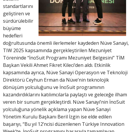
standartlarını
geliştiren ve
sürdürülebilir
büyüme
hedefleri
doğrultusunda önemli ilerlemeler kaydeden Nüve Sanayi,
TIW 2025 kapsamında gerçekleştirilen Mezuniyet
Töreninde “İnoSuit Programı Mezuniyet Belgesini” TİM
Başkan Vekili Ahmet Fikret Kileci’den aldı. Etkinlik
kapsamında ayrıca, Nüve Sanayi Operasyon ve Teknoloji
Direktörü Ceyhun Erman da Nüve’nin teknolojik
dönüşüm yolculuğunu ve İnoSuit programının
kazandırdıklarını katılımcılarla paylaştı ve geleceğe ilham
veren bir sunum gerçekleştirdi. Nüve Sanayi’nin İnoSuit
yolculuğuna yönelik açıklama yapan Nüve Sanayi
Yönetim Kurulu Başkanı Beril İzgin ise elde edilen
başarıyı, “Bu yıl 12’ncisi düzenlenen Türkiye Innovation
Week’te, İnoSuit programını başarıyla tamamlayan