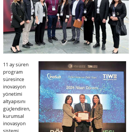
11 ay süren
program
süresince
inovasyon
yönetimi
altyapısını
güçlendiren,
kurumsal
inovasyon
sistemi