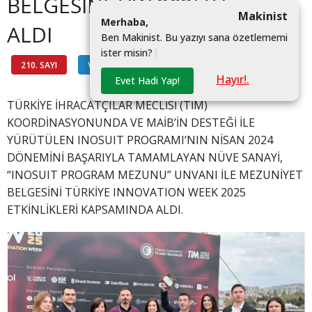
BELGESİNİ TIW 2025’TE
Makinist
M
e
r
h
a
b
a
,
ALDI
B
e
n
M
a
k
i
n
i
s
t
.
B
u
y
a
z
ı
y
ı
s
a
n
a
ö
z
e
t
l
e
m
e
m
i
i
s
t
e
r
m
i
s
i
n
?
|
210. SAYI
VİTRİN
#NÜVE SANAYI
Hayır!.
Evet Hadi Yap!
TÜRKİYE İHRACATÇILAR MECLİSİ (TİM)
KOORDİNASYONUNDA VE MAİB’İN DESTEĞİ İLE
YÜRÜTÜLEN INOSUIT PROGRAMI’NIN NİSAN 2024
DÖNEMİNİ BAŞARIYLA TAMAMLAYAN NÜVE SANAYİ,
“INOSUIT PROGRAM MEZUNU” UNVANI İLE MEZUNİYET
BELGESİNİ TÜRKİYE INNOVATION WEEK 2025
ETKİNLİKLERİ KAPSAMINDA ALDI.