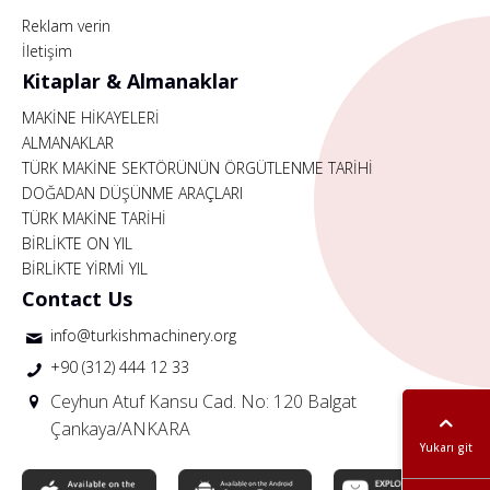
Reklam verin
İletişim
Kitaplar & Almanaklar
MAKİNE HİKAYELERİ
ALMANAKLAR
TÜRK MAKİNE SEKTÖRÜNÜN ÖRGÜTLENME TARİHİ
DOĞADAN DÜŞÜNME ARAÇLARI
TÜRK MAKİNE TARİHİ
BİRLİKTE ON YIL
BİRLİKTE YİRMİ YIL
Contact Us
info@turkishmachinery.org
+90 (312) 444 12 33
Ceyhun Atuf Kansu Cad. No: 120 Balgat
Çankaya/ANKARA
Yukarı git