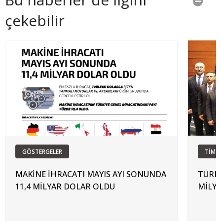
çekebilir
GÖSTERGELER
TİM'
MAKİNE İHRACATI MAYIS AYI SONUNDA
TÜRKİ
11,4 MİLYAR DOLAR OLDU
MİLY