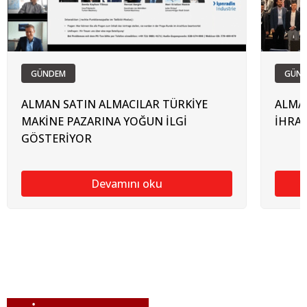
GÜNDEM
GÜN
ALMAN SATIN ALMACILAR TÜRKİYE
ALMAN
MAKİNE PAZARINA YOĞUN İLGİ
İHRAC
GÖSTERİYOR
Devamını oku