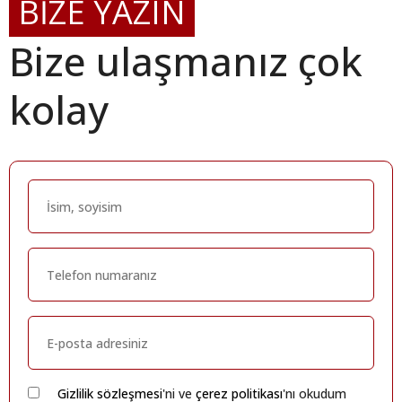
BİZE YAZIN
Bize ulaşmanız çok
kolay
Gizlilik sözleşmesi
'ni ve
çerez politikası
'nı okudum