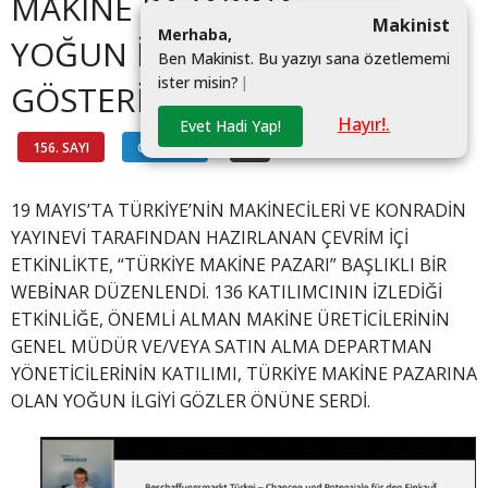
MAKİNE PAZARINA
Makinist
M
e
r
h
a
b
a
,
YOĞUN İLGİ
B
e
n
M
a
k
i
n
i
s
t
.
B
u
y
a
z
ı
y
ı
s
a
n
a
ö
z
e
t
l
e
m
e
m
i
i
s
t
e
r
m
i
s
i
n
?
|
GÖSTERİYOR
Hayır!.
Evet Hadi Yap!
156. SAYI
GÜNDEM
#
19 MAYIS’TA TÜRKİYE’NİN MAKİNECİLERİ VE KONRADİN
YAYINEVİ TARAFINDAN HAZIRLANAN ÇEVRİM İÇİ
ETKİNLİKTE, “TÜRKİYE MAKİNE PAZARI” BAŞLIKLI BİR
WEBİNAR DÜZENLENDİ. 136 KATILIMCININ İZLEDİĞİ
ETKİNLİĞE, ÖNEMLİ ALMAN MAKİNE ÜRETİCİLERİNİN
GENEL MÜDÜR VE/VEYA SATIN ALMA DEPARTMAN
YÖNETİCİLERİNİN KATILIMI, TÜRKİYE MAKİNE PAZARINA
OLAN YOĞUN İLGİYİ GÖZLER ÖNÜNE SERDİ.