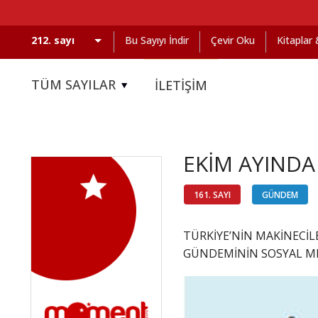
Bu Sayıyı İndir
Çevir Oku
Kitaplar
TÜM SAYILAR
İLETİŞİM
EKİM AYINDA
161. SAYI
GÜNDEM
TÜRKİYE’NİN MAKİNECİL
GÜNDEMİNİN SOSYAL ME