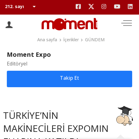
Ana sayfa
İçerikler
GÜNDEM
Moment Expo
Editöryel
Takip Et
TÜRKİYE’NİN
MAKİNECİLERİ EXPOMIN