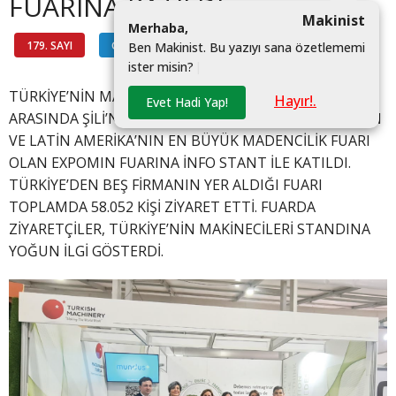
FUARINA KATILDI
Makinist
M
e
r
h
a
b
a
,
179. SAYI
GÜNDEM
#
B
e
n
M
a
k
i
n
i
s
t
.
B
u
y
a
z
ı
y
ı
s
a
n
a
ö
z
e
t
l
e
m
e
m
i
i
s
t
e
r
m
i
s
i
n
?
|
TÜRKİYE’NİN MAKİNECİLERİ, 24-27 NİSAN TARİHLERİ
Hayır!.
Evet Hadi Yap!
ARASINDA ŞİLİ’NİN SANTIAGO ŞEHRİNDE DÜZENLENEN
VE LATİN AMERİKA’NIN EN BÜYÜK MADENCİLİK FUARI
OLAN EXPOMIN FUARINA İNFO STANT İLE KATILDI.
TÜRKİYE’DEN BEŞ FİRMANIN YER ALDIĞI FUARI
TOPLAMDA 58.052 KİŞİ ZİYARET ETTİ. FUARDA
ZİYARETÇİLER, TÜRKİYE’NİN MAKİNECİLERİ STANDINA
YOĞUN İLGİ GÖSTERDİ.