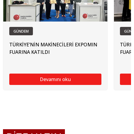
GÜNDEM
GÜN
TÜRKİYE’NİN MAKİNECİLERİ EXPOMIN
TÜRKİ
FUARINA KATILDI
FUARI
Devamını oku