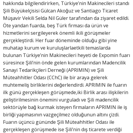
hakkında bilgilendirirken, Türkiye’nin Makinecileri standı
Şili Büyükelçisisi Gülcan Akoğuz ve Santiago Ticaret
Müşavir Vekili Selda Nil Güler tarafından da ziyaret edildi.
Öte yandan fuarda, beş Türk firması da ürün ve
hizmetlerini sergileyerek önemli ikili görüşmeler
gerçekleştirdi. Her fuar döneminde olduğu gibi yine
muhatap kurum ve kuruluşlarlaetkili temaslarda
bulunan Türkiye’nin Makinecileri heyeti de Expomin fuarı
süresince Şili’nin önde gelen kurumlarından Madencilik
Sanayi Tedarikçileri Derneği (APRIMIN) ve Şili
Müteahhitler Odası (CChC) ile bir araya gelerek
muhtemeliş birliklerini değerlendirdi. APRIMIN ile fuarın
ilk günü gerçekleşen görüşmede,iki Birlik arası ilişkilerin
geliştirilmesinin önemini vurguladı ve Şili madencilik
sektörüyle bağ kurmak isteyen firmaların APRIMIN ile iş
birliği yapmasının vazgeçilmez olduğunun altını çizdi.
Fuarın üçüncü gününde Şili Müteahhitler Odası ile
gerçekleşen görüşmede ise Şili’nin dış ticarete verdiği