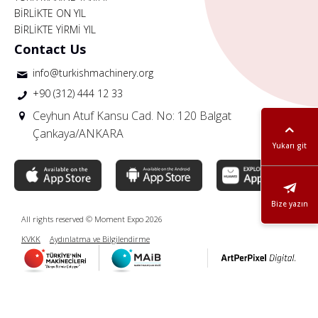
BİRLİKTE ON YIL
BİRLİKTE YİRMİ YIL
Contact Us
info@turkishmachinery.org
+90 (312) 444 12 33
Ceyhun Atuf Kansu Cad. No: 120 Balgat
Çankaya/ANKARA
Yukarı git
Bize yazın
All rights reserved © Moment Expo 2026
KVKK
Aydınlatma ve Bilgilendirme