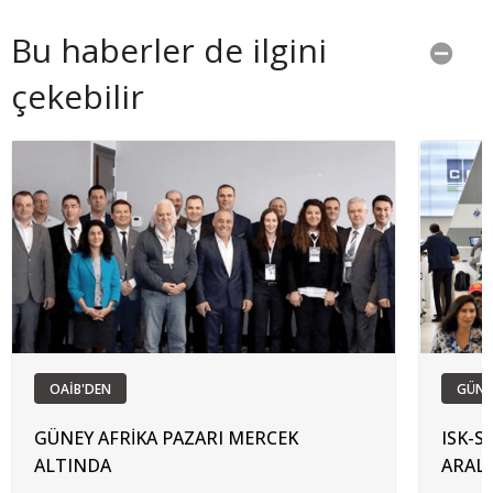
Bu haberler de ilgini
çekebilir
OAİB'DEN
GÜN
GÜNEY AFRİKA PAZARI MERCEK
ISK-SO
ALTINDA
ARAL