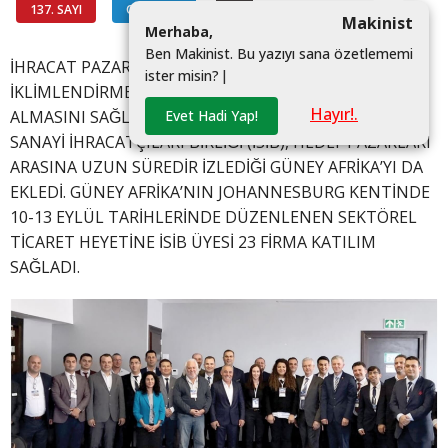
137. SAYI
OAİB'DEN
#
Makinist
M
e
r
h
a
b
a
,
B
e
n
M
a
k
i
n
i
s
t
.
B
u
y
a
z
ı
y
ı
s
a
n
a
ö
z
e
t
l
e
m
e
m
i
İHRACAT PAZARLARINI GENİŞLETMEYE VE TÜRK
i
s
t
e
r
m
i
s
i
n
?
|
İKLİMLENDİRME ÜRÜNLERİNİN UZAK PAZARLARDA YER
Hayır!.
Evet Hadi Yap!
ALMASINI SAĞLAMAYA ÇALIŞAN İKLİMLENDİRME
SANAYİ İHRACATÇILARI BİRLİĞİ (İSİB), HEDEF PAZARLARI
ARASINA UZUN SÜREDİR İZLEDİĞİ GÜNEY AFRİKA’YI DA
EKLEDİ. GÜNEY AFRİKA’NIN JOHANNESBURG KENTİNDE
10-13 EYLÜL TARİHLERİNDE DÜZENLENEN SEKTÖREL
TİCARET HEYETİNE İSİB ÜYESİ 23 FİRMA KATILIM
SAĞLADI.