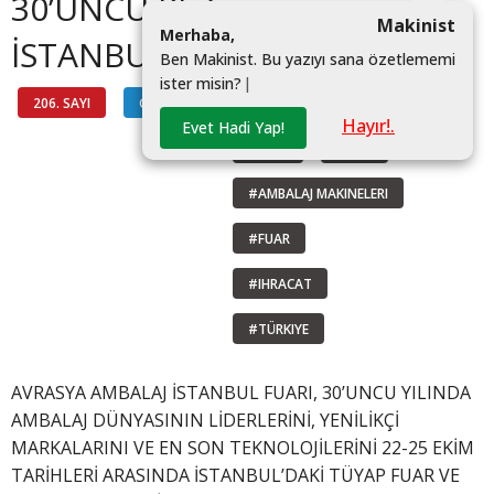
30’UNCU KEZ
Makinist
M
e
r
h
a
b
a
,
İSTANBUL’DA ATACAK
B
e
n
M
a
k
i
n
i
s
t
.
B
u
y
a
z
ı
y
ı
s
a
n
a
ö
z
e
t
l
e
m
e
m
i
i
s
t
e
r
m
i
s
i
n
?
|
206. SAYI
GÜNDEM
#AMBALAJ ISTANBUL
Hayır!.
Evet Hadi Yap!
#AMD
#ASD
#AMBALAJ MAKINELERI
#FUAR
#IHRACAT
#TÜRKIYE
AVRASYA AMBALAJ İSTANBUL FUARI, 30’UNCU YILINDA
AMBALAJ DÜNYASININ LİDERLERİNİ, YENİLİKÇİ
MARKALARINI VE EN SON TEKNOLOJİLERİNİ 22-25 EKİM
TARİHLERİ ARASINDA İSTANBUL’DAKİ TÜYAP FUAR VE