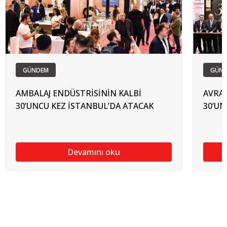
GÜNDEM
GÜN
AMBALAJ ENDÜSTRİSİNİN KALBİ
AVRAS
30’UNCU KEZ İSTANBUL’DA ATACAK
30’UN
Devamını oku