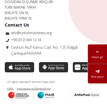
DOĞADAN DÜŞÜNME ARAÇLARI
TÜRK MAKİNE TARİHİ
BİRLİKTE ON YIL
BİRLİKTE YİRMİ YIL
Contact Us
info@turkishmachinery.org
+90 (312) 444 12 33
Ceyhun Atuf Kansu Cad. No: 120 Balgat
Çankaya/ANKARA
Yukarı git
Bize yazın
All rights reserved © Moment Expo 2026
KVKK
Aydınlatma ve Bilgilendirme