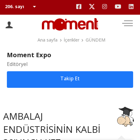
Ana sayfa
İçerikler
GÜNDEM
Moment Expo
Editöryel
Takip Et
AMBALAJ
ENDÜSTRİSİNİN KALBİ