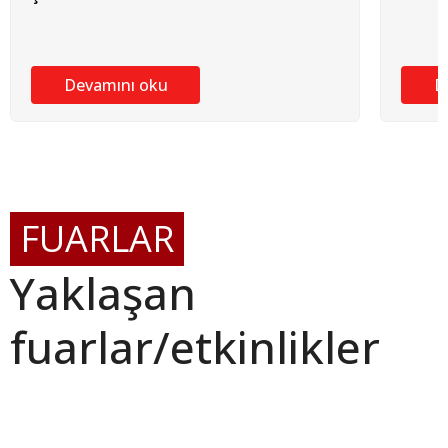
Devamını oku
D
FUARLAR
Yaklaşan
fuarlar/etkinlikler