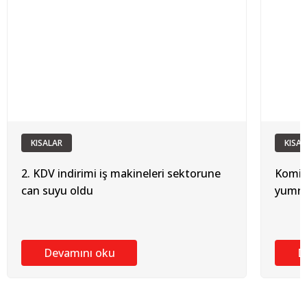
KISALAR
KISAL
2. KDV indirimi iş makineleri sektorune
Komite
can suyu oldu
yumru
Devamını oku
D