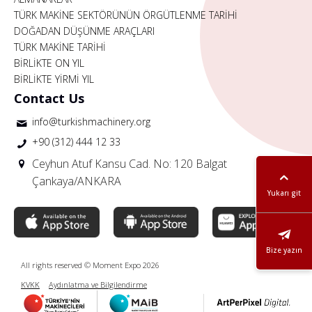
TÜRK MAKİNE SEKTÖRÜNÜN ÖRGÜTLENME TARİHİ
DOĞADAN DÜŞÜNME ARAÇLARI
TÜRK MAKİNE TARİHİ
BİRLİKTE ON YIL
BİRLİKTE YİRMİ YIL
Contact Us
info@turkishmachinery.org
+90 (312) 444 12 33
Ceyhun Atuf Kansu Cad. No: 120 Balgat
Çankaya/ANKARA
Yukarı git
Bize yazın
All rights reserved © Moment Expo 2026
KVKK
Aydınlatma ve Bilgilendirme