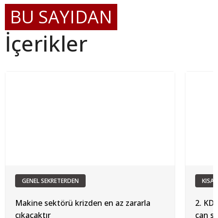
BU SAYIDAN
İçerikler
GENEL SEKRETERDEN
KISAL
Makine sektörü krizden en az zararla
2. KDV
çıkacaktır
can s