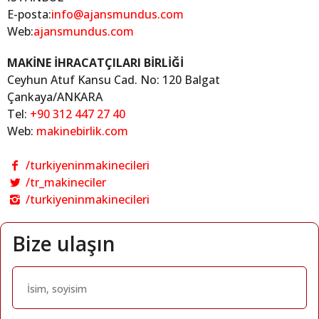
E-posta:
info@ajansmundus.com
Web:
ajansmundus.com
MAKİNE İHRACATÇILARI BİRLİĞİ
Ceyhun Atuf Kansu Cad. No: 120 Balgat
Çankaya/ANKARA
Tel:
+90 312 447 27 40
Web:
makinebirlik.com
/turkiyeninmakinecileri
/tr_makineciler
/turkiyeninmakinecileri
Bize ulaşın