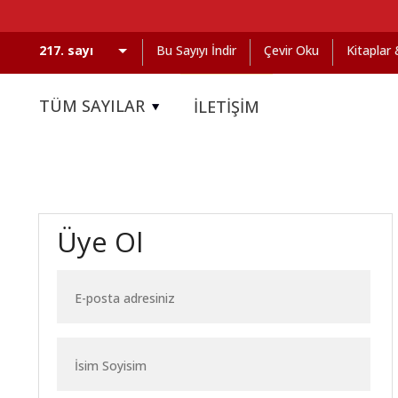
Bu Sayıyı İndir
Çevir Oku
Kitaplar
TÜM SAYILAR
İLETİŞİM
Üye Ol