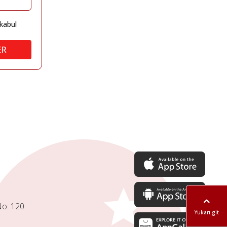
kabul
ER
No: 120
Yukarı git