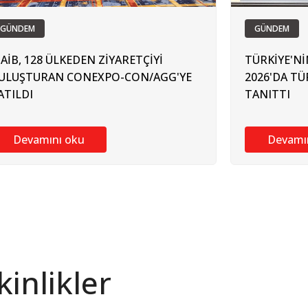
GÜNDEM
GÜNDEM
AİB, 128 ÜLKEDEN ZİYARETÇİYİ
TÜRKİYE'Nİ
ULUŞTURAN CONEXPO-CON/AGG'YE
2026'DA T
ATILDI
TANITTI
Devamını oku
Devamı
inlikler