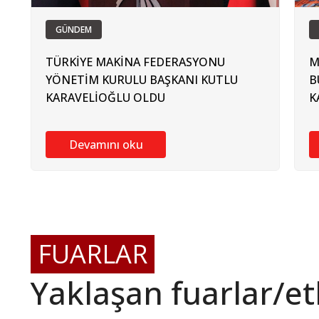
GÜNDEM
TÜRKİYE MAKİNA FEDERASYONU
M
YÖNETİM KURULU BAŞKANI KUTLU
B
KARAVELİOĞLU OLDU
K
Devamını oku
FUARLAR
Yaklaşan fuarlar/etk