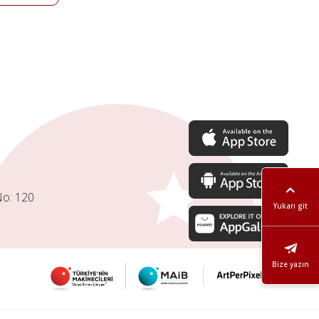
No: 120
Yukarı git
Bize yazın