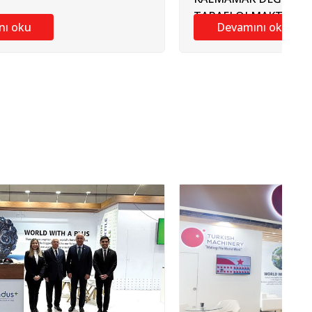
TARAFI OLMAKTIR"
nı oku
Devamını oku