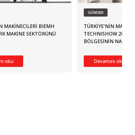
GÜNDEM
N MAKİNECİLERİ BIEMH
TÜRKİYE'NİN MAKİNE
ÜRK MAKİNE SEKTÖRÜNÜ
TECHNISHOW 2026'D
BÖLGESİNİN NABZIN
nı oku
Devamını oku