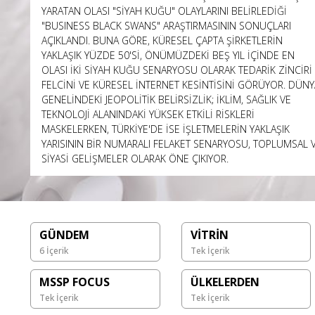
YARATAN OLASI "SİYAH KUĞU" OLAYLARINI BELİRLEDİĞİ
"BUSINESS BLACK SWANS" ARAŞTIRMASININ SONUÇLARI
AÇIKLANDI. BUNA GÖRE, KÜRESEL ÇAPTA ŞİRKETLERİN
YAKLAŞIK YÜZDE 50'Sİ, ÖNÜMÜZDEKİ BEŞ YIL İÇİNDE EN
OLASI İKİ SİYAH KUĞU SENARYOSU OLARAK TEDARİK ZİNCİRİ
FELCİNİ VE KÜRESEL İNTERNET KESİNTİSİNİ GÖRÜYOR. DÜNY
GENELİNDEKİ JEOPOLİTİK BELİRSİZLİK; İKLİM, SAĞLIK VE
TEKNOLOJİ ALANINDAKİ YÜKSEK ETKİLİ RİSKLERİ
MASKELERKEN, TÜRKİYE'DE İSE İŞLETMELERİN YAKLAŞIK
YARISININ BİR NUMARALI FELAKET SENARYOSU, TOPLUMSAL 
SİYASİ GELİŞMELER OLARAK ÖNE ÇIKIYOR.
GÜNDEM
VİTRİN
6 İçerik
Tek İçerik
MSSP FOCUS
ÜLKELERDEN
Tek İçerik
Tek İçerik