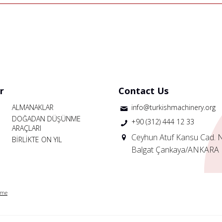
r
Contact Us
ALMANAKLAR
info@turkishmachinery.org
DOĞADAN DÜŞÜNME
+90 (312) 444 12 33
ARAÇLARI
Ceyhun Atuf Kansu Cad. 
BİRLİKTE ON YIL
Balgat Çankaya/ANKARA
rme