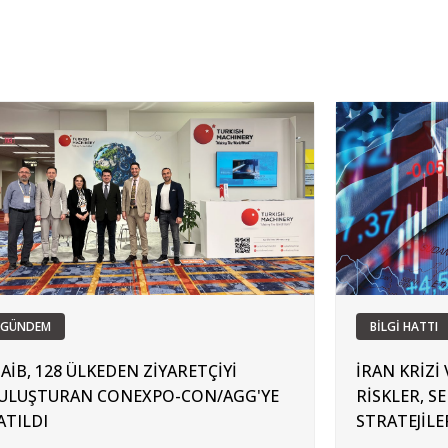
GÜNDEM
BİLGİ HATTI
AİB, 128 ÜLKEDEN ZİYARETÇİYİ
İRAN KRİZİ
ULUŞTURAN CONEXPO-CON/AGG'YE
RİSKLER, S
ATILDI
STRATEJİLE