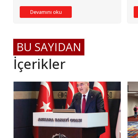
Devamını oku
BU SAYIDAN
İçerikler