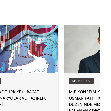
MSSP FOCUS
 VE TÜRKİYE İHRACATI:
MİB YÖNETİM KURUL
ENARYOLAR VE HAZIRLIK
OSMAN FATİH İĞREK: 
Rİ
DÜZENİNDE MESELE D
KALMAMAK DEĞİL, M