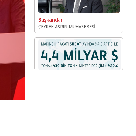
TÜRKİYE MAKİN
FEDERASYONU YÖN
Başkandan
ÇEYREK ASRIN MUHASEBESİ
KURULU BAŞKANI K
KARAVELİOĞLU OL
KEŞFET