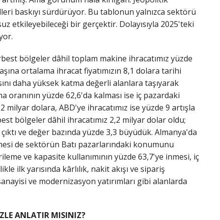
gelleri baskıyı sürdürüyor. Bu tablonun yalnızca sektörü
 etkileyebileceği bir gerçektir. Dolayısıyla 2025'teki
yor.
serbest bölgeler dâhil toplam makine ihracatımız yüzde
aşına ortalama ihracat fiyatımızın 8,1 dolara tarihi
sını daha yüksek katma değerli alanlara taşıyarak
ma oranının yüzde 62,6'da kalması ise iç pazardaki
 milyar dolara, ABD'ye ihracatımız ise yüzde 9 artışla
est bölgeler dâhil ihracatımız 2,2 milyar dolar oldu;
e çıktı ve değer bazında yüzde 3,3 büyüdük. Almanya'da
eçmesi de sektörün Batı pazarlarındaki konumunu
eme ve kapasite kullanımının yüzde 63,7'ye inmesi, iç
e ilk yarısında kârlılık, nakit akışı ve sipariş
sanayisi ve modernizasyon yatırımları gibi alanlarda
ZLE ANLATIR MISINIZ?