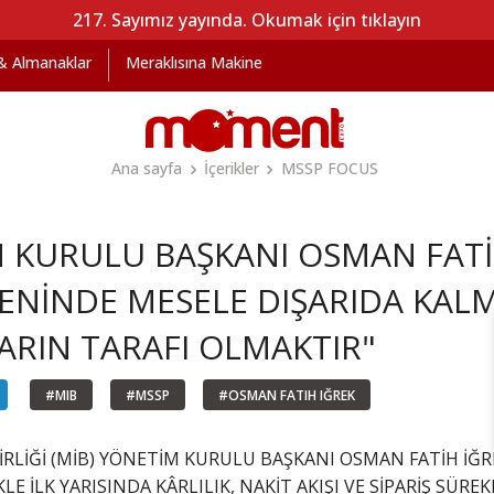
217. Sayımız yayında. Okumak için tıklayın
 & Almanaklar
Meraklısına Makine
Ana sayfa
İçerikler
MSSP FOCUS
 KURULU BAŞKANI OSMAN FATİH
ENİNDE MESELE DIŞARIDA KAL
RIN TARAFI OLMAKTIR"
#MIB
#MSSP
#OSMAN FATIH IĞREK
İRLİĞİ (MİB) YÖNETİM KURULU BAŞKANI OSMAN FATİH İĞ
İLK YARISINDA KÂRLILIK, NAKİT AKIŞI VE SİPARİŞ SÜREK