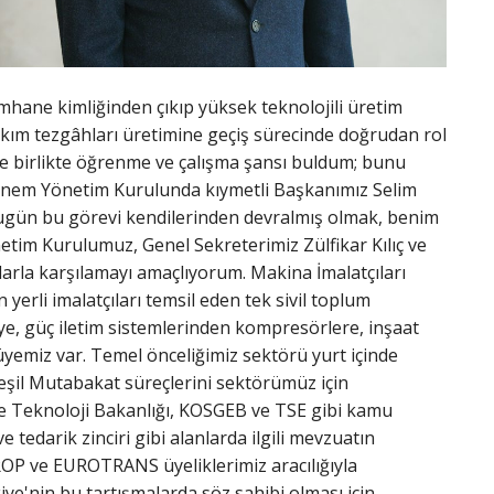
mhane kimliğinden çıkıp yüksek teknolojili üretim
akım tezgâhları üretimine geçiş sürecinde doğrudan rol
erle birlikte öğrenme ve çalışma şansı buldum; bunu
 dönem Yönetim Kurulunda kıymetli Başkanımız Selim
 Bugün bu görevi kendilerinden devralmış olmak, benim
etim Kurulumuz, Genel Sekreterimiz Zülfikar Kılıç ve
larla karşılamayı amaçlıyorum. Makina İmalatçıları
erli imalatçıları temsil eden tek sivil toplum
ye, güç iletim sistemlerinden kompresörlere, inşaat
yemiz var. Temel önceliğimiz sektörü yurt içinde
 Yeşil Mutabakat süreçlerini sektörümüz için
ve Teknoloji Bakanlığı, KOSGEB ve TSE gibi kamu
e tedarik zinciri gibi alanlarda ilgili mevzuatın
ROP ve EUROTRANS üyeliklerimiz aracılığıyla
ye'nin bu tartışmalarda söz sahibi olması için