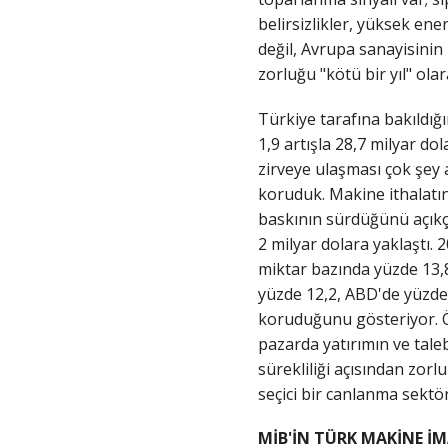
belirsizlikler, yüksek ene
değil, Avrupa sanayisinin
zorluğu "kötü bir yıl" ola
Türkiye tarafına bakıldığı
1,9 artışla 28,7 milyar do
zirveye ulaşması çok şey 
koruduk. Makine ithalatın
baskının sürdüğünü açıkça
2 milyar dolara yaklaştı. 
miktar bazında yüzde 13,8
yüzde 12,2, ABD'de yüzde 
koruduğunu gösteriyor. Ö
pazarda yatırımın ve taleb
sürekliliği açısından zor
seçici bir canlanma sektö
MİB'İN TÜRK MAKİNE İ