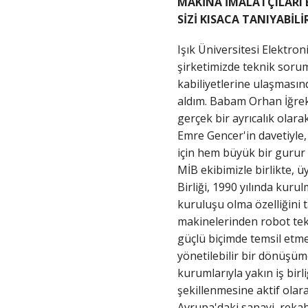
MAKİNA İMALATÇILARI 
SİZİ KISACA TANIYABİLİ
Işık Üniversitesi Elektro
şirketimizde teknik sorum
kabiliyetlerine ulaşmasın
aldım. Babam Orhan İğrek'i
gerçek bir ayrıcalık ola
Emre Gencer'in davetiyle,
için hem büyük bir gurur 
MİB ekibimizle birlikte, 
Birliği, 1990 yılında kur
kuruluşu olma özelliğini 
makinelerinden robot tek
güçlü biçimde temsil etmek
yönetilebilir bir dönüşü
kurumlarıyla yakın iş birli
şekillenmesine aktif ola
Avrupa'daki sanayi, rekab