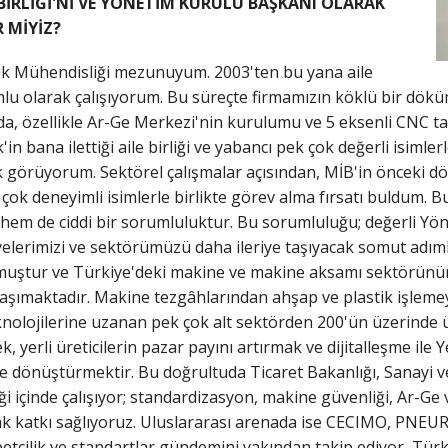
BİRLİĞİ'Nİ VE YÖNETİM KURULU BAŞKANI OLARAK
R MİYİZ?
nik Mühendisliği mezunuyum. 2003'ten bu yana aile
lu olarak çalışıyorum. Bu süreçte firmamızın köklü bir dökü
da, özellikle Ar-Ge Merkezi'nin kurulumu ve 5 eksenli CNC t
n bana ilettiği aile birliği ve yabancı pek çok değerli isiml
rak görüyorum. Sektörel çalışmalar açısından, MİB'in önceki
 çok deneyimli isimlerle birlikte görev alma fırsatı buldum.
hem de ciddi bir sorumluluktur. Bu sorumluluğu; değerli Yön
üyelerimizi ve sektörümüzü daha ileriye taşıyacak somut adım
ulmuştur ve Türkiye'deki makine ve makine aksamı sektörünün y
taşımaktadır. Makine tezgâhlarından ahşap ve plastik işleme
nolojilerine uzanan pek çok alt sektörden 200'ün üzerinde ü
, yerli üreticilerin pazar payını artırmak ve dijitalleşme ile
me dönüştürmektir. Bu doğrultuda Ticaret Bakanlığı, Sanayi 
ği içinde çalışıyor; standardizasyon, makine güvenliği, Ar-Ge v
rak katkı sağlıyoruz. Uluslararası arenada ise CECIMO, PNEU
etçilik ve standartlar gündemini yakından takip ediyor, Türki