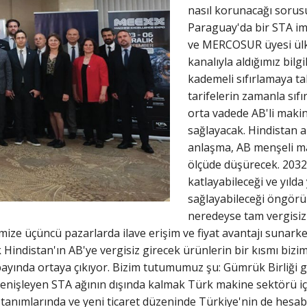
nasıl korunacağı soru
Paraguay'da bir STA im
ve MERCOSUR üyesi ülke
kanalıyla aldığımız bil
kademeli sıfırlamaya ta
tarifelerin zamanla sıf
orta vadede AB'li maki
sağlayacak. Hindistan 
anlaşma, AB menşeli mall
ölçüde düşürecek. 2032'
katlayabileceği ve yıld
sağlayabileceği öngörül
neredeyse tam vergisiz 
imize üçüncü pazarlarda ilave erişim ve fiyat avantajı sunark
Hindistan'ın AB'ye vergisiz girecek ürünlerin bir kısmı bizim
 payında ortaya çıkıyor. Bizim tutumumuz şu: Gümrük Birliği
işleyen STA ağının dışında kalmak Türk makine sektörü için 
tanımlarında ve yeni ticaret düzeninde Türkiye'nin de hesaba 