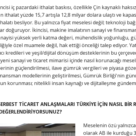
ncisi iç pazardaki ithalat baskısı, özellikle Çin kaynaklı haksı
en ithalat yüzde 15,7 artışla 12,8 milyar dolara ulaştı ve kapas
ithalatı besliyor. Bu yalnızca fiyat meselesi değil; teknoloji bağ
ar doğuruyor. İkincisi, makine imalatının sanayi ve finansman
nayisi yüksek yerli katma değeri, mühendislik yoğunluğu, gü
iğiyle özel muamele değil, hak ettiği önceliği talep ediyor. Yat
ıcı kredileri ve yeşil/dijital dönüşüm desteklerinin bu çerçe
yeni sanayi ve ticaret mimarisi içinde nasıl korunacağı mes
inin güçlendirilmesi, ilave gümrük vergileri ve piyasa gözeti
nansman modellerinin geliştirilmesi, Gümrük Birliği'nin günce
 korunması; nitelikli insan kaynağı ve dijitalleşme gündemin
SERBEST TİCARET ANLAŞMALARI TÜRKİYE İÇİN NASIL Bİ
 DEĞERLENDİRİYORSUNUZ?
Meselenin özü yalnızca 
olarak AB ile kurduğu 3