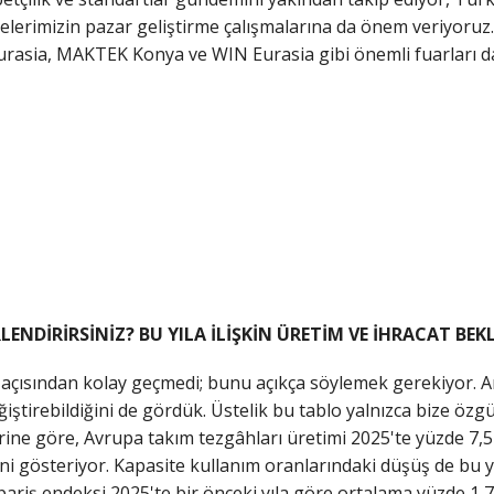
yelerimizin pazar geliştirme çalışmalarına da önem veriyoruz.
asia, MAKTEK Konya ve WIN Eurasia gibi önemli fuarları d
RLENDİRİRSİNİZ? BU YILA İLİŞKİN ÜRETİM VE İHRACAT BEK
si açısından kolay geçmedi; bunu açıkça söylemek gerekiyor.
iştirebildiğini de gördük. Üstelik bu tablo yalnızca bize özgü
rine göre, Avrupa takım tezgâhları üretimi 2025'te yüzde 7,5
i gösteriyor. Kapasite kullanım oranlarındaki düşüş de bu yav
ipariş endeksi 2025'te bir önceki yıla göre ortalama yüzde 1,