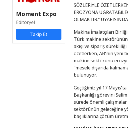
SÖZLERİYLE ÖZETLERKE
EROZYONA UĞRATABİLECE
Moment Expo
OLMAKTIR." UYARISIND
Editöryel
Makina İmalatçıları Birli
Takip Et
Türk makine sektörünün 20
akışı ve sipariş sürekliliğ
özetlerken, AB'nin yeni t
makine sektörünü erozyona
"mesele dışarıda kalmamak
bulunuyor.
Geçtiğimiz yıl 17 Mayıs'
Başkanlığı görevini Selim
sürede önemli çalışmalar 
sektörünün geleceğine y
başlıklarına çözüm üretme