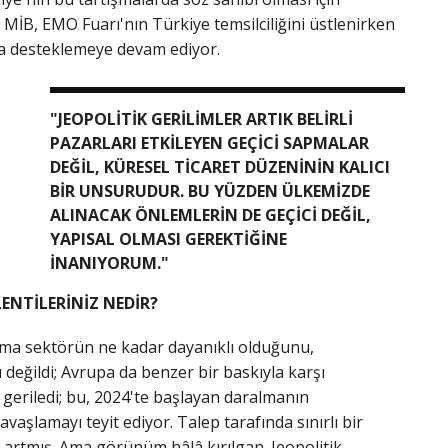
 MİB, EMO Fuarı'nın Türkiye temsilciliğini üstlenirken
a desteklemeye devam ediyor.
"JEOPOLİTİK GERİLİMLER ARTIK BELİRLİ
PAZARLARI ETKİLEYEN GEÇİCİ SAPMALAR
DEĞİL, KÜRESEL TİCARET DÜZENİNİN KALICI
BİR UNSURUDUR. BU YÜZDEN ÜLKEMİZDE
ALINACAK ÖNLEMLERİN DE GEÇİCİ DEĞİL,
YAPISAL OLMASI GEREKTİĞİNE
İNANIYORUM."
LENTİLERİNİZ NEDİR?
 Ama sektörün ne kadar dayanıklı olduğunu,
 değildi; Avrupa da benzer bir baskıyla karşı
 geriledi; bu, 2024'te başlayan daralmanın
aşlamayı teyit ediyor. Talep tarafında sınırlı bir
7 artmış. Ama görünüm hâlâ kırılgan. Jeopolitik