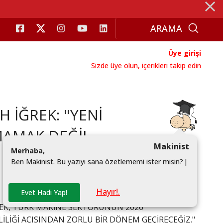
⨯
Üye girişi
Sizde üye olun, içerikleri takip edin
 İĞREK: "YENİ
MAMAK DEĞİL,
Makinist
M
e
r
h
a
b
a
,
B
e
n
M
a
k
i
n
i
s
t
.
B
u
y
a
z
ı
y
ı
s
a
n
a
ö
z
e
t
l
e
m
e
m
i
i
s
t
e
r
m
i
s
i
n
?
|
Hayır!.
Evet Hadi Yap!
REK, TÜRK MAKİNE SEKTÖRÜNÜN 2026
LİLİĞİ AÇISINDAN ZORLU BİR DÖNEM GEÇİRECEĞİZ."