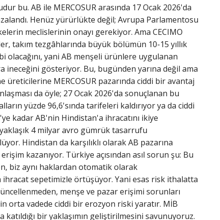
sudur bu. AB ile MERCOSUR arasında 17 Ocak 2026'da
zalandı. Henüz yürürlükte değil; Avrupa Parlamentosu
lerin meclislerinin onayı gerekiyor. Ama CECIMO
giler, takım tezgâhlarında büyük bölümün 10-15 yıllık
bi olacağını, yani AB menşeli ürünlere uygulanan
ıra ineceğini gösteriyor. Bu, bugünden yarına değil ama
ne üreticilerine MERCOSUR pazarında ciddi bir avantaj
anlaşması da öyle; 27 Ocak 2026'da sonuçlanan bu
arın yüzde 96,6'sında tarifeleri kaldırıyor ya da ciddi
ye kadar AB'nin Hindistan'a ihracatını ikiye
a yaklaşık 4 milyar avro gümrük tasarrufu
üyor. Hindistan da karşılıklı olarak AB pazarına
erişim kazanıyor. Türkiye açısından asıl sorun şu: Bu
en, biz aynı haklardan otomatik olarak
 ihracat sepetimizle örtüşüyor. Yani esas risk ithalatta
 güncellenmeden, menşe ve pazar erişimi sorunları
orta vadede ciddi bir erozyon riski yaratır. MİB
katıldığı bir yaklaşımın geliştirilmesini savunuyoruz.