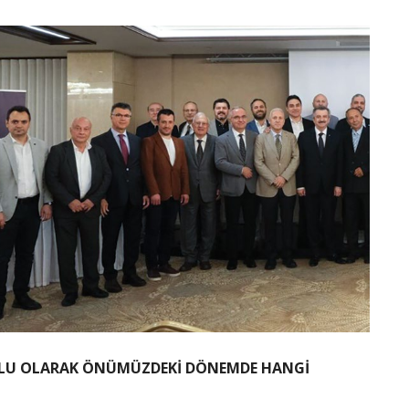
RULU OLARAK ÖNÜMÜZDEKİ DÖNEMDE HANGİ