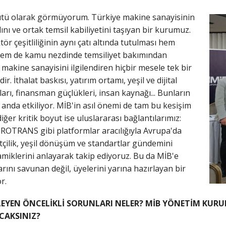
gütü olarak görmüyorum. Türkiye makine sanayisinin
lını ve ortak temsil kabiliyetini taşıyan bir kurumuz.
tör çeşitliliğinin aynı çatı altında tutulması hem
hem de kamu nezdinde temsiliyet bakımından
makine sanayisini ilgilendiren hiçbir mesele tek bir
r. İthalat baskısı, yatırım ortamı, yeşil ve dijital
ı, finansman güçlükleri, insan kaynağı... Bunların
anda etkiliyor. MİB'in asıl önemi de tam bu kesişim
iğer kritik boyut ise uluslararası bağlantılarımız:
TRANS gibi platformlar aracılığıyla Avrupa'da
tçilik, yeşil dönüşüm ve standartlar gündemini
inamiklerini anlayarak takip ediyoruz. Bu da MİB'e
ını savunan değil, üyelerini yarına hazırlayan bir
r.
EYEN ÖNCELİKLİ SORUNLARI NELER? MİB YÖNETİM KU
CAKSINIZ?