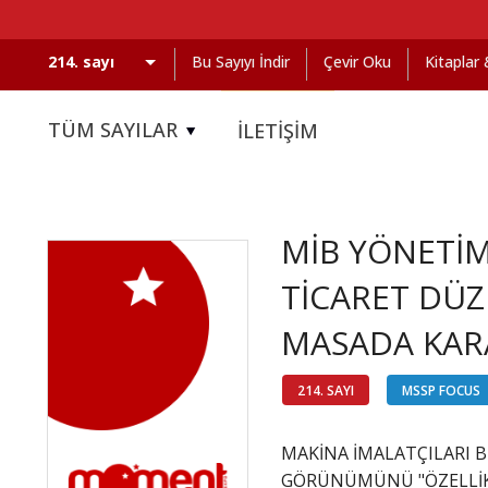
Bu Sayıyı İndir
Çevir Oku
Kitaplar
TÜM SAYILAR
İLETİŞİM
MİB YÖNETİM
TİCARET DÜZ
MASADA KARA
214. SAYI
MSSP FOCUS
MAKİNA İMALATÇILARI B
GÖRÜNÜMÜNÜ "ÖZELLİKLE 