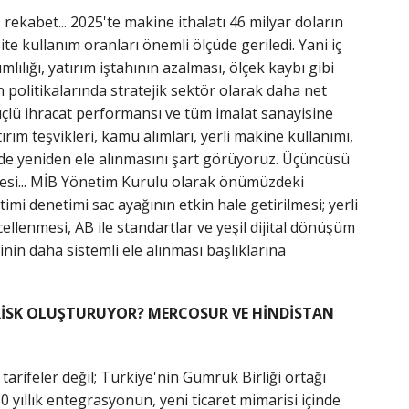
z rekabet... 2025'te makine ithalatı 46 milyar doların
ite kullanım oranları önemli ölçüde geriledi. Yani iç
ımlılığı, yatırım iştahının azalması, ölçek kaybı gibi
 politikalarında stratejik sektör olarak daha net
çlü ihracat performansı ve tüm imalat sanayisine
ırım teşvikleri, kamu alımları, yerli makine kullanımı,
vede yeniden ele alınmasını şart görüyoruz. Üçüncüsü
elesi... MİB Yönetim Kurulu olarak önümüzdeki
mi denetimi sac ayağının etkin hale getirilmesi; yerli
llenmesi, AB ile standartlar ve yeşil dijital dönüşüm
in daha sistemli ele alınması başlıklarına
R RİSK OLUŞTURUYOR? MERCOSUR VE HİNDİSTAN
tarifeler değil; Türkiye'nin Gümrük Birliği ortağı
0 yıllık entegrasyonun, yeni ticaret mimarisi içinde