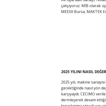
çalışıyoruz. MİB olarak ü
MEEXX Bursa, MAKTEK Eur
2025 YILINI NASIL DEĞE
2025 yılı, makine sanayi
gerektiğinde nasıl yön değ
karşıyaydı. CECIMO verile
derinleşerek devam ettiğin
toparlanma sinyali var; s