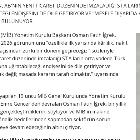
N, AB'NİN YENİ TİCARET DÜZENİNDE İMZALADIĞI STA'LA
Ğİ ENDİŞESİNİ DE DİLE GETİRİYOR VE "MESELE DIŞARIDA
A BULUNUYOR.
ği (MİB) Yönetim Kurulu Başkanı Osman Fatih İğrek,
26 görünümünü "özellikle ilk yarısında kârlılık, nakit
i açısından zorlu bir dönem geçireceğiz." sözleriyle
icaret düzeninde imzaladığı STA'ların orta vadede Türk
 uğratabileceği endişesini de dile getiriyor ve
 değil; masada kararın tarafı olmaktır." uyarısında
ta yapılan 19'uncu MİB Genel Kurulunda Yönetim Kurulu
 Emre Gencer'den devralan Osman Fatih İğrek, bir yıllık
gerçekleştirdiklerini söylüyor ve MİB'in makine
önelik hedeflerinden sapmadan sektörün sorun
ye devam edeceğinin altını çiziyor.