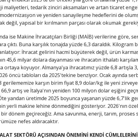
rji maliyetleri, tedarik zinciri aksamaları ve artan ticaret en
 modernizasyon ve yeniden sanayileşme hedeflerini de olumsuz
rak değil, yapısal bir kırılmanın parçası olarak okumak gereki
nda ise Makine İhracatçıları Birliği (MAİB) verilerine göre, 
lara çıktı. Buna karşılık tonajda yüzde 6,3 daraldık. Kilogram b
anlatıyor: İhracat gelirini hacmi büyüterek değil, ürün karma
ın 45,6 milyar dolara dayanması ve ihracatın ithalatı karşıla
 ortaya koyuyor. Almanya'ya ihracatımız yüzde 6,8 artışla 3,2
2026 öncü tabloları da 2025'tekine benziyor. Ocak ayında serb
 gerilememize karşın birim fiyat 8,9 dolar/kg ile yeni zirvey
66,9 artış ve İtalya'nın yeniden 100 milyon dolar eşiğini g
te yandan üretimde 2025 boyunca yaşanan yüzde 6,7'lik geril
in yerli makine lehine dönmediğini gösteriyor. 2026'nın özellikl
lu bir dönem geçireceğiz. Ama savunma, enerji, tarım, proses 
rümüze nefes aldıracaktır.
MALAT SEKTÖRÜ AÇISINDAN ÖNEMİNİ KENDİ CÜMLELERİNİ