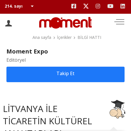
Ana sayfa
İçerikler
BİLGİ HATTI
Moment Expo
Editöryel
Takip Et
LİTVANYA İLE
TİCARETİN KÜLTÜREL