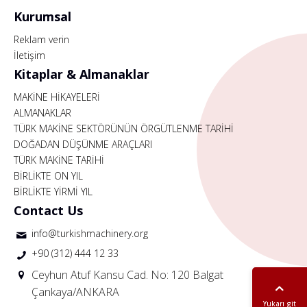
Kurumsal
Reklam verin
İletişim
Kitaplar & Almanaklar
MAKİNE HİKAYELERİ
ALMANAKLAR
TÜRK MAKİNE SEKTÖRÜNÜN ÖRGÜTLENME TARİHİ
DOĞADAN DÜŞÜNME ARAÇLARI
TÜRK MAKİNE TARİHİ
BİRLİKTE ON YIL
BİRLİKTE YİRMİ YIL
Contact Us
info@turkishmachinery.org
+90 (312) 444 12 33
Ceyhun Atuf Kansu Cad. No: 120 Balgat
Çankaya/ANKARA
Yukarı git