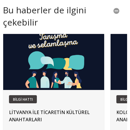
Bu haberler de ilgini
çekebilir
BİLGİ HATTI
BİLGİ
LİTVANYA İLE TİCARETİN KÜLTÜREL
KOLOM
ANAHTARLARI
ANAH