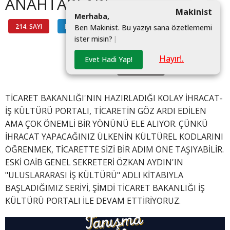
ANAHTARLARI
Makinist
M
e
r
h
a
b
a
,
214. SAYI
BİLGİ HATTI
#IHRACAT
B
e
n
M
a
k
i
n
i
s
t
.
B
u
y
a
z
ı
y
ı
s
a
n
a
ö
z
e
t
l
e
m
e
m
i
i
s
t
e
r
m
i
s
i
n
?
|
#IŞ KÜLTÜRÜ
Hayır!.
Evet Hadi Yap!
#LITVANYA
TİCARET BAKANLIĞI'NIN HAZIRLADIĞI KOLAY İHRACAT-
İŞ KÜLTÜRÜ PORTALI, TİCARETİN GÖZ ARDI EDİLEN
AMA ÇOK ÖNEMLİ BİR YÖNÜNÜ ELE ALIYOR. ÇÜNKÜ
İHRACAT YAPACAĞINIZ ÜLKENİN KÜLTÜREL KODLARINI
ÖĞRENMEK, TİCARETTE SİZİ BİR ADIM ÖNE TAŞIYABİLİR.
ESKİ OAİB GENEL SEKRETERİ ÖZKAN AYDIN'IN
"ULUSLARARASI İŞ KÜLTÜRÜ" ADLI KİTABIYLA
BAŞLADIĞIMIZ SERİYİ, ŞİMDİ TİCARET BAKANLIĞI İŞ
KÜLTÜRÜ PORTALI İLE DEVAM ETTİRİYORUZ.