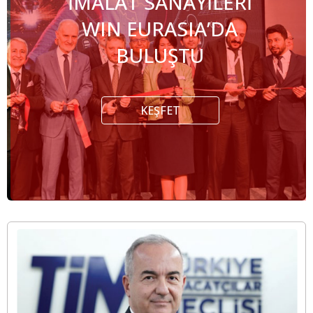
İMALAT SANAYİLERİ
WIN EURASIA’DA
BULUŞTU
KEŞFET