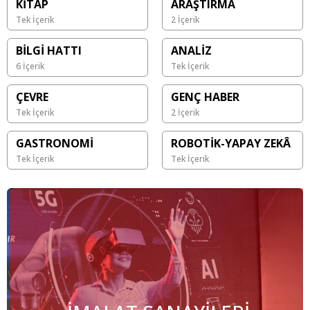
KİTAP
ARAŞTIRMA
Tek İçerik
2 İçerik
BİLGİ HATTI
ANALİZ
6 İçerik
Tek İçerik
ÇEVRE
GENÇ HABER
Tek İçerik
2 İçerik
GASTRONOMİ
ROBOTİK-YAPAY ZEKÂ
Tek İçerik
Tek İçerik