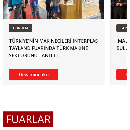
GÜNDEM
GÜN
TÜRKİYE’NİN MAKİNECİLERİ INTERPLAS
İMALA
TAYLAND FUARINDA TÜRK MAKİNE
BULU
SEKTÖRÜNÜ TANITTI
Devamını oku
D
FUARLAR