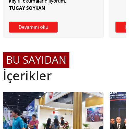
keyifli okumalar diliyorum,
TUGAY SOYKAN
Devamını oku
D
BU SAYIDAN
İçerikler