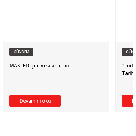
GÜNDEM
GÜN
MAKFED için imzalar atıldı
“Türk
Tarihi
Devamını oku
D