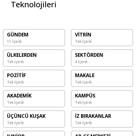
Teknolojileri
GÜNDEM
VİTRİN
11 İçerik
Tek İçerik
ÜLKELERDEN
SEKTÖRDEN
Tek İçerik
4 İçerik
POZİTİF
MAKALE
Tek İçerik
Tek İçerik
AKADEMİK
KAMPÜS
Tek İçerik
Tek İçerik
ÜÇÜNCÜ KUŞAK
İZ BIRAKANLAR
Tek İçerik
Tek İçerik