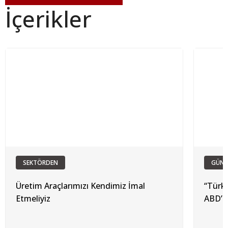
İçerikler
SEKTÖRDEN
GÜN
Üretim Araçlarımızı Kendimiz İmal
“Türki
Etmeliyiz
ABD’d