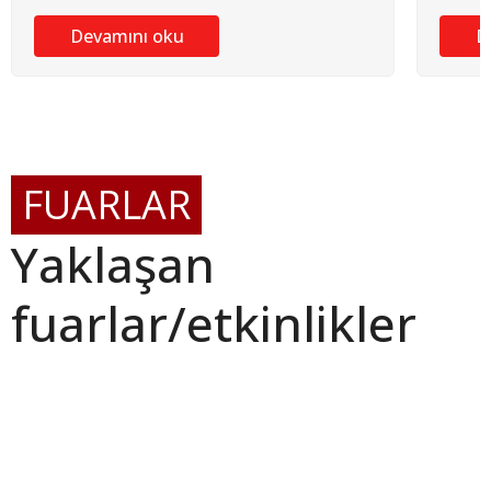
Devamını oku
D
FUARLAR
Yaklaşan
fuarlar/etkinlikler