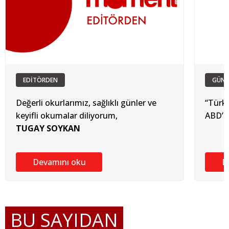
EDİTÖRDEN
GÜN
Değerli okurlarımız, sağlıklı günler ve
“Türki
keyifli okumalar diliyorum,
ABD’d
TUGAY SOYKAN
Devamını oku
D
BU SAYIDAN