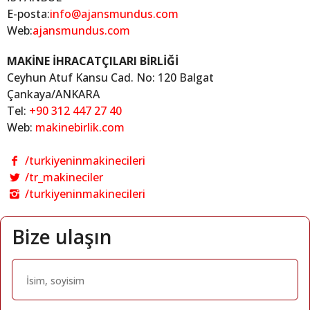
E-posta:
info@ajansmundus.com
Web:
ajansmundus.com
MAKİNE İHRACATÇILARI BİRLİĞİ
Ceyhun Atuf Kansu Cad. No: 120 Balgat
Çankaya/ANKARA
Tel:
+90 312 447 27 40
Web:
makinebirlik.com
/turkiyeninmakinecileri
/tr_makineciler
/turkiyeninmakinecileri
Bize ulaşın