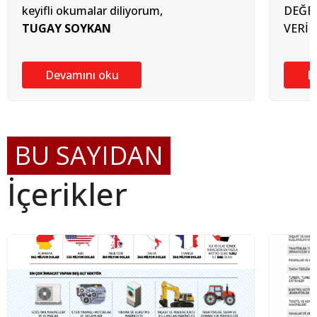
keyifli okumalar diliyorum,
DEĞE
TUGAY SOYKAN
VERİ
Devamını oku
D
BU SAYIDAN
İçerikler