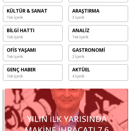
KÜLTÜR & SANAT
ARAŞTIRMA
Tek İçerik
3 İçerik
BİLGİ HATTI
ANALİZ
Tek İçerik
Tek İçerik
OFİS YAŞAMI
GASTRONOMİ
Tek İçerik
2 İçerik
GENÇ HABER
AKTÜEL
Tek İçerik
4 İçerik
YILIN İLK YARISINDA
MAKİNE İHRACATI 7,6