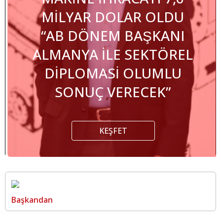
MİLYAR DOLAR OLDU
“AB DÖNEM BAŞKANI
ALMANYA İLE SEKTÖREL
DİPLOMASİ OLUMLU
SONUÇ VERECEK”
KEŞFET
Başkandan