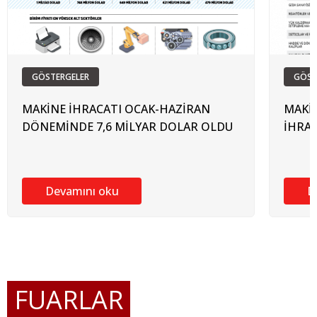
GÖSTERGELER
GÖST
MAKİNE İHRACATI OCAK-HAZİRAN
MAKİ
DÖNEMİNDE 7,6 MİLYAR DOLAR OLDU
İHRA
Devamını oku
D
FUARLAR