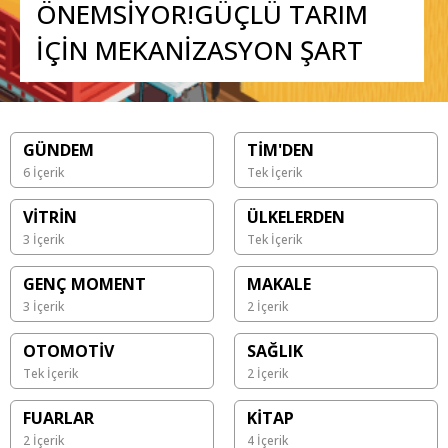
ÖNEMSİYOR!GÜÇLÜ TARIM
İÇİN MEKANİZASYON ŞART
GÜNDEM
TİM'DEN
6 İçerik
Tek İçerik
VİTRİN
ÜLKELERDEN
3 İçerik
Tek İçerik
GENÇ MOMENT
MAKALE
3 İçerik
2 İçerik
OTOMOTİV
SAĞLIK
Tek İçerik
2 İçerik
FUARLAR
KİTAP
2 İçerik
4 İçerik