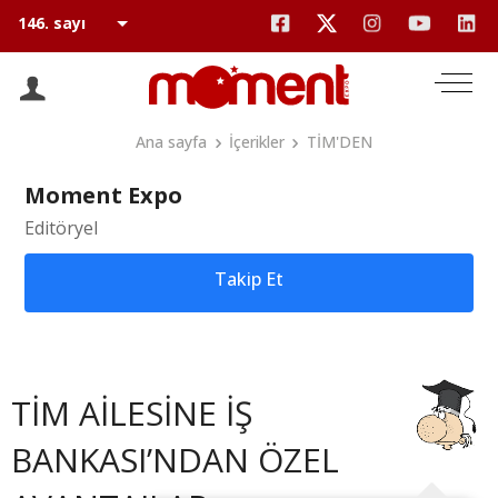
Ana sayfa
İçerikler
TİM'DEN
Moment Expo
Editöryel
Takip Et
TİM AİLESİNE İŞ
BANKASI’NDAN ÖZEL