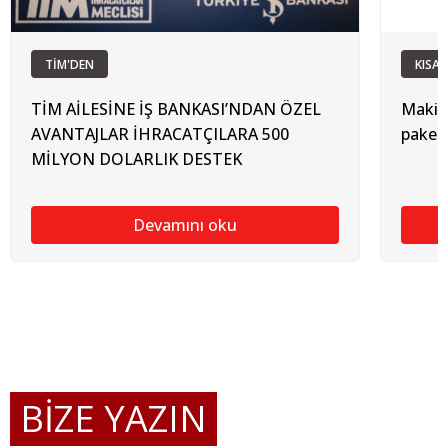
TİM'DEN
KISAL
TİM AİLESİNE İŞ BANKASI’NDAN ÖZEL
Makin
AVANTAJLAR İHRACATÇILARA 500
paketi
MİLYON DOLARLIK DESTEK
Devamını oku
BİZE YAZIN