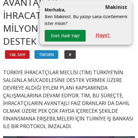
AVANTAJLAR
Makinist
M
e
r
h
a
b
a
,
İHRACATÇILARA 500
B
e
n
M
a
k
i
n
i
s
t
.
B
u
y
a
z
ı
y
ı
s
a
n
a
ö
z
e
t
l
e
m
e
m
i
i
s
t
e
r
m
i
s
i
n
?
|
MİLYON DOLARLIK
Hayır!.
Evet Hadi Yap!
DESTEK
146. SAYI
TİM'DEN
#
TÜRKİYE İHRACATÇILAR MECLİSİ (TİM) TÜRKİYE’NİN
SALGINLA MÜCADELESİNE DESTEK VERMEK ÜZERE
DEVREYE ALDIĞI EYLEM PLANI KAPSAMINDA
ÇALIŞMALARINA DEVAM EDİYOR. TİM, BU SÜREÇTE,
İHRACATÇILARIN AVANTAJLI FAİZ ORANLARI DA DAHİL
OLMAK ÜZERE PEK ÇOK FAYDA İÇERECEK ŞEKİLDE
FİNANSMANA ERİŞEBİLMELERİ İÇİN TÜRKİYE İŞ BANKASI
İLE BİR PROTOKOL İMZALADI.