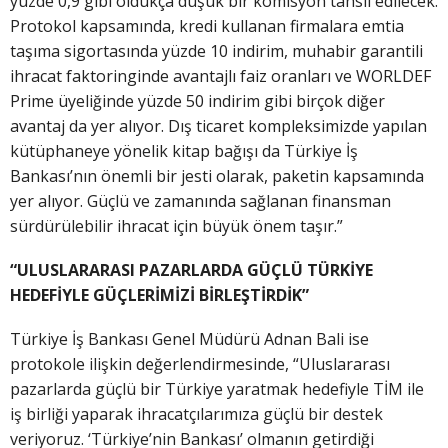
yüzde 0,9 gibi oldukça düşük bir komisyon tahsil edilecek.
Protokol kapsamında, kredi kullanan firmalara emtia
taşıma sigortasında yüzde 10 indirim, muhabir garantili
ihracat faktoringinde avantajlı faiz oranları ve WORLDEF
Prime üyeliğinde yüzde 50 indirim gibi birçok diğer
avantaj da yer alıyor. Dış ticaret kompleksimizde yapılan
kütüphaneye yönelik kitap bağışı da Türkiye İş
Bankası’nın önemli bir jesti olarak, paketin kapsamında
yer alıyor. Güçlü ve zamanında sağlanan finansman
sürdürülebilir ihracat için büyük önem taşır.”
“ULUSLARARASI PAZARLARDA GÜÇLÜ TÜRKİYE
HEDEFİYLE GÜÇLERİMİZİ BİRLEŞTİRDİK”
Türkiye İş Bankası Genel Müdürü Adnan Bali ise
protokole ilişkin değerlendirmesinde, “Uluslararası
pazarlarda güçlü bir Türkiye yaratmak hedefiyle TİM ile
iş birliği yaparak ihracatçılarımıza güçlü bir destek
veriyoruz. ‘Türkiye’nin Bankası’ olmanın getirdiği