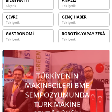
BİLGİ HATTI
ANALİZ
6 İçerik
Tek İçerik
ÇEVRE
GENÇ HABER
Tek İçerik
Tek İçerik
GASTRONOMİ
ROBOTİK-YAPAY ZEKÂ
Tek İçerik
Tek İçerik
TÜRKİYE’NİN
MAKİNECİLERİ BME
SEMPOZYUMUNDA
TÜRK MAKİNE