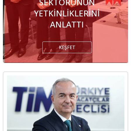
SEKTÖRÜNÜN
YETKİNLİKLERİNİ
ANLATTI
KEŞFET