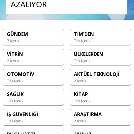
AZALIYOR
GÜNDEM
TİM'DEN
7 İçerik
Tek İçerik
VİTRİN
ÜLKELERDEN
2 İçerik
Tek İçerik
OTOMOTİV
AKTÜEL TEKNOLOJİ
Tek İçerik
2 İçerik
SAĞLIK
KİTAP
Tek İçerik
Tek İçerik
İŞ GÜVENLİĞİ
ARAŞTIRMA
Tek İçerik
2 İçerik