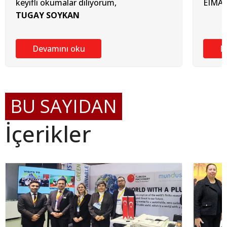
keyifli okumalar diliyorum,
EIMA 
TUGAY SOYKAN
Devamını oku
D
BU SAYIDAN
İçerikler