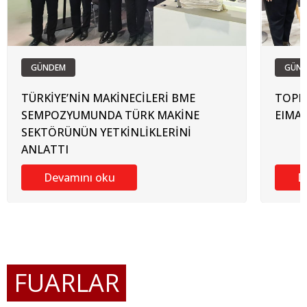
GÜNDEM
GÜN
TÜRKİYE’NİN MAKİNECİLERİ BME
TOPRA
SEMPOZYUMUNDA TÜRK MAKİNE
EIMA 
SEKTÖRÜNÜN YETKİNLİKLERİNİ
ANLATTI
Devamını oku
D
FUARLAR