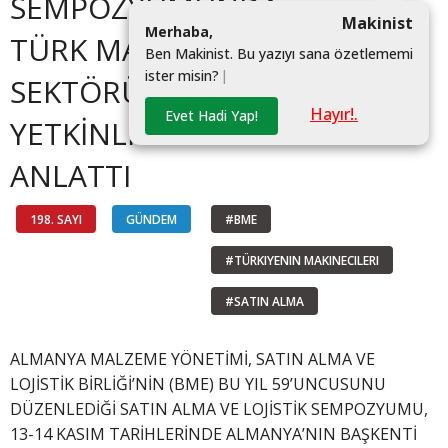
SEMPOZYUMUNDA
Makinist
M
e
r
h
a
b
a
,
TÜRK MAKİNE
B
e
n
M
a
k
i
n
i
s
t
.
B
u
y
a
z
ı
y
ı
s
a
n
a
ö
z
e
t
l
e
m
e
m
i
i
s
t
e
r
m
i
s
i
n
?
|
SEKTÖRÜNÜN
Hayır!.
Evet Hadi Yap!
YETKİNLİKLERİNİ
ANLATTI
198. SAYI
GÜNDEM
#BME
#TÜRKIYENIN MAKINECILERI
#SATIN ALMA
ALMANYA MALZEME YÖNETİMİ, SATIN ALMA VE
LOJİSTİK BİRLİĞİ’NİN (BME) BU YIL 59’UNCUSUNU
DÜZENLEDİĞİ SATIN ALMA VE LOJİSTİK SEMPOZYUMU,
13-14 KASIM TARİHLERİNDE ALMANYA’NIN BAŞKENTİ