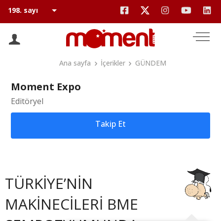
Ana sayfa
İçerikler
GÜNDEM
Moment Expo
Editöryel
Takip Et
TÜRKİYE’NİN
MAKİNECİLERİ BME