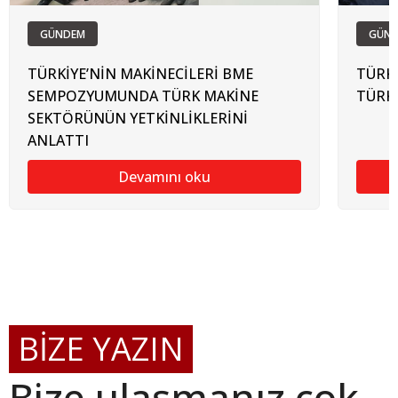
GÜNDEM
GÜN
TÜRKİYE’NİN MAKİNECİLERİ BME
TÜRKİ
SEMPOZYUMUNDA TÜRK MAKİNE
TÜRK
SEKTÖRÜNÜN YETKİNLİKLERİNİ
ANLATTI
Devamını oku
BİZE YAZIN
Bize ulaşmanız çok