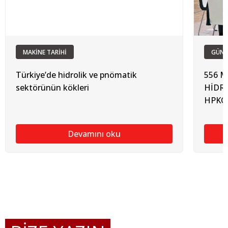
MAKİNE TARİHİ
GÜN
Türkiye’de hidrolik ve pnömatik
556 M
sektörünün kökleri
HİDR
HPKO
Devamını oku