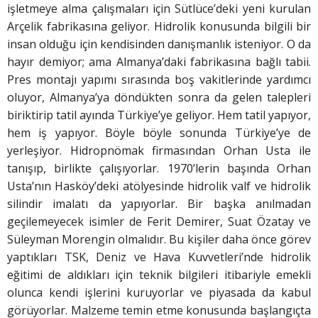
işletmeye alma çalışmaları için Sütlüce’deki yeni kurulan
Arçelik fabrikasına geliyor. Hidrolik konusunda bilgili bir
insan olduğu için kendisinden danışmanlık isteniyor. O da
hayır demiyor; ama Almanya’daki fabrikasına bağlı tabii.
Pres montajı yapımı sırasında boş vakitlerinde yardımcı
oluyor, Almanya’ya döndükten sonra da gelen talepleri
biriktirip tatil ayında Türkiye’ye geliyor. Hem tatil yapıyor,
hem iş yapıyor. Böyle böyle sonunda Türkiye’ye de
yerleşiyor. Hidropnömak firmasından Orhan Usta ile
tanışıp, birlikte çalışıyorlar. 1970’lerin başında Orhan
Usta’nın Hasköy’deki atölyesinde hidrolik valf ve hidrolik
silindir imalatı da yapıyorlar. Bir başka anılmadan
geçilemeyecek isimler de Ferit Demirer, Suat Özatay ve
Süleyman Morengin olmalıdır. Bu kişiler daha önce görev
yaptıkları TSK, Deniz ve Hava Kuvvetleri’nde hidrolik
eğitimi de aldıkları için teknik bilgileri itibariyle emekli
olunca kendi işlerini kuruyorlar ve piyasada da kabul
görüyorlar. Malzeme temin etme konusunda başlangıçta