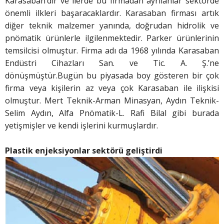
Karasaban’dır ve ilerde bu firmadan ayrılanlar sektörde
önemli ilkleri başaracaklardır. Karasaban firması artık
diğer teknik malzemer yanında, doğrudan hidrolik ve
pnömatik ürünlerle ilgilenmektedir. Parker ürünlerinin
temsilcisi olmuştur. Firma adı da 1968 yılında Karasaban
Endüstri Cihazları San. ve Tic. A. Ş.’ne
dönüşmüştür.Bugün bu piyasada boy gösteren bir çok
firma veya kişilerin az veya çok Karasaban ile ilişkisi
olmuştur. Mert Teknik-Arman Minasyan, Aydın Teknik-
Selim Aydın, Alfa Pnömatik-L. Rafi Bilal gibi burada
yetişmişler ve kendi işlerini kurmuşlardır.
Plastik enjeksiyonlar sektörü
geliştirdi