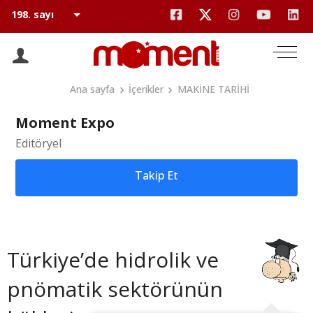
Ana sayfa
İçerikler
MAKİNE TARİHİ
Moment Expo
Editöryel
Takip Et
Türkiye’de hidrolik ve
pnömatik sektörünün