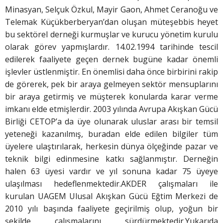
Minasyan, Selçuk Özkul, Mayir Gaon, Ahmet Ceranoğu ve
Telemak Küçükberberyan’dan oluşan müteşebbis heyet
bu sektörel derneği kurmuşlar ve kurucu yönetim kurulu
olarak görev yapmışlardır. 14.02.1994 tarihinde tescil
edilerek faaliyete geçen dernek bugüne kadar önemli
işlevler üstlenmiştir. En önemlisi daha önce birbirini rakip
de görerek, pek bir araya gelmeyen sektör mensuplarını
bir araya getirmiş ve müşterek konularda karar verme
imkanı elde etmişlerdir. 2003 yılında Avrupa Akışkan Gücü
Birliği CETOP’a da üye olunarak uluslar arası bir temsil
yeteneği kazanılmış, buradan elde edilen bilgiler tüm
üyelere ulaştırılarak, herkesin dünya ölçeğinde pazar ve
teknik bilgi edinmesine katkı sağlanmıştır. Derneğin
halen 63 üyesi vardır ve yıl sonuna kadar 75 üyeye
ulaşılması hedeflenmektedir.AKDER çalışmaları ile
kurulan UAGEM Ulusal Akışkan Gücü Eğtim Merkezi de
2010 yılı başında faaliyete geçirilmiş olup, yoğun bir
şekilde çalışmalarını sürdürmektedir.Yukarıda