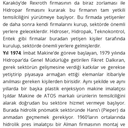
Karaköy’de Rexroth firmasının da biraz zorlaması ile
Hidropar firmasını kurarak bu firmanın tam yetkili
temsilciliğini yürütmeye başlıyor. Bu firmada yetişenler
de daha sonra kendi firmalarını kurup, sektörde önemli
yerlere geleceklerdir. Hidroser, Hidropak, Teknokontrol,
Entek gibi firmalar buradan yetişen kişiler tarafında
kurulup, sektörde önemli yerlere gelmişlerdir.
Yıl 1974
: İmbat Makine’de göreve başlayan, 1979 yılında
Hidropar’da Genel Müdürlüğe getirilen Fikret Dalkıran,
gerek sektörün gelişmesine verdiği katkılar ve gerekse
yetiştirip piyasaya armağan ettiği elemanlar itibariyle
anılması gereken kişilerden birisidir. Aynı şekilde ve aynı
yıllarda bir başka plastik enjeksiyon makine imalatçısı
Işıldar Makine de ATOS markalı ürünlerin temsilciliğini
alarak doğrudan bu sektöre hizmet vermeye başlıyor.
Burada hidrolik pnömatik sektöründe Hans’ı (Pieper) da
anmadan geçmemek gerekiyor. 1960’ların ortalarında
hidrolik pres imalatçısı bir Alman firmasının montaj ve