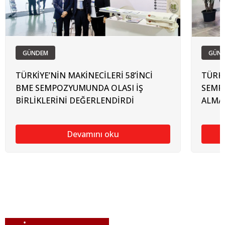
GÜNDEM
GÜN
TÜRKİYE’NİN MAKİNECİLERİ 58’İNCİ
TÜRKİ
BME SEMPOZYUMUNDA OLASI İŞ
SEMP
BİRLİKLERİNİ DEĞERLENDİRDİ
ALMAC
Devamını oku