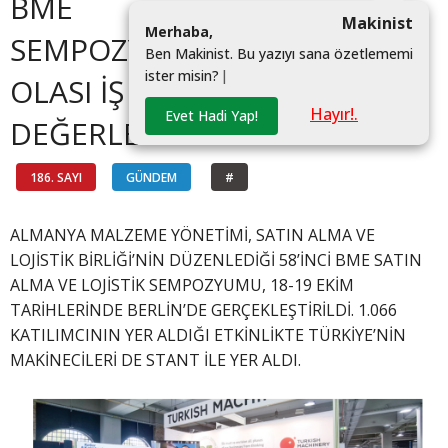
BME
Makinist
M
e
r
h
a
b
a
,
SEMPOZYUMUNDA
B
e
n
M
a
k
i
n
i
s
t
.
B
u
y
a
z
ı
y
ı
s
a
n
a
ö
z
e
t
l
e
m
e
m
i
i
s
t
e
r
m
i
s
i
n
?
|
OLASI İŞ BİRLİKLERİNİ
Hayır!.
Evet Hadi Yap!
DEĞERLENDİRDİ
186. SAYI
GÜNDEM
#
ALMANYA MALZEME YÖNETİMİ, SATIN ALMA VE
LOJİSTİK BİRLİĞİ’NİN DÜZENLEDİĞİ 58’İNCİ BME SATIN
ALMA VE LOJİSTİK SEMPOZYUMU, 18-19 EKİM
TARİHLERİNDE BERLİN’DE GERÇEKLEŞTİRİLDİ. 1.066
KATILIMCININ YER ALDIĞI ETKİNLİKTE TÜRKİYE’NİN
MAKİNECİLERİ DE STANT İLE YER ALDI.