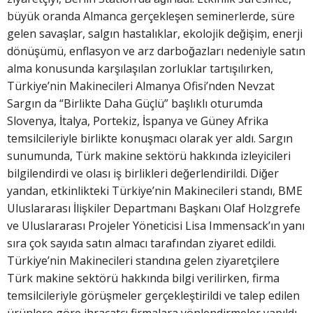
büyük oranda Almanca gerçekleşen seminerlerde, süre
gelen savaşlar, salgın hastalıklar, ekolojik değişim, enerji
dönüşümü, enflasyon ve arz darboğazları nedeniyle satın
alma konusunda karşılaşılan zorluklar tartışılırken,
Türkiye’nin Makinecileri Almanya Ofisi’nden Nevzat
Sargın da “Birlikte Daha Güçlü” başlıklı oturumda
Slovenya, İtalya, Portekiz, İspanya ve Güney Afrika
temsilcileriyle birlikte konuşmacı olarak yer aldı. Sargın
sunumunda, Türk makine sektörü hakkında izleyicileri
bilgilendirdi ve olası iş birlikleri değerlendirildi. Diğer
yandan, etkinlikteki Türkiye’nin Makinecileri standı, BME
Uluslararası İlişkiler Departmanı Başkanı Olaf Holzgrefe
ve Uluslararası Projeler Yöneticisi Lisa Immensack’ın yanı
sıra çok sayıda satın almacı tarafından ziyaret edildi.
Türkiye’nin Makinecileri standına gelen ziyaretçilere
Türk makine sektörü hakkında bilgi verilirken, firma
temsilcileriyle görüşmeler gerçekleştirildi ve talep edilen
ürünlere göre ihracatçı firmalara yönlendirmeler yapıldı.