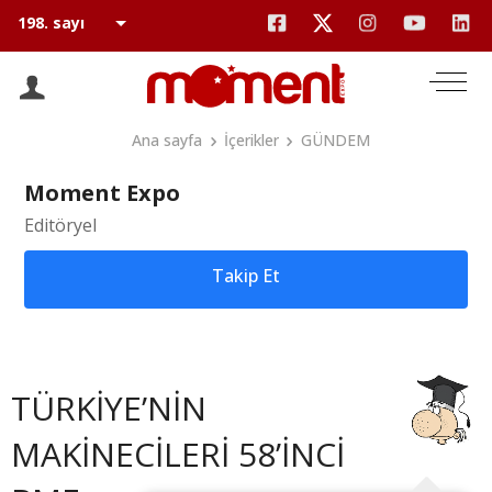
Ana sayfa
İçerikler
GÜNDEM
Moment Expo
Editöryel
Takip Et
TÜRKİYE’NİN
MAKİNECİLERİ 58’İNCİ